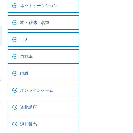
ビ
ネットオークション
で
す
本・雑誌・名簿
ゴミ
自動車
内職
役
オンラインゲーム
が
資格講座
通信販売