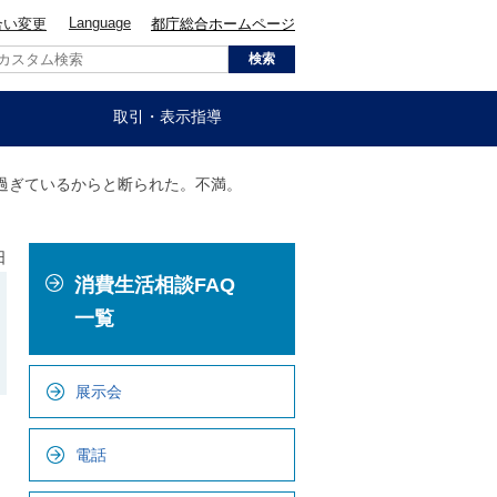
Language
合い変更
都庁総合ホームページ
取引・表示指導
過ぎているからと断られた。不満。
日
こ
消費生活相談FAQ
こ
か
一覧
ら
ロ
展示会
ー
カ
電話
ル
ナ