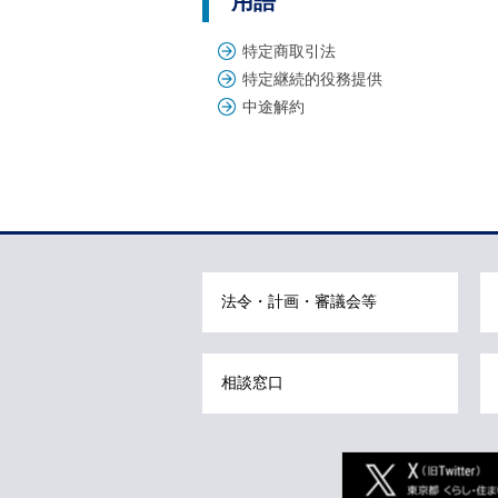
用語
ご
利
特定商取引法
用
案
特定継続的役務提供
内
中途解約
(
i
)
本
へ
文
こ
こ
ま
法令・計画・審議会等
で
で
す
相談窓口
。
Twitter