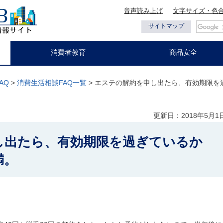
音声読み上げ
文字サイズ・色
都の情報
サイトマップ
消費者教育
商品安全
AQ
>
消費生活相談FAQ一覧
> エステの解約を申し出たら、有効期限を
更新日：2018年5月1
し出たら、有効期限を過ぎているか
満。