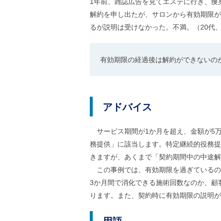
1年前、雑誌広告を見てエステに行き、痩
ル
ナ
解約を申し出たが、サロンから有効期限が
ビ
るが説明は受けなかった。不満。（20代
ゲ
ー
シ
ョ
有効期限の経過後は解約ができないの
ン
(
g
)
へ
アドバイス
ロ
ー
カ
サービス期間が1か月を超え、金額が5
ル
ナ
務提供」に該当します。特定継続的役務提
ビ
きますが、あくまで「契約期間中の中途解
(
l
この事例では、有効期限を過ぎているので
)
3か月間で消化できる施術回数なのか、顧
へ
サ
ります。また、契約時に有効期限の説明が
イ
ト
の