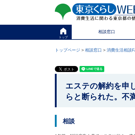
ペ
ペ
東京くらしweb
ー
ー
ジ
ジ
消費生活に関わる東京
の
内
先
を
サイト
こ
頭
移
相談窓口
こ
で
動
か
トップ
す
す
グ
ら
る
ロ
グ
トップページ
>
相談窓口
>
消費生活相談F
た
ー
ロ
め
バ
ー
の
ル
バ
リ
メ
こ
ル
ン
ニ
ナ
こ
ク
ュ
ビ
エステの解約を申
本
ー
か
で
文
こ
す
ら
(
らと断られた。不
こ
。
c
本
ま
)
で
文
へ
で
グ
で
す
ロ
相談
。
す
ー
バ