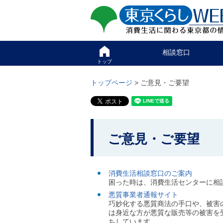
ペ
ペ
東京くらしweb
ー
ー
ジ
ジ
消費生活に関わる東京
の
内
先
を
サイト
こ
頭
移
相談窓口
こ
で
動
か
トップ
す
す
グ
ら
る
ロ
グ
トップページ
> ご意見・ご要望
た
ー
ロ
め
バ
ー
の
ル
バ
リ
メ
ル
ン
ニ
ナ
こ
ク
ュ
ビ
ご意見・ご要望
こ
本
ー
で
文
こ
か
す
(
こ
。
c
ら
ま
)
消費生活相談窓口のご案内
で
本
へ
困った時は、消費生活センターに相
で
グ
文
悪質事業者通報サイト
す
ロ
で
巧妙化する悪質商法の手口や、被害
。
ー
は身近な方が悪質な販売等の被害を
す
バ
ちしています。