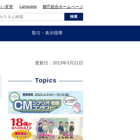
Language
合い変更
都庁総合ホームページ
取引・表示指導
更新日：2013年3月21日
こ
Topics
こ
か
ら
ロ
ー
カ
ル