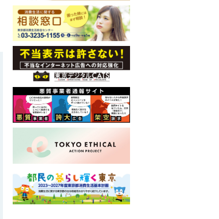
ナ
ビ
で
す