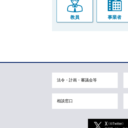
ご
利
用
教員
事業者
案
内
(
i
)
へ
本
文
こ
こ
ま
法令・計画・審議会等
で
で
す
相談窓口
。
Twitter