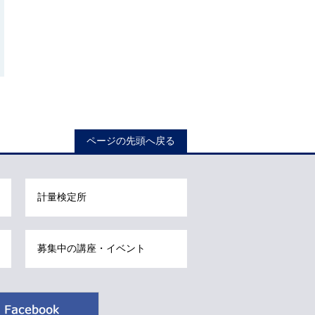
ロ
ー
カ
ル
ナ
ビ
こ
ページの先頭へ戻る
こ
ま
で
計量検定所
で
す
。
募集中の講座・イベント
Facebook