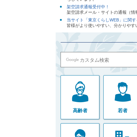
ル
架空請求通報受付中！
ナ
架空請求メール・サイトの通報（情
ビ
ゲ
当サイト「東京くらしWEB」に関
ー
皆様がより使いやすい、分かりやす
シ
ョ
ン
(
g
)
へ
ロ
ー
カ
ル
ナ
ビ
(
l
)
高齢者
若者
へ
サ
イ
ト
の