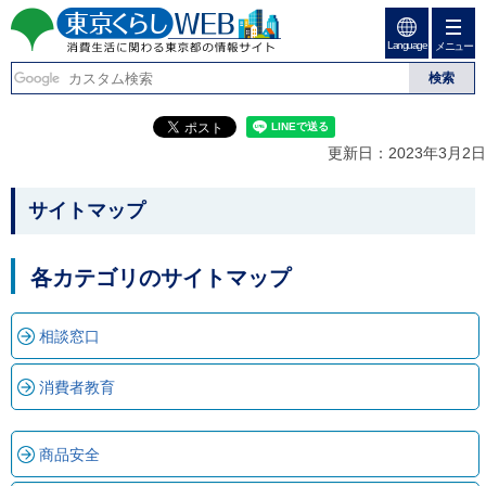
ペ
ペ
ー
ー
Language
ジ
ジ
メニュー
東京くらしweb
の
内
先
を
消費生活に関わる東京
頭
移
こ
グ
で
動
こ
ロ
都の情報サイト
す
す
か
ー
更新日：2023年3月2日
る
ら
バ
た
グ
ル
こ
め
ロ
メ
サイトマップ
の
ー
ニ
こ
リ
バ
ュ
か
ン
ル
ー
各カテゴリのサイトマップ
ク
ナ
こ
ら
本
ビ
こ
本
文
で
ま
相談窓口
(
す
で
文
c
。
で
で
)
す
消費者教育
へ
す
。
グ
ロ
ー
商品安全
バ