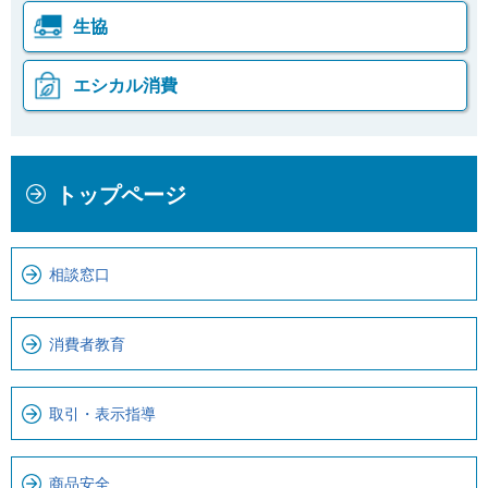
生協
エシカル消費
本
こ
トップページ
文
こ
こ
か
こ
ら
相談窓口
ま
ロ
で
ー
で
カ
消費者教育
す
ル
。
ナ
取引・表示指導
ビ
で
す
商品安全