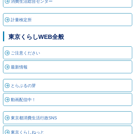
消費生活総合センター
ご
利
用
計量検定所
案
内
(
i
東京くらしWEB全般
)
へ
ご注意ください
最新情報
とらぶるの芽
動画配信中！
東京都消費生活行政SNS
東京くらしねっと