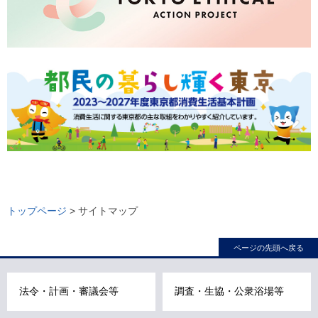
ロ
ー
トップページ
> サイトマップ
カ
ル
ページの先頭へ戻る
ナ
ビ
法令・計画・審議会等
調査・生協・公衆浴場等
こ
こ