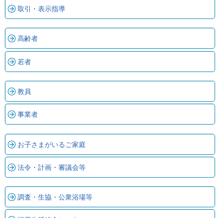
ル
取引・表示指導
ナ
ビ
ゲ
ー
高齢者
シ
ョ
若者
ン
(
g
)
教員
へ
ロ
ー
事業者
カ
ル
ナ
お子さまがいるご家庭
ビ
(
l
法令・計画・審議会等
)
へ
サ
調査・生協・公衆浴場等
イ
ト
の