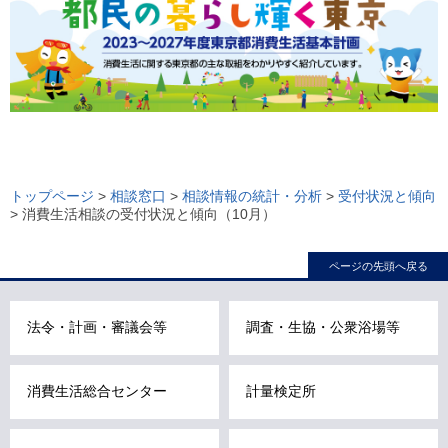
ロ
ー
トップページ
>
相談窓口
>
相談情報の統計・分析
>
受付状況と傾向
> 消費生活相談の受付状況と傾向（10月）
カ
ル
ページの先頭へ戻る
ナ
ビ
こ
法令・計画・審議会等
調査・生協・公衆浴場等
こ
ま
消費生活総合センター
計量検定所
で
で