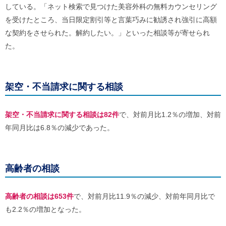
ご
している。「ネット検索で見つけた美容外科の無料カウンセリング
利
を受けたところ、当日限定割引等と言葉巧みに勧誘され強引に高額
用
な契約をさせられた。解約したい。」といった相談等が寄せられ
案
内
た。
(
i
)
へ
架空・不当請求に関する相談
架空・不当請求に関する相談は82件
で、対前月比1.2％の増加、対前
年同月比は6.8％の減少であった。
高齢者の相談
高齢者の相談は653件
で、対前月比11.9％の減少、対前年同月比で
も2.2％の増加となった。