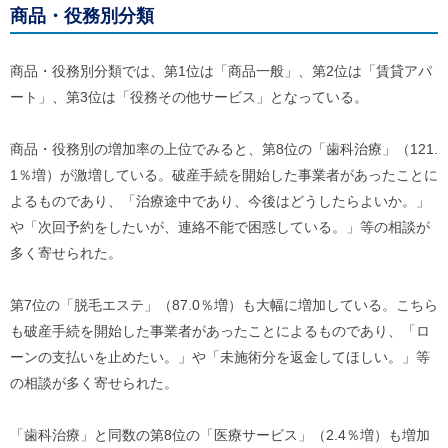
ル
商品・役務別分類
ナ
ビ
ゲ
商品・役務別分類では、第1位は「商品一般」、第2位は「賃貸アパ
ー
シ
ート」、第3位は「役務その他サービス」となっている。
ョ
ン
(
商品・役務別の増加率の上位でみると、第8位の「歯科治療」（121.
g
1％増）が激増している。破産手続を開始した事業者があったことに
)
へ
よるものであり、「治療途中であり、今後はどうしたらよいか。」
ロ
や「次回予約をしたいが、連絡不能で困惑している。」等の相談が
ー
カ
多く寄せられた。
ル
ナ
ビ
第7位の「脱毛エステ」（87.0％増）も大幅に増加している。こちら
(
も破産手続を開始した事業者があったことによるものであり、「ロ
l
)
ーンの支払いを止めたい。」や「未施術分を返金してほしい。」等
へ
の相談が多く寄せられた。
サ
イ
ト
「歯科治療」と同数の第8位の「医療サービス」（2.4％増）も増加
の