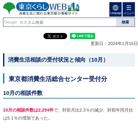
ペ
ペ
ー
ー
Language
ジ
ジ
メニュー
東京くらしweb
の
内
先
を
消費生活に関わる東京
頭
移
こ
グ
で
動
こ
ロ
都の情報サイト
す
す
か
ー
更新日：2024年1月15日
る
ら
バ
た
グ
ル
こ
め
ロ
メ
消費生活相談の受付状況と傾向（10月）
の
ー
ニ
こ
リ
バ
ュ
か
ン
ル
ー
東京都消費生活総合センター受付分
ク
ナ
こ
ら
本
ビ
こ
本
文
で
ま
10月の相談件数
(
す
で
文
c
。
で
で
)
す
10月の相談件数は2,294件
で、対前月比2.3％の減少、対前年同月比
へ
す
。
グ
は5.1％の増加であった。
ロ
ー
バ