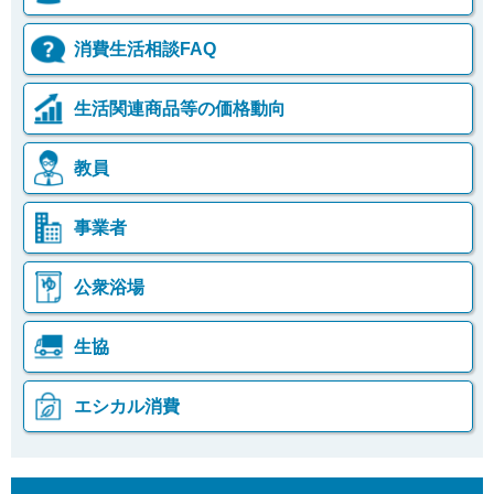
消費生活相談FAQ
生活関連商品等の価格動向
教員
事業者
公衆浴場
生協
エシカル消費
本
こ