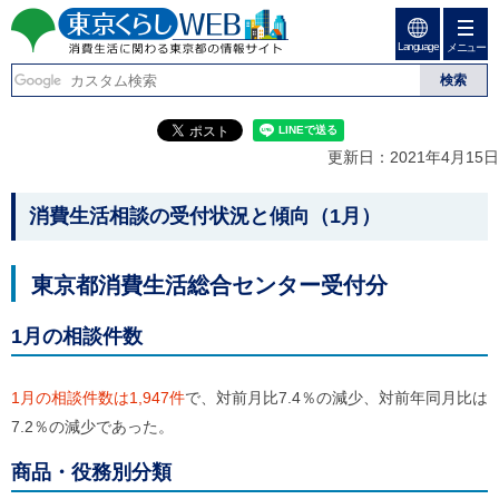
ペ
ペ
ー
ー
Language
ジ
ジ
メニュー
東京くらしweb
の
内
先
を
消費生活に関わる東京
頭
移
こ
グ
で
動
こ
ロ
都の情報サイト
す
す
か
ー
更新日：2021年4月15日
る
ら
バ
た
グ
ル
こ
め
ロ
メ
消費生活相談の受付状況と傾向（1
月）
の
ー
ニ
こ
リ
バ
ュ
か
ン
ル
ー
東京都消費生活総合センター受付分
ク
ナ
こ
ら
本
ビ
こ
本
文
で
ま
1月の相談件数
(
す
で
文
c
。
で
で
)
す
1月の相談件数は1,947件
で、対前月比7.4％の減少、対前年同月比は
へ
す
。
グ
7.2％の減少であった。
ロ
ー
商品・役務別分類
バ