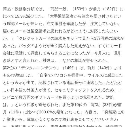
ル
ナ
商品・役務別分類では、「商品一般」（153件）が前月（182件）に
ビ
比べて15.9%減少した。「大手通販業者から注文を受け付けたとい
ゲ
ー
う確認メールが届いた。注文履歴を確認したが、注文していない。
シ
届いたメールは架空請求と思われるがどのように対応したらよい
ョ
ン
か。」「クレジットカードの請求をネットで見たら3万円程の請求が
(
あった。バッグのようだが全く購入した覚えがない。すぐにカード
g
)
会社に電話して調査してもらえることになったが、今月末に一旦引
へ
き落とすと言われた。対処は。」などの相談が寄せられた。
ロ
ー
第2位の「デジタルコンテンツ」（149件）は、前月（140件）より
カ
も6.4%増加した。「自宅でパソコンを操作中、ウイルスに感染した
ル
ナ
という表示が出て、記載されている電話番号に連絡した。たどたど
ビ
しい日本語の外国人が出て、セキュリティソフトを入れるため、コ
(
l
ンビニで数万円のギフトカードを買うように指示された。対処
)
は。」という相談が寄せられた。また第10位の「電気」(33件)が前
へ
サ
月（11件）に比べて200.0%の増加となった。内容は、「突然家に来
イ
た業者から、電気が安くなるので検針表を見せてくださいと言わ
ト
の
れ、不審に思っていたら、電気小売の勧誘だとわかった。検針表で