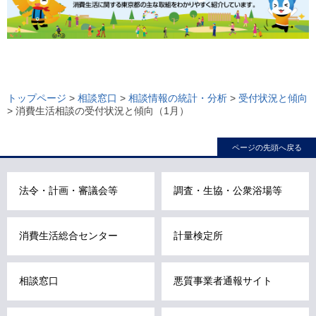
ロ
ー
トップページ
>
相談窓口
>
相談情報の統計・分析
>
受付状況と傾向
> 消費生活相談の受付状況と傾向（1月）
カ
ル
ページの先頭へ戻る
ナ
ビ
こ
法令・計画・審議会等
調査・生協・公衆浴場等
こ
ま
消費生活総合センター
計量検定所
で
で
す
相談窓口
悪質事業者通報サイト
。