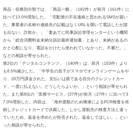
ル
ナ
商品・役務別分類では、「商品一般」（182件）が前月（161件）に
ビ
比べて13.0%増加した。「宅配便の不在連絡と思われるSMSが届い
ゲ
ー
た。事業者の名称や連絡先の記載はなくURLを開いて電話したが誰
シ
も出ない。詐欺か。」「妻あてに民事訴訟管理センターという機関
ョ
ン
から「総合消費料金未納分訴訟最終通知書」とあり、未納があるの
(
かと心配になり、電話をかけたら使われていなかった。不審だ。」
g
)
などの相談が寄せられた。
へ
第2位の「デジタルコンテンツ」（140件）は、前月（153件）より
ロ
ー
も8.5%減少した。「中学生の息子がスマホでオンラインゲームをや
カ
り、20万円課金された。支払いは親である自分のクレジットカー
ル
ナ
ド。一度に払えない。どうしたらよいか。」という相談が寄せられ
ビ
た。また第8位の「医療サービス」(37件)が前月（27件）に比べて3
(
l
7.0%増加した。内容は、「海外渡航のため唾液によるPCR検査を依
)
頼しクレジットカードで決裁した。しかし渡航先の検査方法と違っ
へ
サ
ていたため、返金を求めたが拒否された。返金してほしい。」とい
イ
った相談が寄せられた。
ト
の