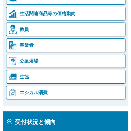
生活関連商品等の価格動向
教員
事業者
公衆浴場
生協
エシカル消費
本
こ
受付状況と傾向
文
こ
こ
か