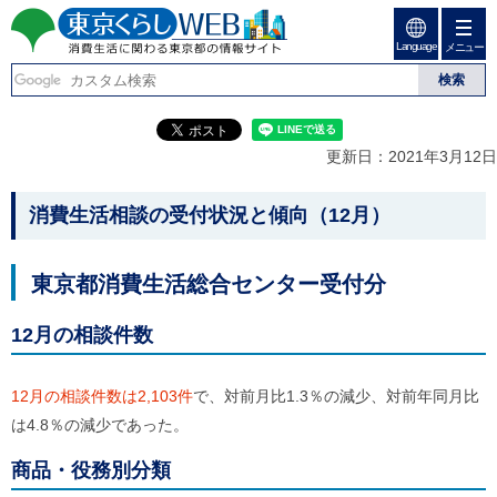
ペ
ペ
ー
ー
Language
ジ
ジ
メニュー
東京くらしweb
の
内
先
を
消費生活に関わる東京
頭
移
こ
グ
で
動
こ
ロ
都の情報サイト
す
す
か
ー
更新日：2021年3月12日
る
ら
バ
た
グ
ル
こ
め
ロ
メ
消費生活相談の受付状況と傾向（12
月）
の
ー
ニ
こ
リ
バ
ュ
か
ン
ル
ー
東京都消費生活総合センター受付分
ク
ナ
こ
ら
本
ビ
こ
本
文
で
ま
12月の相談件数
(
す
で
文
c
。
で
で
)
す
12月の相談件数は2,103
件
で、対前月比1.3％の減少、対前年同月比
へ
す
。
グ
は4.8％の減少であった。
ロ
ー
商品・役務別分類
バ