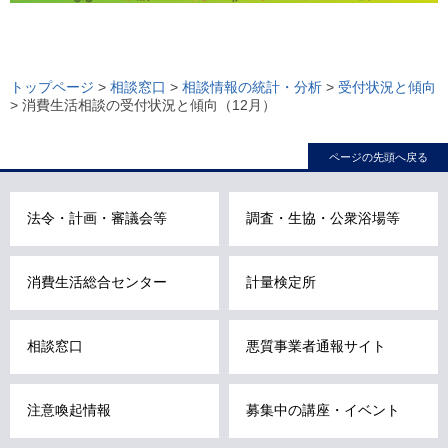
ロ
ー
トップページ
>
相談窓口
>
相談情報の統計・分析
>
受付状況と傾向
> 消費生活相談の受付状況と傾向（12月）
カ
ル
ページの先頭へ戻る
ナ
ビ
こ
法令・計画・審議会等
調査・生協・公衆浴場等
こ
ま
消費生活総合センター
計量検定所
で
で
す
相談窓口
悪質事業者通報サイト
。
注意喚起情報
募集中の講座・イベント