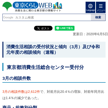
ペ
ペ
ー
ー
Language
ジ
ジ
メニュー
東京くらしweb
の
内
先
を
消費生活に関わる東京
頭
移
こ
グ
で
動
こ
ロ
都の情報サイト
す
す
か
ー
更新日：2020年6月5日
る
ら
バ
た
グ
ル
こ
め
ロ
メ
消費生活相談の受付状況と傾向（3月）及び令和
の
ー
ニ
こ
元年度の相談傾向（速報）
リ
バ
ュ
か
ン
ル
ー
ク
ナ
こ
ら
東京都消費生活総合センター受付分
本
ビ
こ
本
文
で
ま
(
す
で
文
3月の相談件数
c
。
で
で
)
す
へ
す
。
3月の相談件数は2,612件
で、対前月比20.4％の増加、対前年同月比
グ
ロ
は1.4％の減少であった。
ー
バ
商品・役務別分類