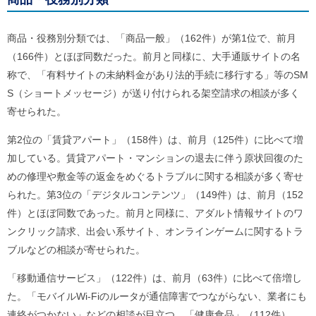
ル
ナ
ビ
商品・役務別分類では、「商品一般」（162件）が第1位で、前月
ゲ
ー
（166件）とほぼ同数だった。前月と同様に、大手通販サイトの名
シ
称で、「有料サイトの未納料金があり法的手続に移行する」等のSM
ョ
ン
S（ショートメッセージ）が送り付けられる架空請求の相談が多く
(
寄せられた。
g
)
へ
第2位の「賃貸アパート」（158件）は、前月（125件）に比べて増
ロ
加している。賃貸アパート・マンションの退去に伴う原状回復のた
ー
めの修理や敷金等の返金をめぐるトラブルに関する相談が多く寄せ
カ
ル
られた。第3位の「デジタルコンテンツ」（149件）は、前月（152
ナ
件）とほぼ同数であった。前月と同様に、アダルト情報サイトのワ
ビ
(
ンクリック請求、出会い系サイト、オンラインゲームに関するトラ
l
)
ブルなどの相談が寄せられた。
へ
サ
「移動通信サービス」（122件）は、前月（63件）に比べて倍増し
イ
た。「モバイルWi-Fiのルータが通信障害でつながらない、業者にも
ト
の
連絡がつかない」などの相談が目立つ。「健康食品」（112件）