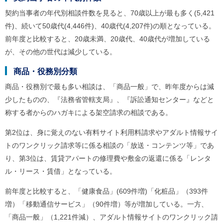
契約当事者の年代別相談件数を見ると、70歳以上が最も多く(5,421
件)、続いて50歳代(4,446件)、40歳代(4,207件)の順となっている。
前年度と比較すると、20歳未満、20歳代、40歳代が増加している
が、その他の世代は減少している。
商品・役務別分類
商品・役務別で最も多い相談は、「商品一般」で、昨年度からは減
少したものの、『法務省管轄支局』、『訴訟通知センター』などと
称する者からのハガキによる架空請求の相談である。
第2位は、身に覚えのない有料サイト利用料請求やアダルト情報サイ
トのワンクリック請求等に係る相談の「放送・コンテンツ等」であ
り、第3位は、賃貸アパートの修理費や敷金の返還に係る「レンタ
ル・リース・賃借」となっている。
前年度と比較すると、「健康食品」(609件増)「化粧品」（393件
増）「移動通信サービス」（90件増）等が増加している。一方、
「商品一般」（1,221件減）、アダルト情報サイトのワンクリック請