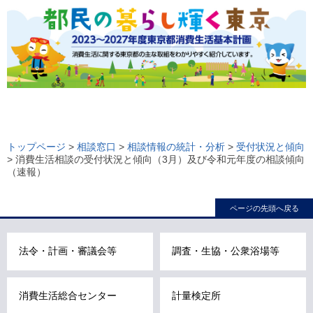
ロ
ー
トップページ
>
相談窓口
>
相談情報の統計・分析
>
受付状況と傾向
> 消費生活相談の受付状況と傾向（3月）及び令和元年度の相談傾向
カ
（速報）
ル
ナ
ページの先頭へ戻る
ビ
こ
法令・計画・審議会等
調査・生協・公衆浴場等
こ
ま
で
消費生活総合センター
計量検定所
で