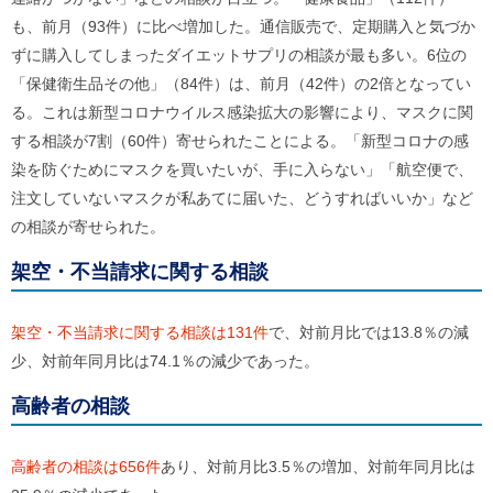
ご
も、前月（93件）に比べ増加した。通信販売で、定期購入と気づか
利
用
ずに購入してしまったダイエットサプリの相談が最も多い。6位の
案
「保健衛生品その他」（84件）は、前月（42件）の2倍となってい
内
(
る。これは新型コロナウイルス感染拡大の影響により、マスクに関
i
する相談が7割（60件）寄せられたことによる。「新型コロナの感
)
へ
染を防ぐためにマスクを買いたいが、手に入らない」「航空便で、
注文していないマスクが私あてに届いた、どうすればいいか」など
の相談が寄せられた。
架空・不当請求に関する相談
架空・不当請求に関する相談は131件
で、対前月比では13.8％の減
少、対前年同月比は74.1％の減少であった。
高齢者の相談
高齢者の相談は656件
あり、対前月比3.5％の増加、対前年同月比は