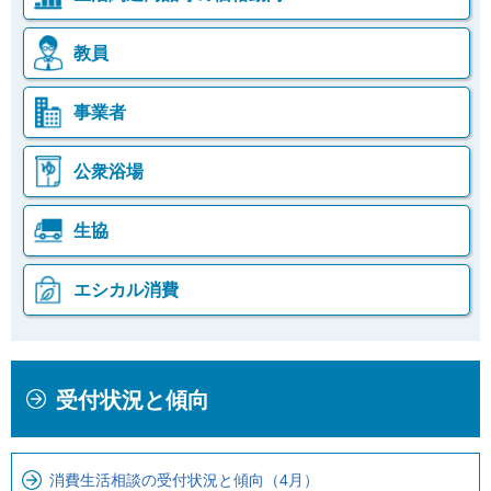
教員
事業者
公衆浴場
生協
エシカル消費
本
こ
受付状況と傾向
文
こ
こ
か
こ
ら
消費生活相談の受付状況と傾向（4月）
ま
ロ