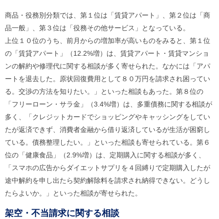
ル
ナ
商品・役務別分類では、第１位は「賃貸アパート」、第２位は「商
ビ
品一般」、第３位は「役務その他サービス」となっている。
ゲ
ー
上位１０位のうち、前月からの増加率が高いものをみると、第１位
シ
の「賃貸アパート」（12.2%増）は、賃貸アパート・賃貸マンショ
ョ
ン
ンの解約や修理代に関する相談が多く寄せられた。なかには「アパ
(
ートを退去した。原状回復費用として８０万円を請求され困ってい
g
)
る。交渉の方法を知りたい。」といった相談もあった。第８位の
へ
「フリーローン・サラ金」（3.4%増）は、多重債務に関する相談が
ロ
ー
多く、「クレジットカードでショッピングやキャッシングをしてい
カ
たが返済できず、消費者金融から借り返済しているが生活が困窮し
ル
ナ
ている。債務整理したい。」といった相談も寄せられている。第６
ビ
位の「健康食品」（2.9%増）は、定期購入に関する相談が多く、
(
l
「スマホの広告からダイエットサプリを４回縛りで定期購入したが
)
途中解約を申し出たら契約解除料を請求され納得できない。どうし
へ
サ
たらよいか。」といった相談が寄せられた。
イ
ト
架空・不当請求に関する相談
の