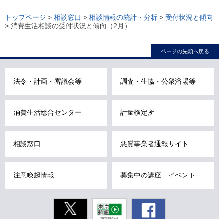
ロ
ー
トップページ
>
相談窓口
>
相談情報の統計・分析
>
受付状況と傾向
> 消費生活相談の受付状況と傾向（2月）
カ
ル
ページの先頭へ戻る
ナ
ビ
こ
法令・計画・審議会等
調査・生協・公衆浴場等
こ
ま
消費生活総合センター
計量検定所
で
で
す
相談窓口
悪質事業者通報サイト
。
注意喚起情報
募集中の講座・イベント
Twitter
東京動画
Facebook
東京都公式