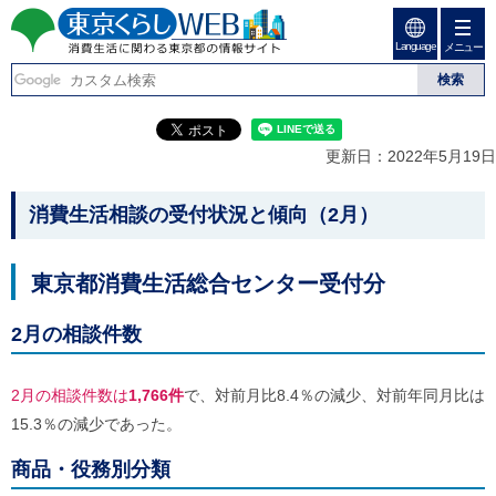
ペ
ペ
ー
ー
Language
ジ
ジ
メニュー
東京くらしweb
の
内
先
を
消費生活に関わる東京
頭
移
こ
グ
で
動
こ
ロ
都の情報サイト
す
す
か
ー
更新日：2022年5月19日
る
ら
バ
た
グ
ル
こ
め
ロ
メ
消費生活相談の受付状況と傾向（2月）
の
ー
ニ
こ
リ
バ
ュ
か
ン
ル
ー
東京都消費生活総合センター受付分
ク
ナ
こ
ら
本
ビ
こ
本
文
で
ま
2月の相談件数
(
す
で
文
c
。
で
で
)
す
2月の相談件数は
1,766件
で、対前月比8.4％の減少、対前年同月比は
へ
す
。
グ
15.3％の減少であった。
ロ
ー
商品・役務別分類
バ