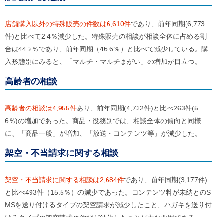
ご
利
用
店舗購入以外の特殊販売の件数は6,610件
であり、前年同期(6,773
案
件)と比べて2.4％減少した。特殊販売の相談が相談全体に占める割
内
合は44.2％であり、前年同期（46.6％）と比べて減少している。購
(
i
入形態別にみると、「マルチ・マルチまがい」の増加が目立つ。
)
へ
高齢者の相談
高齢者の相談は4,955件
あり、前年同期(4,732件)と比べ263件(5.
6％)の増加であった。商品・役務別では、相談全体の傾向と同様
に、「商品一般」が増加、「放送・コンテンツ等」が減少した。
架空・不当請求に関する相談
架空・不当請求に関する相談は2,684件
であり、前年同期(3,177件)
と比べ493件（15.5％）の減少であった。コンテンツ料が未納とのS
MSを送り付けるタイプの架空請求が減少したこと、ハガキを送り付