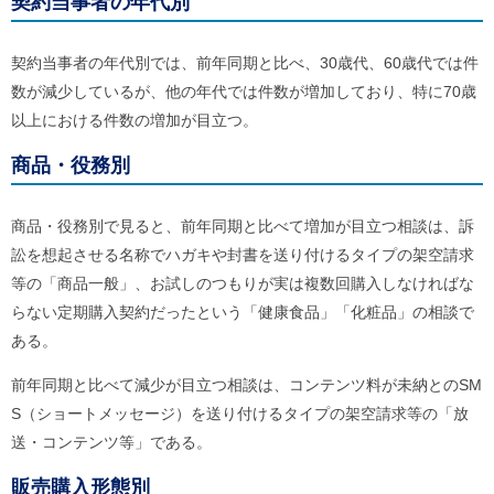
契約当事者の年代別
ル
ナ
ビ
契約当事者の年代別では、前年同期と比べ、30歳代、60歳代では件
ゲ
ー
数が減少しているが、他の年代では件数が増加しており、特に70歳
シ
以上における件数の増加が目立つ。
ョ
ン
(
商品・役務別
g
)
へ
商品・役務別で見ると、前年同期と比べて増加が目立つ相談は、訴
ロ
訟を想起させる名称でハガキや封書を送り付けるタイプの架空請求
ー
カ
等の「商品一般」、お試しのつもりが実は複数回購入しなければな
ル
らない定期購入契約だったという「健康食品」「化粧品」の相談で
ナ
ビ
ある。
(
l
前年同期と比べて減少が目立つ相談は、コンテンツ料が未納とのSM
)
へ
S（ショートメッセージ）を送り付けるタイプの架空請求等の「放
サ
送・コンテンツ等」である。
イ
ト
販売購入形態別
の