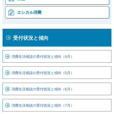
エシカル消費
本
こ
受付状況と傾向
文
こ
こ
か
こ
ら
消費生活相談の受付状況と傾向（4月）
ま
ロ
で
ー
で
カ
消費生活相談の受付状況と傾向（5月）
す
ル
。
ナ
消費生活相談の受付状況と傾向（6月）
ビ
で
す
消費生活相談の受付状況と傾向（7月）