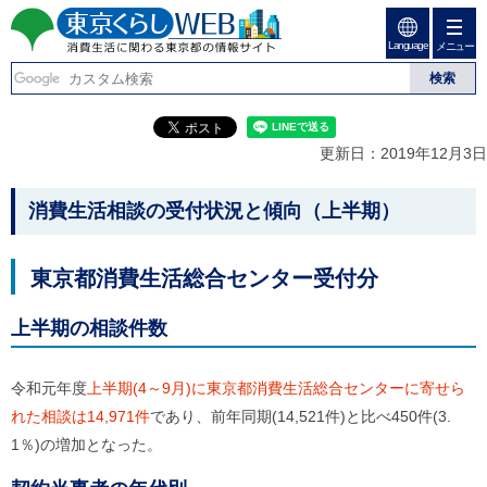
ペ
ペ
ー
ー
Language
ジ
ジ
メニュー
東京くらしweb
の
内
先
を
消費生活に関わる東京
頭
移
こ
グ
で
動
こ
ロ
都の情報サイト
す
す
か
ー
更新日：2019年12月3日
る
ら
バ
た
グ
ル
こ
め
ロ
メ
消費生活相談の受付状況と傾向（上半期）
の
ー
ニ
こ
リ
バ
ュ
か
ン
ル
ー
東京都消費生活総合センター受付分
ク
ナ
こ
ら
本
ビ
こ
本
文
で
ま
上半期の相談件数
(
す
で
文
c
。
で
で
)
す
令和元年度
上半期(4～9月)に東京都消費生活総合センターに寄せら
へ
す
。
グ
れた相談は14,971件
であり、前年同期(14,521件)と比べ450件(3.
ロ
1％)の増加となった。
ー
バ