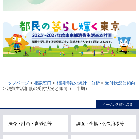
ロ
ー
トップページ
>
相談窓口
>
相談情報の統計・分析
>
受付状況と傾向
> 消費生活相談の受付状況と傾向（上半期）
カ
ル
ページの先頭へ戻る
ナ
ビ
こ
法令・計画・審議会等
調査・生協・公衆浴場等
こ
ま