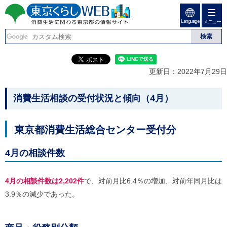
ペ
ペ
ー
ー
Language
ジ
ジ
メニュー
東京くらしweb
の
内
先
を
消費生活に関わる東京
頭
移
こ
グ
で
動
こ
ロ
都の情報サイト
す
す
か
ー
更新日：2022年7月29日
る
ら
バ
た
グ
ル
こ
め
ロ
メ
消費生活相談の受付状況と傾向（4月）
の
ー
ニ
こ
リ
バ
ュ
か
ン
ル
ー
東京都消費生活総合センター受付分
ク
ナ
こ
ら
本
ビ
こ
本
文
で
ま
4月の相談件数
(
す
で
文
c
。
で
で
)
す
4月の相談件数は2,202件
で、対前月比6.4％の増加、対前年同月比は
へ
す
。
グ
3.9％の減少であった。
ロ
ー
バ