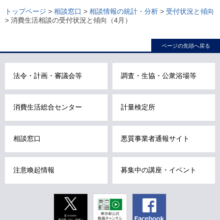
ー
トップページ
>
相談窓口
>
相談情報の統計・分析
>
受付状況と傾向
> 消費生活相談の受付状況と傾向（4月）
カ
ル
ページの先頭へ戻る
ナ
ビ
こ
法令・計画・審議会等
調査・生協・公衆浴場等
こ
ま
消費生活総合センター
計量検定所
で
で
す
相談窓口
悪質事業者通報サイト
。
注意喚起情報
募集中の講座・イベント
Twitter
東京動画
Facebook
東京都公式
動画チャン