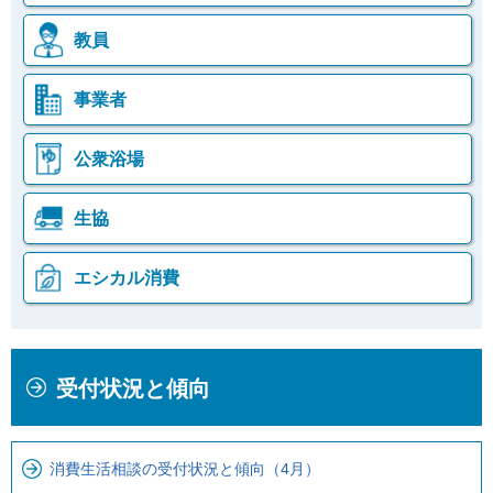
教員
事業者
公衆浴場
生協
エシカル消費
本
こ
受付状況と傾向
文
こ
こ
か
こ
ら
消費生活相談の受付状況と傾向（4月）
ま
ロ