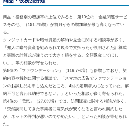
商品・役務別分類
ル
ナ
ビ
商品・役務別の増加率の上位でみると、第10位の「金融関連サービ
ゲ
ー
スその他」（191.7%増）が前月からの増加率が最も高くなってい
シ
る。
ョ
ン
クレジットカードや暗号資産の解約や返金に関する相談等が多く、
(
「知人に暗号資産を勧められて現金で支払ったが説明された計算式
g
)
と実際の計算式が違うので大きく損をする。全額返金してほし
へ
い。」等の相談が寄せられた。
ロ
ー
第8位の「ファウンデーション」（116.7%増）も倍増しており、契
カ
約内容や解約に関する相談で、「スマホの広告でファウンデーショ
ル
ナ
ンのお試し品を申し込んだところ、4回の定期購入になっていた。解
ビ
約不可と言われ納得できない。」といった相談が多く寄せられた。
(
l
第4位の「電気」（27.8%増）では、訪問販売に関する相談が多く、
)
「突然訪問してきた事業者に電気代が安くなると言われ契約した
へ
サ
が、ネットの評判が悪いのでやめたい。」といった相談が寄せられ
イ
た。
ト
の