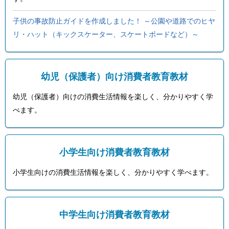
ル
ナ
ビ
子供の事故防止ガイドを作成しました！ ～公園や道路でのヒヤ
ゲ
リ・ハット（キックスケーター、スケートボードなど）～
ー
シ
ョ
ン
(
幼児（保護者）向け消費者教育教材
g
)
幼児（保護者）向けの消費生活情報を楽しく、分かりやすく学
へ
ロ
べます。
ー
カ
ル
ナ
小学生向け消費者教育教材
ビ
(
小学生向けの消費生活情報を楽しく、分かりやすく学べます。
l
)
へ
サ
イ
中学生向け消費者教育教材
ト
の