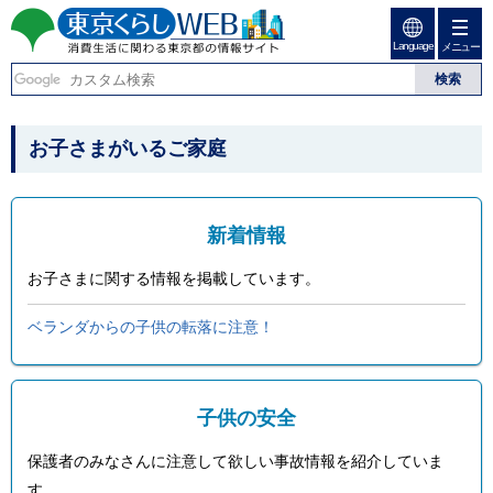
ペ
ペ
ー
ー
Language
ジ
ジ
メニュー
東京くらしweb
の
内
先
を
消費生活に関わる東京
頭
移
こ
グ
で
動
こ
ロ
都の情報サイト
こ
お子さまがいるご家庭
す
す
か
ー
る
こ
ら
バ
た
グ
ル
か
め
ロ
メ
ら
の
ー
ニ
新着情報
リ
バ
ュ
本
ン
ル
ー
お子さまに関する情報を掲載しています。
文
ク
ナ
こ
本
ビ
こ
で
文
ベランダからの子供の転落に注意！
で
ま
す
(
す
で
c
。
で
)
す
へ
。
子供の安全
グ
ロ
ー
保護者のみなさんに注意して欲しい事故情報を紹介していま
バ
す。