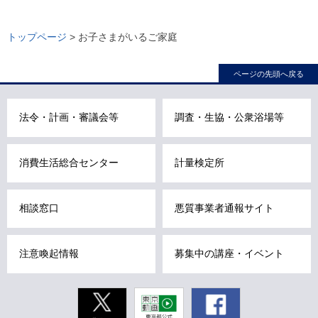
本
こ
ロ
文
こ
ー
トップページ
> お子さまがいるご家庭
こ
か
カ
こ
ら
ル
ページの先頭へ戻る
ま
ロ
ナ
で
ー
ビ
法令・計画・審議会等
調査・生協・公衆浴場等
で
カ
こ
す
ル
こ
。
ナ
ま
消費生活総合センター
計量検定所
ビ
で
で
で
相談窓口
悪質事業者通報サイト
す
す
。
注意喚起情報
募集中の講座・イベント
Twitter
東京動画
Facebook
東京都公式