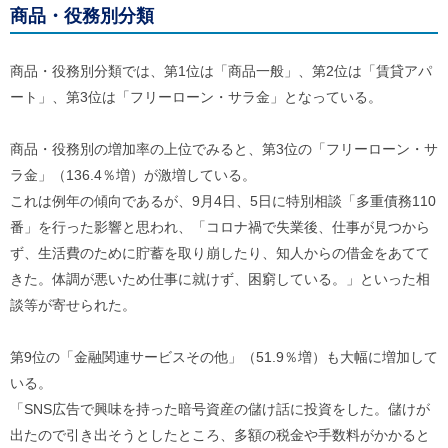
ル
商品・役務別分類
ナ
ビ
ゲ
商品・役務別分類では、第1位は「商品一般」、第2位は「賃貸アパ
ー
シ
ート」、第3位は「フリーローン・サラ金」となっている。
ョ
ン
(
商品・役務別の増加率の上位でみると、第3位の「フリーローン・サ
g
ラ金」（136.4％増）が激増している。
)
へ
これは例年の傾向であるが、9月4日、5日に特別相談「多重債務110
ロ
番」を行った影響と思われ、「コロナ禍で失業後、仕事が見つから
ー
カ
ず、生活費のために貯蓄を取り崩したり、知人からの借金をあてて
ル
きた。体調が悪いため仕事に就けず、困窮している。」といった相
ナ
ビ
談等が寄せられた。
(
l
)
第9位の「金融関連サービスその他」（51.9％増）も大幅に増加して
へ
いる。
サ
イ
「SNS広告で興味を持った暗号資産の儲け話に投資をした。儲けが
ト
出たので引き出そうとしたところ、多額の税金や手数料がかかると
の