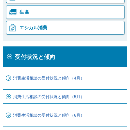
生協
エシカル消費
本
こ
受付状況と傾向
文
こ
こ
か
こ
ら
消費生活相談の受付状況と傾向（4月）
ま
ロ
で
ー
で
カ
消費生活相談の受付状況と傾向（5月）
す
ル
。
ナ
消費生活相談の受付状況と傾向（6月）
ビ
で