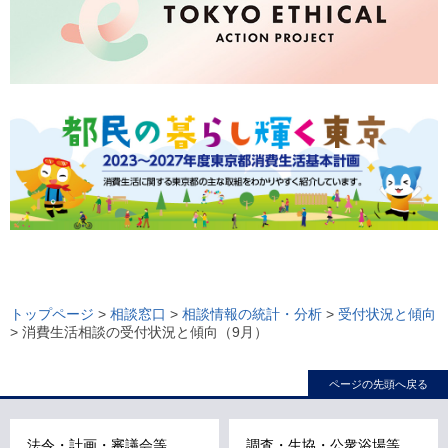
ロ
ー
トップページ
>
相談窓口
>
相談情報の統計・分析
>
受付状況と傾向
> 消費生活相談の受付状況と傾向（9月）
カ
ル
ページの先頭へ戻る
ナ
ビ
こ
法令・計画・審議会等
調査・生協・公衆浴場等