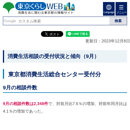
ペ
ペ
ー
ー
Language
ジ
ジ
メニュー
東京くらしweb
の
内
先
を
消費生活に関わる東京
頭
移
こ
グ
で
動
こ
ロ
都の情報サイト
す
す
か
ー
更新日：2023年12月8日
る
ら
バ
た
グ
ル
こ
め
ロ
メ
消費生活相談の受付状況と傾向（9月）
の
ー
ニ
こ
リ
バ
ュ
か
ン
ル
ー
東京都消費生活総合センター受付分
ク
ナ
こ
ら
本
ビ
こ
本
文
で
ま
9月の相談件数
(
す
で
文
c
。
で
で
)
す
9月の相談件数は2,348件
で、対前月比7.6％の増加、対前年同月比は
へ
す
。
グ
4.1％の増加であった。
ロ
ー
バ