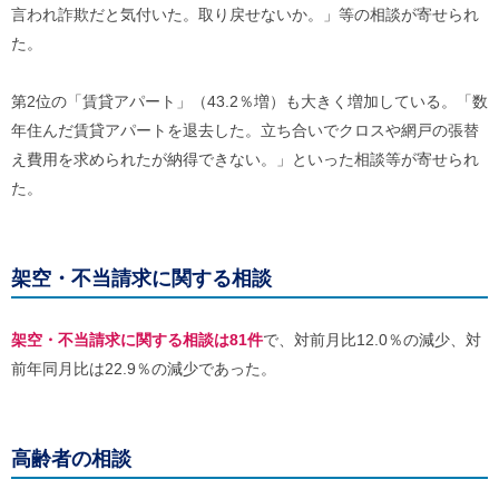
ご
言われ詐欺だと気付いた。取り戻せないか。」等の相談が寄せられ
利
た。
用
案
内
第2位の「賃貸アパート」（43.2％増）も大きく増加している。「数
(
年住んだ賃貸アパートを退去した。立ち合いでクロスや網戸の張替
i
)
え費用を求められたが納得できない。」といった相談等が寄せられ
へ
た。
架空・不当請求に関する相談
架空・不当請求に関する相談は81件
で、対前月比12.0％の減少、対
前年同月比は22.9％の減少であった。
高齢者の相談