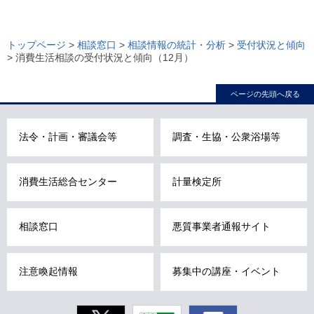
ロ
ー
トップページ
>
相談窓口
>
相談情報の統計・分析
>
受付状況と傾向
> 消費生活相談の受付状況と傾向（12月）
カ
ル
ページの先頭へ戻る
ナ
ビ
こ
法令・計画・審議会等
調査・生協・公衆浴場等
こ
ま
消費生活総合センター
計量検定所
で
で
す
相談窓口
悪質事業者通報サイト
。
注意喚起情報
募集中の講座・イベント
Twitter
東京動画
Facebook