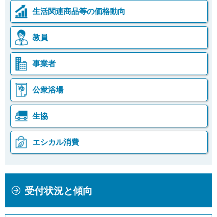
生活関連商品等の価格動向
教員
事業者
公衆浴場
生協
エシカル消費
本
こ
受付状況と傾向
文
こ
こ
か