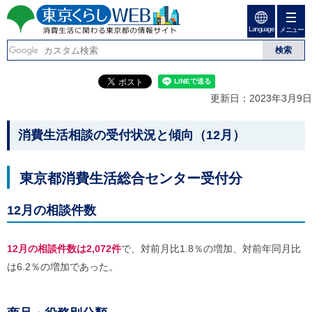
ペ
ペ
ー
ー
Language
ジ
ジ
メニュー
東京くらしweb
の
内
先
を
消費生活に関わる東京
頭
移
こ
グ
で
動
こ
ロ
都の情報サイト
す
す
か
ー
更新日：2023年3月9日
る
ら
バ
た
グ
ル
こ
め
ロ
メ
消費生活相談の受付状況と傾向（12月）
の
ー
ニ
こ
リ
バ
ュ
か
ン
ル
ー
東京都消費生活総合センター受付分
ク
ナ
こ
ら
本
ビ
こ
本
文
で
ま
12月の相談件数
(
す
で
文
c
。
で
で
)
す
12月の相談件数は2,072件
で、対前月比1.8％の増加、対前年同月比
へ
す
。
グ
は6.2％の増加であった。
ロ
ー
バ