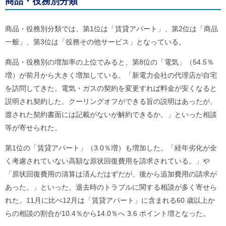
商品・役務別分類
ル
ナ
ビ
商品・役務別分類では、第1位は「賃貸アパート」、第2位は「商品
ゲ
ー
一般」、第3位は「役務その他サービス」となっている。
シ
ョ
商品・役務別の増加率の上位でみると、第8位の「電気」（54.5％
ン
(
増）が前月から大きく増加している。「新電力会社の代理店が自宅
g
を訪問してきた。電気・ガスの契約を変更すれば料金が安くなると
)
へ
説明され契約した。クーリングオフができる旨の説明はあったが、
ロ
渡された契約書面には記載がないが解約できるか。」といった相談
ー
カ
等が寄せられた。
ル
ナ
第1位の「賃貸アパート」（3.0％増）も増加した。「経年劣化が全
ビ
く考慮されていない高額な原状回復費用を請求されている。」や
(
l
「原状回復費用の清算は済んだはずだが、後から追加費用の請求が
)
へ
あった。」といった、退去時のトラブルに関する相談が多く寄せら
サ
れた。11月に比べ12月は「賃貸アパート」に含まれる60 歳以上か
イ
らの相談の割合が10.4％から14.0％へ 3.6 ポイント増となった。
ト
の