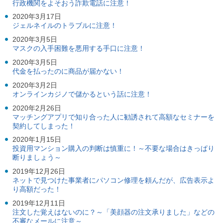
ル
行政機関をよそおう詐欺電話に注意！
ナ
2020年3月17日
ビ
ジェルネイルのトラブルに注意！
ゲ
ー
2020年3月5日
シ
マスクの入手困難を悪用する手口に注意！
ョ
2020年3月5日
ン
代金を払ったのに商品が届かない！
(
g
2020年3月2日
)
オンラインカジノで儲かるという話に注意！
へ
ロ
2020年2月26日
ー
マッチングアプリで知り合った人に勧誘されて高額なセミナーを
カ
契約してしまった！
ル
2020年1月15日
ナ
投資用マンション購入の判断は慎重に！～不要な場合はきっぱり
ビ
断りましょう～
(
l
2019年12月26日
)
ネットで見つけた事業者にパソコン修理を頼んだが、広告表示よ
へ
り高額だった！
サ
イ
2019年12月11日
ト
注文した覚えはないのに？～「美顔器の注文承りました」などの
の
不審なメールに注意～