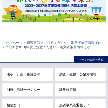
ロ
ー
トップページ
>
相談窓口
>
ご注意ください（消費者被害情報ほか）
> 平成31(2019)年度ご注意ください（消費者被害情報ほか）
カ
ル
ページの先頭へ戻る
ナ
ビ
こ
法令・計画・審議会等
調査・生協・公衆浴場等
こ
ま
消費生活総合センター
計量検定所
で
で
す
相談窓口
悪質事業者通報サイト