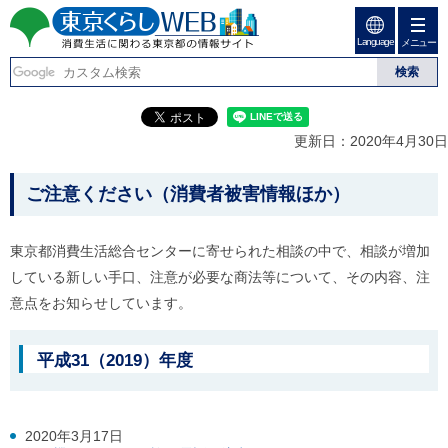
ペ
ペ
ー
ー
Language
ジ
ジ
メニュー
東京くらしweb
の
内
先
を
消費生活に関わる東京
頭
移
こ
グ
で
動
こ
ロ
都の情報サイト
す
す
か
ー
更新日：2020年4月30日
る
ら
バ
た
グ
ル
こ
め
ロ
メ
ご注意ください（消費者被害情報ほか）
の
ー
ニ
こ
リ
バ
ュ
か
ン
ル
ー
東京都消費生活総合センターに寄せられた相談の中で、相談が増加
ク
ナ
こ
ら
している新しい手口、注意が必要な商法等について、その内容、注
本
ビ
こ
本
文
で
ま
意点をお知らせしています。
(
す
で
文
c
。
で
で
)
す
平成31（2019）年度
へ
す
。
グ
ロ
ー
バ
2020年3月17日