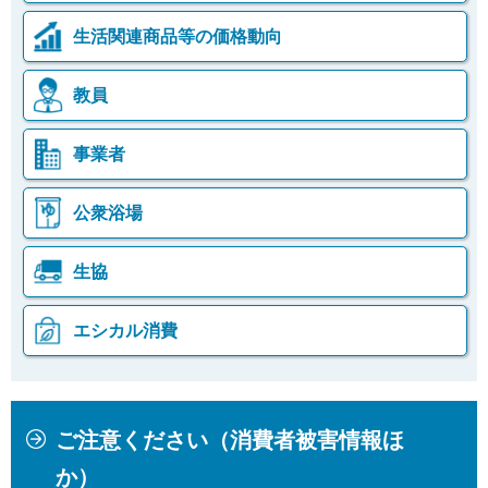
生活関連商品等の価格動向
教員
事業者
公衆浴場
生協
エシカル消費
本
こ
ご注意ください（消費者被害情報ほ
文
こ
こ
か
か）