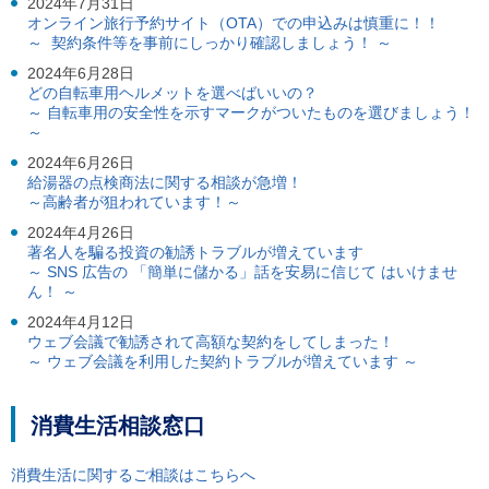
2024年7月31日
ご
オンライン旅行予約サイト（OTA）での申込みは慎重に！！
利
～ 契約条件等を事前にしっかり確認しましょう！ ～
用
案
2024年6月28日
内
どの自転車用ヘルメットを選べばいいの？
(
～ 自転車用の安全性を示すマークがついたものを選びましょう！
i
～
)
2024年6月26日
へ
給湯器の点検商法に関する相談が急増！
～高齢者が狙われています！～
2024年4月26日
著名人を騙る投資の勧誘トラブルが増えています
～ SNS 広告の 「簡単に儲かる」話を安易に信じて はいけませ
ん！ ～
2024年4月12日
ウェブ会議で勧誘されて高額な契約をしてしまった！
～ ウェブ会議を利用した契約トラブルが増えています ～
消費生活相談窓口
消費生活に関するご相談はこちらへ