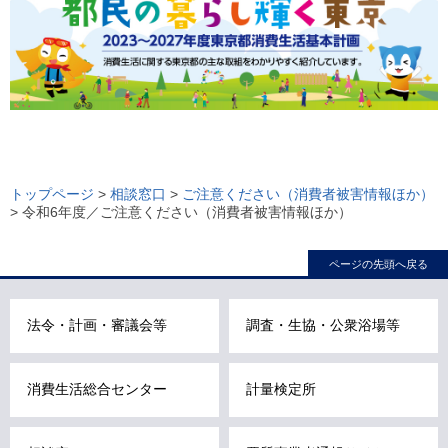
ロ
ー
トップページ
>
相談窓口
>
ご注意ください（消費者被害情報ほか）
> 令和6年度／ご注意ください（消費者被害情報ほか）
カ
ル
ページの先頭へ戻る
ナ
ビ
こ
法令・計画・審議会等
調査・生協・公衆浴場等
こ
ま
消費生活総合センター
計量検定所
で
で