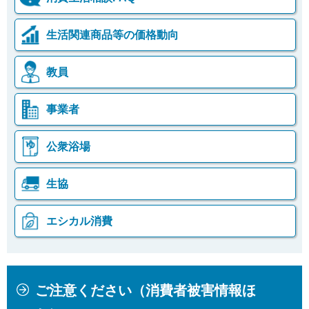
生活関連商品等の価格動向
教員
事業者
公衆浴場
生協
エシカル消費
本
こ
ご注意ください（消費者被害情報ほ
文
こ