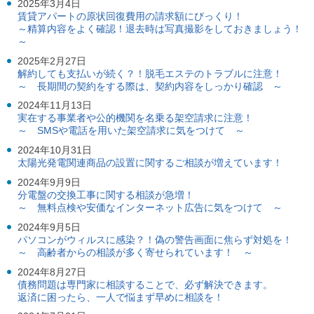
2025年3月4日
ル
賃貸アパートの原状回復費用の請求額にびっくり！
ナ
～精算内容をよく確認！退去時は写真撮影をしておきましょう！
ビ
～
ゲ
ー
2025年2月27日
シ
解約しても支払いが続く？！脱毛エステのトラブルに注意！
ョ
～ 長期間の契約をする際は、契約内容をしっかり確認 ～
ン
(
2024年11月13日
g
実在する事業者や公的機関を名乗る架空請求に注意！
)
～ SMSや電話を用いた架空請求に気をつけて ～
へ
2024年10月31日
ロ
太陽光発電関連商品の設置に関するご相談が増えています！
ー
カ
2024年9月9日
ル
分電盤の交換工事に関する相談が急増！
ナ
～ 無料点検や安価なインターネット広告に気をつけて ～
ビ
(
2024年9月5日
l
パソコンがウィルスに感染？！偽の警告画面に焦らず対処を！
)
～ 高齢者からの相談が多く寄せられています！ ～
へ
2024年8月27日
サ
債務問題は専門家に相談することで、必ず解決できます。
イ
返済に困ったら、一人で悩まず早めに相談を！
ト
の