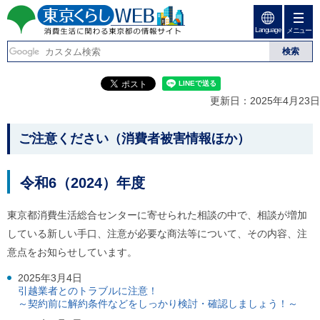
ペ
ペ
ー
ー
Language
ジ
ジ
メニュー
東京くらしweb
の
内
先
を
消費生活に関わる東京
頭
移
こ
グ
で
動
こ
ロ
都の情報サイト
す
す
か
ー
更新日：2025年4月23日
る
ら
バ
た
グ
ル
こ
め
ロ
メ
ご注意ください（消費者被害情報ほか）
の
ー
ニ
こ
リ
バ
ュ
か
ン
ル
ー
令和6（2024）年度
ク
ナ
こ
ら
本
ビ
こ
本
文
で
ま
東京都消費生活総合センターに寄せられた相談の中で、相談が増加
(
す
で
文
している新しい手口、注意が必要な商法等について、その内容、注
c
。
で
で
)
す
意点をお知らせしています。
へ
す
。
グ
2025年3月4日
ロ
引越業者とのトラブルに注意！
ー
～契約前に解約条件などをしっかり検討・確認しましょう！～
バ