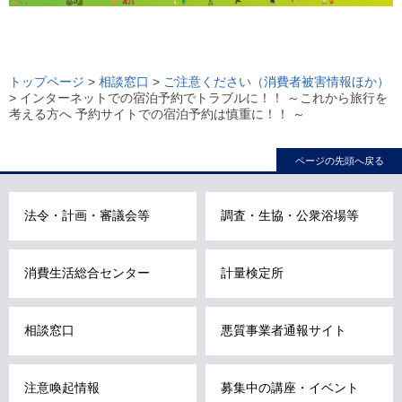
ロ
ー
トップページ
>
相談窓口
>
ご注意ください（消費者被害情報ほか）
> インターネットでの宿泊予約でトラブルに！！ ～これから旅行を
カ
考える方へ 予約サイトでの宿泊予約は慎重に！！ ～
ル
ナ
ページの先頭へ戻る
ビ
こ
法令・計画・審議会等
調査・生協・公衆浴場等
こ
ま
で
消費生活総合センター
計量検定所
で
す
相談窓口
悪質事業者通報サイト
。
注意喚起情報
募集中の講座・イベント