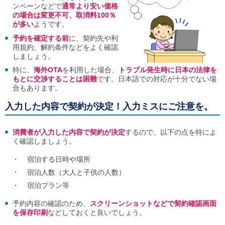
ンペーンなどで
通常より安い価格
ご
の場合は変更不可、取消料100％
利
が多い
ようです。
用
案
予約を確定する前
に、契約先や利
内
用規約、解約条件などをよく確認
(
しましょう。
i
)
特に、
海外OTA
を利用した場合、
トラブル発生時に日本の法律を
へ
もとに交渉することは困難
です。日本語での対応が十分でない場
合もあります。
入力した内容で契約が決定！入力ミスにご注意を。
消費者が入力した内容で契約が決定
するので、以下の点を特によ
く確認しましょう。
・ 宿泊する日時や場所
・ 宿泊人数（大人と子供の人数）
・ 宿泊プラン等
予約内容の確認のため、
スクリーンショットなどで契約確認画面
を保存印刷
などしておくと良いでしょう。