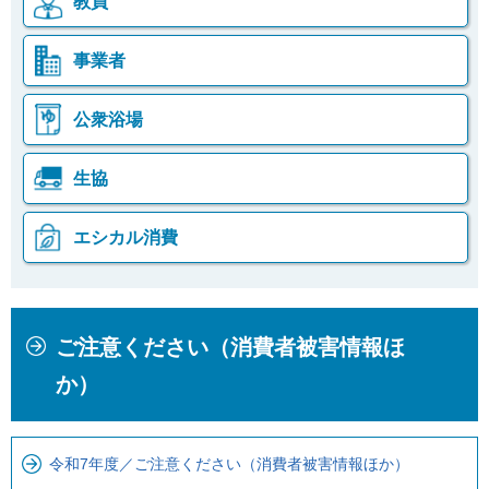
教員
事業者
公衆浴場
生協
エシカル消費
本
こ
ご注意ください（消費者被害情報ほ
文
こ
こ
か
か）
こ
ら
ま
ロ
で
ー
令和7年度／ご注意ください（消費者被害情報ほか）