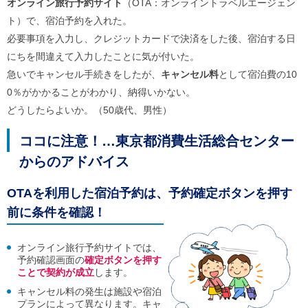
オンライン旅行予約サイト
（OTA：オンライントラベルエージェン
ル
ナ
ト）で、宿泊予約を入れた。
ビ
必要事項を入力し、クレジットカードで決済をした後、宿泊する日
ゲ
ー
にちを間違えて入力したことに気が付いた。
シ
急いでキャンセル手続きをしたが、
キャンセル料
として宿泊費の10
ョ
ン
0％がかかることがわかり、納得いかない。
(
どうしたらよいか。（50歳代、男性）
g
)
へ
ココに注意！…東京都消費生活総合センター
ロ
からのアドバイス
ー
カ
ル
OTAを利用した宿泊予約は、予約確定ボタンを押す
ナ
ビ
前に条件を確認！
(
l
)
オンライン旅行予約サイトでは、
へ
予約確認画面の
確定ボタンを押す
サ
ことで契約が成立
します。
イ
キャンセル料の発生は施設や宿泊
ト
プランによって異なります。キャ
の