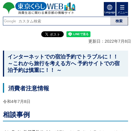
ペ
ペ
ー
ー
Language
ジ
ジ
メニュー
東京くらしweb
の
内
先
を
消費生活に関わる東京
頭
移
こ
グ
で
動
こ
ロ
都の情報サイト
す
す
か
ー
更新日：2022年7月8日
る
ら
バ
た
グ
ル
こ
め
ロ
メ
インターネットでの宿泊予約でトラブルに！！
の
ー
ニ
こ
～これから旅行を考える方へ 予約サイトでの宿
リ
バ
ュ
か
泊予約は慎重に！！ ～
ン
ル
ー
ク
ナ
こ
ら
本
ビ
こ
本
文
で
ま
消費者注意情報
(
す
で
文
c
。
で
で
)
令和4年7月8日
す
へ
す
。
グ
相談事例
ロ
ー
バ