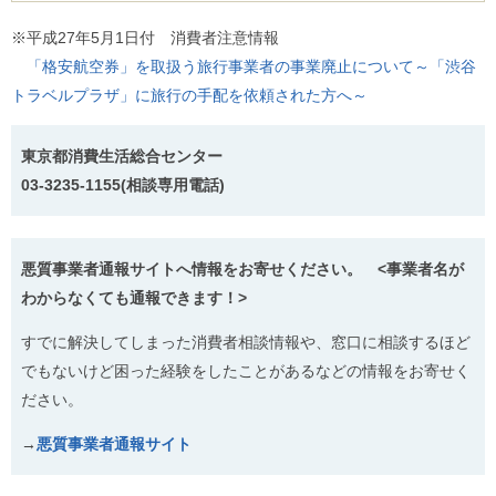
ご
利
※平成27年5月1日付 消費者注意情報
用
「格安航空券」を取扱う旅行事業者の事業廃止について～「渋谷
案
内
トラベルプラザ」に旅行の手配を依頼された方へ～
(
i
)
東京都消費生活総合センター
へ
03-3235-1155(相談専用電話)
悪質事業者通報サイトへ情報をお寄せください。 <事業者名が
わからなくても通報できます！>
すでに解決してしまった消費者相談情報や、窓口に相談するほど
でもないけど困った経験をしたことがあるなどの情報をお寄せく
ださい。
→
悪質事業者通報サイト