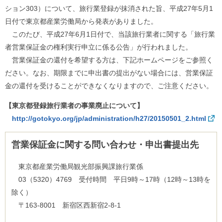
ル
ション303）について、旅行業登録が抹消された旨、平成27年5月1
ナ
ビ
日付で東京都産業労働局から発表がありました。
ゲ
このたび、平成27年6月1日付で、当該旅行業者に関する「旅行業
ー
シ
者営業保証金の権利実行申立に係る公告」が行われました。
ョ
営業保証金の還付を希望する方は、下記ホームページをご参照く
ン
ださい。なお、期限までに申出書の提出がない場合には、営業保証
(
g
金の還付を受けることができなくなりますので、ご注意ください。
)
へ
【東京都登録旅行業者の事業廃止について】
ロ
ー
http://gotokyo.org/jp/administration/h27/20150501_2.html
カ
ル
ナ
営業保証金に関する問い合わせ・申出書提出先
ビ
(
東京都産業労働局観光部振興課旅行業係
l
)
03（5320）4769 受付時間 平日9時～17時（12時～13時を
へ
除く）
サ
イ
〒163-8001 新宿区西新宿2-8-1
ト
の