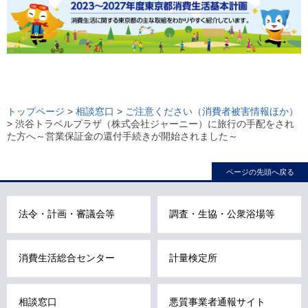
ロ
ー
トップページ
>
相談窓口
>
ご注意ください（消費者被害情報ほか）
> 渋谷トラベルプラザ（株式会社ジャーニー）に旅行の手配をされ
カ
た方へ～営業保証金の還付手続きが開始されました～
ル
ナ
ページの先頭へ戻る
ビ
こ
法令・計画・審議会等
調査・生協・公衆浴場等
こ
ま
で
消費生活総合センター
計量検定所
で
す
相談窓口
悪質事業者通報サイト
。