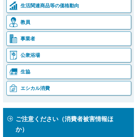
生活関連商品等の価格動向
教員
事業者
公衆浴場
生協
エシカル消費
本
こ
ご注意ください（消費者被害情報ほ
文
こ
こ
か
か）
こ
ら