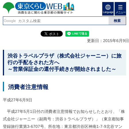
ペ
ペ
ー
ー
Language
ジ
ジ
メニュー
東京くらしweb
の
内
先
を
消費生活に関わる東京
頭
移
こ
グ
で
動
こ
ロ
都の情報サイト
す
す
か
ー
更新日：2015年6月9日
る
ら
バ
た
グ
ル
こ
め
ロ
メ
渋谷トラベルプラザ（株式会社ジャーニー）に旅
の
ー
ニ
こ
行の手配をされた方へ
リ
バ
ュ
か
～営業保証金の還付手続きが開始されました～
ン
ル
ー
ク
ナ
こ
ら
本
ビ
こ
本
文
で
ま
消費者注意情報
(
す
で
文
c
。
で
で
)
平成27年6月9日
す
へ
す
。
グ
平成27年5月1日付の消費者注意情報でお知らせしたとおり、「株
ロ
式会社ジャーニー（副商号：渋谷トラベルプラザ）」（東京都知事
ー
バ
登録旅行業第3-6707号、所在地：東京都渋谷区神南1-7-9北谷マン