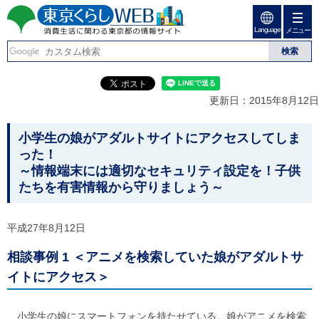
ペ
ペ
ー
ー
Language
ジ
ジ
メニュー
東京くらしweb
の
内
先
を
消費生活に関わる東京
頭
移
こ
グ
で
動
こ
ロ
都の情報サイト
す
す
か
ー
更新日：2015年8月12日
る
ら
バ
た
グ
ル
こ
め
ロ
メ
小学生の娘がアダルトサイトにアクセスしてしま
の
ー
ニ
こ
った！
リ
バ
ュ
か
～情報端末には適切なセキュリティ設定を！子供
ン
ル
ー
ク
たちを有害情報から守りましょう～
ナ
こ
ら
本
ビ
こ
本
文
で
ま
(
す
で
文
平成27年8月12日
c
。
で
で
)
す
相談事例 1 ＜アニメを検索していた娘がアダルトサ
へ
す
。
グ
イトにアクセス＞
ロ
ー
バ
小学生の娘にスマートフォンを持たせている。娘がアニメを検索