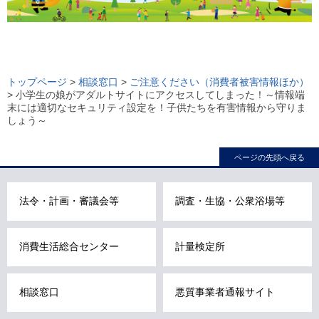
ロ
ー
トップページ
>
相談窓口
>
ご注意ください（消費者被害情報ほか）
> 小学生の娘がアダルトサイトにアクセスしてしまった！～情報端
カ
末には適切なセキュリティ設定を！子供たちを有害情報から守りま
ル
しょう～
ナ
ビ
ページの先頭へ戻る
こ
こ
法令・計画・審議会等
調査・生協・公衆浴場等
ま
で
で
消費生活総合センター
計量検定所
す
。
相談窓口
悪質事業者通報サイト