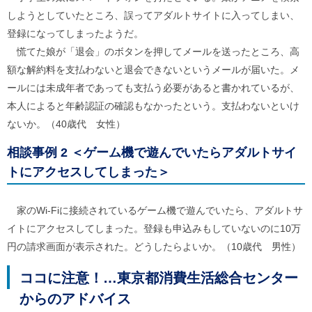
ル
しようとしていたところ、誤ってアダルトサイトに入ってしまい、
ナ
ビ
登録になってしまったようだ。
ゲ
慌てた娘が「退会」のボタンを押してメールを送ったところ、高
ー
シ
額な解約料を支払わないと退会できないというメールが届いた。メ
ョ
ールには未成年者であっても支払う必要があると書かれているが、
ン
(
本人によると年齢認証の確認もなかったという。支払わないといけ
g
ないか。（40歳代 女性）
)
へ
ロ
相談事例 2 ＜ゲーム機で遊んでいたらアダルトサイ
ー
トにアクセスしてしまった＞
カ
ル
ナ
家のWi-Fiに接続されているゲーム機で遊んでいたら、アダルトサ
ビ
(
イトにアクセスしてしまった。登録も申込みもしていないのに10万
l
)
円の請求画面が表示された。どうしたらよいか。（10歳代 男性）
へ
サ
ココに注意！…東京都消費生活総合センター
イ
ト
からのアドバイス
の