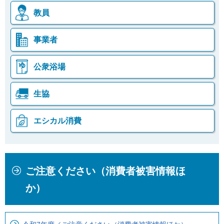
教員
事業者
公衆浴場
生協
エシカル消費
本
こ
ご注意ください（消費者被害情報ほ
文
こ
こ
か
か）
こ
ら
ま
ロ