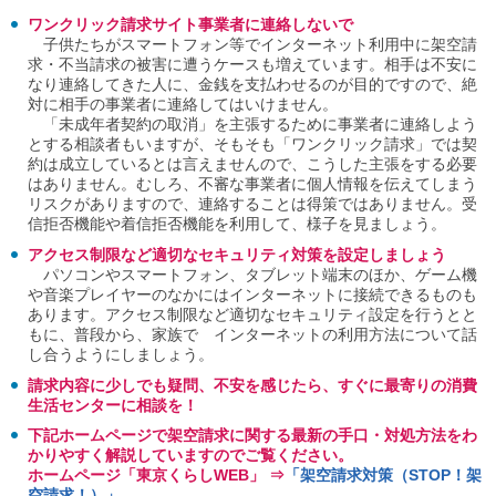
ご
ワンクリック請求サイト事業者に連絡しないで
利
子供たちがスマートフォン等でインターネット利用中に架空請
用
求・不当請求の被害に遭うケースも増えています。相手は不安に
案
なり連絡してきた人に、金銭を支払わせるのが目的ですので、絶
内
対に相手の事業者に連絡してはいけません。
(
「未成年者契約の取消」を主張するために事業者に連絡しよう
i
とする相談者もいますが、そもそも「ワンクリック請求」では契
)
約は成立しているとは言えませんので、こうした主張をする必要
へ
はありません。むしろ、不審な事業者に個人情報を伝えてしまう
リスクがありますので、連絡することは得策ではありません。受
信拒否機能や着信拒否機能を利用して、様子を見ましょう。
アクセス制限など適切なセキュリティ対策を設定しましょう
パソコンやスマートフォン、タブレット端末のほか、ゲーム機
や音楽プレイヤーのなかにはインターネットに接続できるものも
あります。アクセス制限など適切なセキュリティ設定を行うとと
もに、普段から、家族で インターネットの利用方法について話
し合うようにしましょう。
請求内容に少しでも疑問、不安を感じたら、すぐに最寄りの消費
生活センターに相談を！
下記ホームページで架空請求に関する最新の手口・対処方法をわ
かりやすく解説していますのでご覧ください。
ホームページ「東京くらしWEB」 ⇒
「架空請求対策（STOP！架
空請求！）」