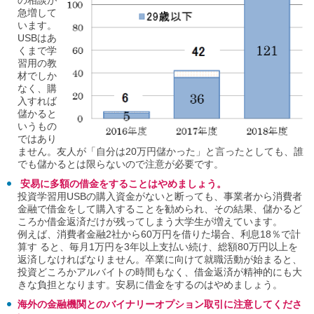
の相談が
急増して
います。
USBはあ
くまで学
習用の教
材でしか
なく、購
入すれば
儲かると
いうもの
ではあり
ません。友人が「自分は20万円儲かった」と言ったとしても、誰
でも儲かるとは限らないので注意が必要です。
安易に多額の借金をすることはやめましょう。
投資学習用USBの購入資金がないと断っても、事業者から消費者
金融で借金をして購入することを勧められ、その結果、儲かるど
ころか借金返済だけが残ってしまう大学生が増えています。
例えば、消費者金融2社から60万円を借りた場合、利息18％で計
算す ると、毎月1万円を3年以上支払い続け、総額80万円以上を
返済しなければなりません。卒業に向けて就職活動が始まると、
投資どころかアルバイトの時間もなく、借金返済が精神的にも大
きな負担となります。安易に借金をするのはやめましょう。
海外の
金融機関とのバイナリーオプション取引に注意してくださ