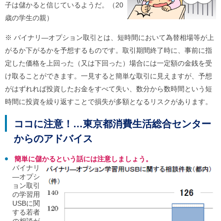
子は儲かると信じているようだ。（20
ご
利
歳の学生の親）
用
案
※ バイナリ―オプション取引とは、短時間において為替相場等が上
内
(
がるか下がるかを予想するものです。取引期間終了時に、事前に指
i
定した価格を上回った（又は下回った）場合には一定額の金銭を受
)
へ
け取ることができます。一見すると簡単な取引に見えますが、予想
がはずれれば投資したお金をすべて失い、数分から数時間という短
時間に投資を繰り返すことで損失が多額となるリスクがあります。
ココに注意！…東京都消費生活総合センター
からのアドバイス
簡単に儲かるという話には注意しましょう。
バイナリ
―オプシ
ョン取引
の学習用
USBに関
する若者