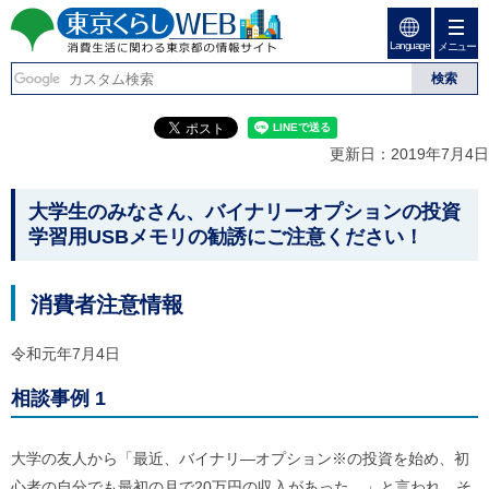
ペ
ペ
ー
ー
Language
ジ
ジ
メニュー
東京くらしweb
の
内
先
を
消費生活に関わる東京
頭
移
こ
グ
で
動
こ
ロ
都の情報サイト
す
す
か
ー
更新日：2019年7月4日
る
ら
バ
た
グ
ル
こ
め
ロ
メ
大学生のみなさん、バイナリーオプションの投資
の
ー
ニ
こ
学習用USBメモリの勧誘にご注意ください！
リ
バ
ュ
か
ン
ル
ー
ク
ナ
こ
ら
消費者注意情報
本
ビ
こ
本
文
で
ま
(
す
で
文
令和元年7月4日
c
。
で
で
)
す
へ
相談事例 1
す
。
グ
ロ
ー
大学の友人から「最近、バイナリ―オプション※の投資を始め、初
バ
心者の自分でも最初の月で20万円の収入があった。」と言われ、そ