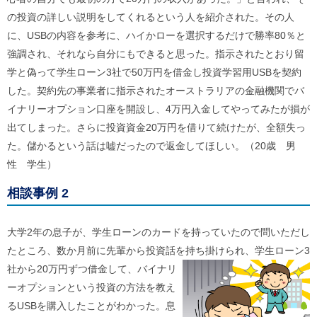
ル
ナ
の投資の詳しい説明をしてくれるという人を紹介された。その人
ビ
に、USBの内容を参考に、ハイかローを選択するだけで勝率80％と
ゲ
強調され、それなら自分にもできると思った。指示されたとおり留
ー
シ
学と偽って学生ローン3社で50万円を借金し投資学習用USBを契約
ョ
した。契約先の事業者に指示されたオーストラリアの金融機関でバ
ン
(
イナリーオプション口座を開設し、4万円入金してやってみたが損が
g
)
出てしまった。さらに投資資金20万円を借りて続けたが、全額失っ
へ
た。儲かるという話は嘘だったので返金してほしい。（20歳 男
ロ
性 学生）
ー
カ
ル
相談事例 2
ナ
ビ
(
大学2年の息子が、学生ローンのカードを持っていたので問いただし
l
)
たところ、数か月前に先輩から投資話を持ち掛けられ、学生ローン3
へ
社から20万円ずつ借金して、
バイナリ
サ
ーオプションという投資の方法を教え
イ
ト
るUSBを購入したことがわかった。息
の