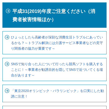
本
こ
平成31(2019)年度ご注意ください（消
文
こ
こ
か
費者被害情報ほか）
こ
ら
ま
ロ
で
ー
ひょっとしたら高齢者が深刻な消費生活トラブルにあってい
るかも？～トラブル解決には介護サービス事業者などの見守
で
カ
り関係者の協力が重要です～
す
ル
。
ナ
ビ
SNSで知り合った人について行ったら競馬ソフトを購入する
で
ことに！～事業者が勧誘目的を隠してSNSで近づいてくる場
す
合があります～
「東京2020オリンピック・パラリンピック」を口実にした勧
誘に注意！