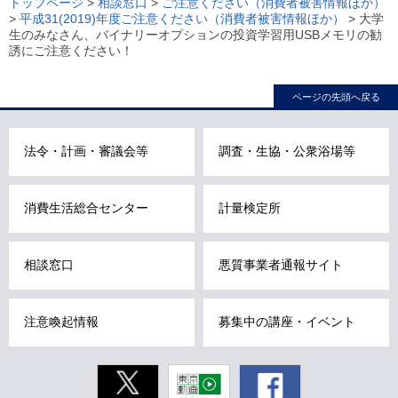
トップページ
>
相談窓口
>
ご注意ください（消費者被害情報ほか）
>
平成31(2019)年度ご注意ください（消費者被害情報ほか）
> 大学
カ
生のみなさん、バイナリーオプションの投資学習用USBメモリの勧
ル
誘にご注意ください！
ナ
ビ
ページの先頭へ戻る
こ
こ
法令・計画・審議会等
調査・生協・公衆浴場等
ま
で
で
消費生活総合センター
計量検定所
す
。
相談窓口
悪質事業者通報サイト
注意喚起情報
募集中の講座・イベント
Twitter
東京動画
Facebook
東京都公式