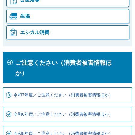
生協
エシカル消費
本
こ
ご注意ください（消費者被害情報ほ
文
こ
こ
か
か）
こ
ら
ま
ロ
で
ー
令和7年度／ご注意ください（消費者被害情報ほか）
で
カ
す
ル
令和6年度／ご注意ください（消費者被害情報ほか）
。
ナ
ビ
令和5年度／ご注意ください（消費者被害情報ほか）
で