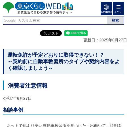
ペ
ペ
ー
ー
Language
ジ
ジ
メニュー
東京くらしweb
の
内
先
を
消費生活に関わる東京
頭
移
こ
グ
で
動
こ
ロ
都の情報サイト
す
す
か
ー
更新日：2025年6月27日
る
ら
バ
た
グ
ル
こ
め
ロ
メ
運転免許が予定どおりに取得できない！？
の
ー
ニ
こ
～契約前に自動車教習所のタイプや契約内容をよ
リ
バ
ュ
か
く確認しましょう～
ン
ル
ー
ク
ナ
こ
ら
本
ビ
こ
本
文
で
ま
消費者注意情報
(
す
で
文
c
。
で
で
)
令和7年6月27日
す
へ
す
。
グ
相談事例
ロ
ー
バ
ネットで他より安い自動車教習所を見つけた。出向いて、説明を