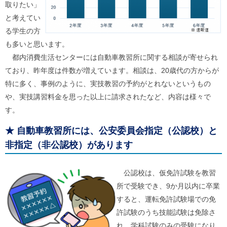
取りたい」
ご
利
と考えてい
用
る学生の方
案
内
も多いと思います。
(
都内消費生活センターには自動車教習所に関する相談が寄せられ
i
)
ており、昨年度は件数が増えています。相談は、20歳代の方からが
へ
特に多く、事例のように、実技教習の予約がとれないというもの
や、実技講習料金を思った以上に請求されたなど、内容は様々で
す。
★
自動車教習所には、公安委員会指定（公認校）と
非指定（非公認校）があります
公認校は、仮免許試験を教習
所で受験でき、9か月以内に卒業
すると、運転免許試験場での免
許試験のうち技能試験は免除さ
れ、学科試験のみの受験になり