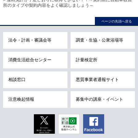
カ
所のタイプや契約内容をよく確認しましょう～
ル
ナ
ページの先頭へ戻る
ビ
こ
法令・計画・審議会等
調査・生協・公衆浴場等
こ
ま
で
消費生活総合センター
計量検定所
で
す
相談窓口
悪質事業者通報サイト
。
注意喚起情報
募集中の講座・イベント
Twitter
東京動画
Facebook
東京都公式
動画チャン
ネル