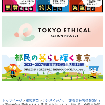
ロ
ー
トップページ
>
相談窓口
>
ご注意ください（消費者被害情報ほか）
> 運転免許が予定どおりに取得できない！？～契約前に自動車教習