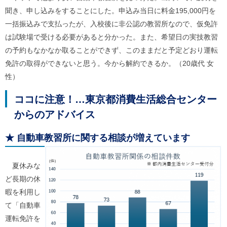
ル
聞き、申し込みをすることにした。申込み当日に料金195,000円を
ナ
ビ
一括振込みで支払ったが、入校後に非公認の教習所なので、仮免許
ゲ
は試験場で受ける必要があると分かった。また、希望日の実技教習
ー
シ
の予約もなかなか取ることができず、このままだと予定どおり運転
ョ
免許の取得ができないと思う。今から解約できるか。（20歳代 女
ン
(
性）
g
)
ココに注意！…東京都消費生活総合センター
へ
ロ
からのアドバイス
ー
カ
ル
★
自動車教習所に関する相談が増えています
ナ
ビ
(
夏休みな
l
ど長期の休
)
へ
暇を利用し
サ
て「自動車
イ
ト
運転免許を
の