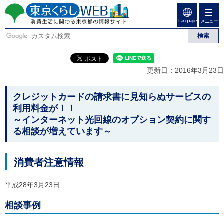
ペ
ペ
ー
ー
Language
ジ
ジ
メニュー
東京くらしweb
の
内
先
を
消費生活に関わる東京
頭
移
こ
グ
で
動
こ
ロ
都の情報サイト
す
す
か
ー
更新日：2016年3月23日
る
ら
バ
た
グ
ル
こ
め
ロ
メ
クレジットカードの請求書に見知らぬサービスの
の
ー
ニ
こ
利用料金が！！
リ
バ
ュ
か
～インターネット光回線のオプション契約に関す
ン
ル
ー
ク
る相談が増えています～
ナ
こ
ら
本
ビ
こ
本
文
で
ま
(
す
で
文
消費者注意情報
c
。
で
で
)
す
へ
す
。
平成28年3月23日
グ
ロ
相談事例
ー
バ