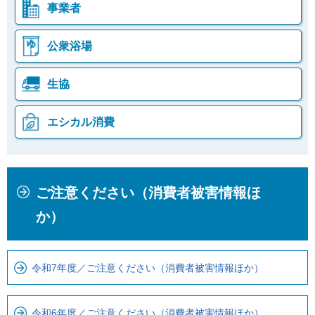
事業者
公衆浴場
生協
エシカル消費
本
こ
ご注意ください（消費者被害情報ほ
文
こ
こ
か
か）
こ
ら
ま
ロ
で
ー
令和7年度／ご注意ください（消費者被害情報ほか）
で
カ
す
ル
令和6年度／ご注意ください（消費者被害情報ほか）