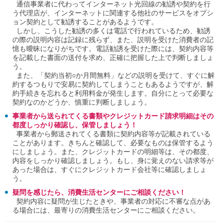
通信事業者に代わってインターネット光回線の勧誘や契約を行
ご
う代理店が、インターネットに関連する他社のサービスをオプシ
利
ョン契約として勧誘することがあるようです。
用
しかし、こうした勧誘の多くは電話で行われているため、勧誘
案
の際の説明内容は記録に残らず、また、説明を受けた消費者の記
内
憶も曖昧になりがちです。電話勧誘を受けた際には、契約内容等
(
を記載した書面の送付を求め、正確に把握した上で判断しましょ
i
)
う。
へ
また、「契約当初○か月間無料」などの説明を受けて、すぐに解
約するつもりで安易に契約してしまうこともあるようですが、解
約手続きを忘れると利用料金が発生します。自分にとって必要な
契約なのかどうか、慎重に判断しましょう。
事業者から送られてくる書類やクレジットカード請求明細はその
都度しっかり確認し、保管しましょう！
事業者から郵送されてくる書類に契約内容等が記載されている
ことがあります。きちんと確認して、必要なものは保管するよう
にしましょう。また、クレジットカードの明細等は、その都度、
内容をしっかり確認しましょう。もし、身に覚えのない請求等が
あった場合は、すぐにクレジットカード会社等に確認しましょ
う。
疑問を感じたら、消費生活センターにご相談ください！
契約内容に疑問が生じたときや、事業者の対応に不審な点があ
る場合には、最寄りの消費生活センターにご相談ください。