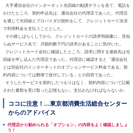
ル
大手通信会社のインターネット光回線の勧誘チラシを見て、電話を
ナ
ビ
かけたところ、契約申込先は、通信会社の代理店であった。代理店
ゲ
を通じて光回線とプロバイダの契約をして、クレジットカード決済
ー
シ
で利用料金を支払うこととした。
ョ
その後しばらくしてから、クレジットカードの請求明細書に、見知
ン
(
らぬサービス名で、月額約数千円の請求があることに気付いた。
g
クレジットカード会社に確認したところ、請求に関する連絡先は光
)
へ
回線を申し込んだ代理店であった。代理店に確認すると「通信会社
ロ
とは別会社のインターネットのオプションサービス料金である。契
ー
カ
約内容については郵便で送付している」との回答であった。
ル
そうしたサービスを契約したつもりはなく、契約内容について記載
ナ
された書類を受け取った記憶もない。支払わなければならないか。
ビ
(
l
ココに注意！…東京都消費生活総合センター
)
へ
からのアドバイス
サ
イ
代理店から勧められる「オプション」の内容をよく確認しましょ
ト
う！
の