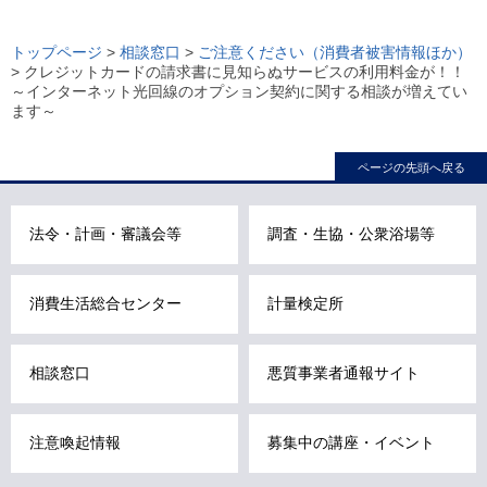
ロ
ー
トップページ
>
相談窓口
>
ご注意ください（消費者被害情報ほか）
> クレジットカードの請求書に見知らぬサービスの利用料金が！！
カ
～インターネット光回線のオプション契約に関する相談が増えてい
ル
ます～
ナ
ビ
ページの先頭へ戻る
こ
こ
法令・計画・審議会等
調査・生協・公衆浴場等
ま
で
で
消費生活総合センター
計量検定所
す
。
相談窓口
悪質事業者通報サイト
注意喚起情報
募集中の講座・イベント