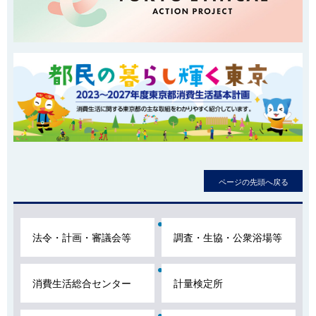
ロ
ページの先頭へ戻る
ー
カ
ル
法令・計画・審議会等
調査・生協・公衆浴場等
ナ
ビ
消費生活総合センター
計量検定所
こ
こ