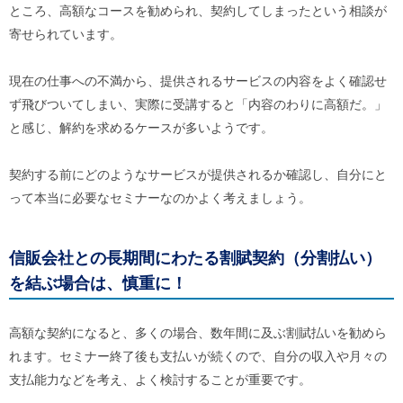
ところ、高額なコースを勧められ、契約してしまったという相談が
ご
利
寄せられています。
用
案
内
現在の仕事への不満から、提供されるサービスの内容をよく確認せ
(
ず飛びついてしまい、実際に受講すると「内容のわりに高額だ。」
i
)
と感じ、解約を求めるケースが多いようです。
へ
契約する前にどのようなサービスが提供されるか確認し、自分にと
って本当に必要なセミナーなのかよく考えましょう。
信販会社との長期間にわたる割賦契約（分割払い）
を結ぶ場合は、慎重に！
高額な契約になると、多くの場合、数年間に及ぶ割賦払いを勧めら
れます。セミナー終了後も支払いが続くので、自分の収入や月々の
支払能力などを考え、よく検討することが重要です。