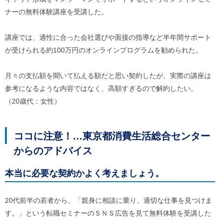
ル
ナ
ナーの無料体験講座を受講した。
ビ
ゲ
講座では、適性に合った会社選びや面接の指導など半年間サポート
ー
シ
が受けられる約100万円のオンラインプログラムを勧められた。
ョ
ン
(
月々の支払額を聞いて払える額だと思い契約したが、実際の講座は
g
)
参考になるような内容ではなく、高額すぎるので解約したい。
へ
（20歳代：女性）
ロ
ー
カ
ル
ココに注意！…東京都消費生活総合センター
ナ
からのアドバイス
ビ
(
l
本当に必要な契約かよく考えましょう。
)
へ
サ
イ
20代前半の若者から、「親身に相談に乗り、適切な仕事を見つけま
ト
す。」という転職セミナーのＳＮＳ広告を見て無料体験を受講した
の