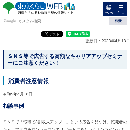
ペ
ペ
ー
ー
Language
ジ
ジ
メニュー
東京くらしweb
の
内
先
を
消費生活に関わる東京
頭
移
こ
グ
で
動
こ
ロ
都の情報サイト
す
す
か
ー
更新日：2023年4月18日
る
ら
バ
た
グ
ル
こ
め
ロ
メ
ＳＮＳ等で広告する高額なキャリアアップセミナ
の
ー
ニ
こ
ーにご注意ください！
リ
バ
ュ
か
ン
ル
ー
ク
ナ
こ
ら
消費者注意情報
本
ビ
こ
本
文
で
ま
(
す
で
文
令和5年4月18日
c
。
で
で
)
す
へ
相談
事
例
す
。
グ
ロ
ー
ＳＮＳで「転職で3割収入アップ！」という広告を見つけ、転職者の
バ
キャリア形成をマンツーマンでサポートするというオンラインセミ