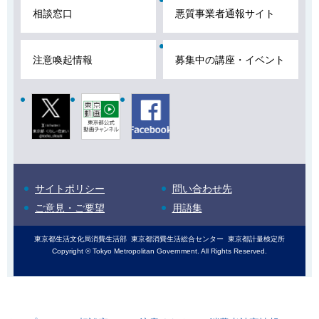
ま
相談窓口
悪質事業者通報サイト
で
で
注意喚起情報
募集中の講座・イベント
す
。
Twitter
東京動画
Facebook
東京都公式
動画チャン
ネル
こ
サイトポリシー
問い合わせ先
こ
ご意見・ご要望
用語集
か
ら
サ
東京都生活文化局消費生活部
東京都消費生活総合センター
東京都計量検定所
サ
Copyright © Tokyo Metropolitan Government. All Rights Reserved.
イ
イ
ト
ト
の
の
ご