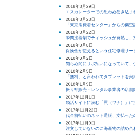
ル
2018年3月29日
ナ
エスカレーターでの思わぬ巻き込ま
ビ
ゲ
2018年3月23日
ー
「東京消費者センター」からの架空
シ
2018年3月22日
ョ
瞬間接着剤でティッシュが発熱し、
ン
(
2018年3月8日
g
保険金が使えるという住宅修理サー
)
2018年3月2日
へ
知らぬ間にリボ払いになっていて、
ロ
ー
2018年2月5日
カ
「無料」と言われてタブレットを契
ル
2018年1月9日
ナ
振り袖販売・レンタル事業者の店舗
ビ
(
2017年12月1日
l
婚活サイトに潜む「罠（ワナ）」に
)
2017年11月22日
へ
代金前払いのネット通販、支払った
サ
イ
2017年11月9日
ト
注文していないのに海産物の詰め合
の