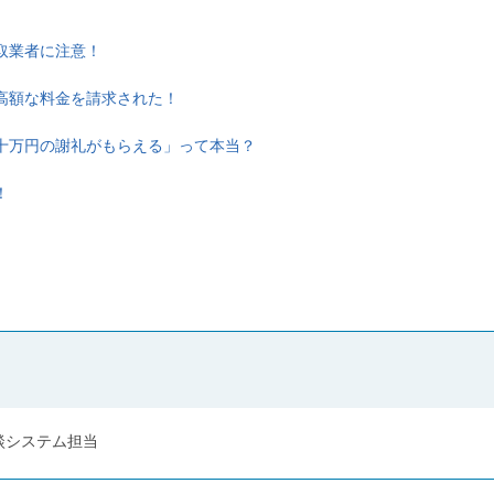
取業者に注意！
高額な料金を請求された！
十万円の謝礼がもらえる」って本当？
！
談システム担当