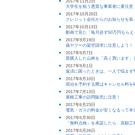
2017年11月2日
ご
大学生を狙う悪質な事業者に要注意
利
2017年10月20日
用
クレジット会社からのお知らせを装
案
内
2017年10月13日
(
動画で見た「毎月必ず50万円もら
i
2017年9月19日
)
偽ヤフーの架空請求に注意しよう！
へ
2017年9月7日
昔購入した山林を「高く買います」
2017年9月1日
返済に困ったときは、一人で悩まず
2017年8月10日
宿泊を予約する際はキャンセル料を
2017年7月13日
屋根工事の訪問販売に注意！
2017年6月23日
電気・ガスの料金が安くなるって本
2017年5月30日
「無料点検」を承諾したら、高額工
2017年5月26日