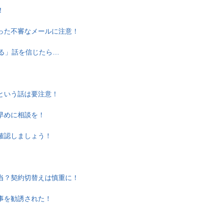
！
った不審なメールに注意！
える」話を信じたら…
という話は要注意！
早めに相談を！
確認しましょう！
当？契約切替えは慎重に！
事を勧誘された！