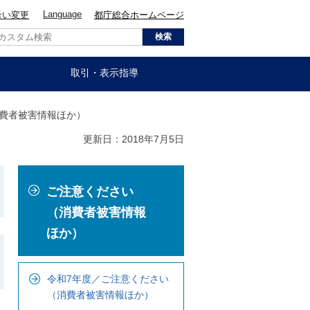
Language
合い変更
都庁総合ホームページ
取引・表示指導
消費者被害情報ほか）
更新日：2018年7月5日
こ
ご注意ください
こ
か
（消費者被害情報
ら
ほか）
ロ
ー
令和7年度／ご注意ください
カ
（消費者被害情報ほか）
ル