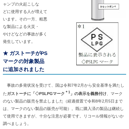
ご
ャンプの火起こしな
利
どに使用する人が増えて
用
います。その一方、粗悪
案
内
な製品による火災・
(
i
やけどなどの事故が多く
)
発生しています。
へ
★
ガストーチがPS
マークの対象製品
に追加されました
事故の多発状況を受けて、国は令和7年2月から安全基準を満たし
＊1
た
ガストーチに「◇PSLPGマーク
」の表示を義務付け
、マーク
のない製品の販売を禁止しました（経過措置で令和8年2月5日まで
は、マークのない製品の販売が可能）。既に購入済の製品は継続し
て使用できますが、十分な注意が必要です。リコール情報がないか
調べましょう。