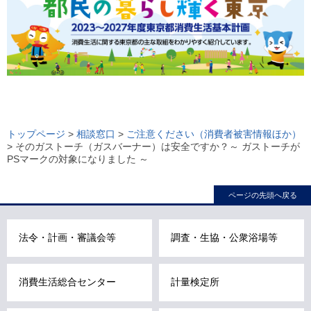
ロ
ー
トップページ
>
相談窓口
>
ご注意ください（消費者被害情報ほか）
> そのガストーチ（ガスバーナー）は安全ですか？～ ガストーチが
カ
PSマークの対象になりました ～
ル
ナ
ページの先頭へ戻る
ビ
こ
法令・計画・審議会等
調査・生協・公衆浴場等
こ
ま
で
消費生活総合センター
計量検定所
で
す