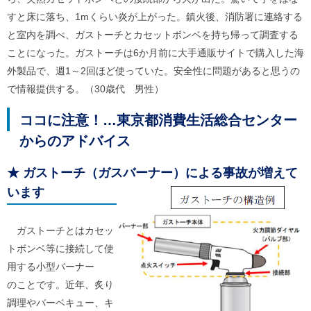
ル
ナ
すと床に落ち、1mくらい炎が上がった。鎮火後、消防署に連絡する
ビ
と室内を調べ、ガストーチとカセットボンベを持ち帰って調査する
ゲ
ことになった。ガストーチは6か月前に大手通販サイトで購入した海
ー
シ
外製品で、週1～2回ほど使っていた。安全性に問題があると思うの
ョ
で情報提供する。（30歳代 男性）
ン
(
g
ココに注意！…東京都消費生活総合センター
)
へ
からのアドバイス
ロ
ー
★
ガストーチ（ガスバーナー）による事故が増えて
カ
ル
います
ナ
ビ
(
ガストーチとはカセッ
l
)
トボンベ等に接続して使
へ
用する小型バーナー
サ
イ
のことです。近年、炙り
ト
調理やバーベキュー、キ
の