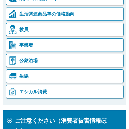
生活関連商品等の価格動向
教員
事業者
公衆浴場
生協
エシカル消費
本
こ
ご注意ください（消費者被害情報ほ
文
こ