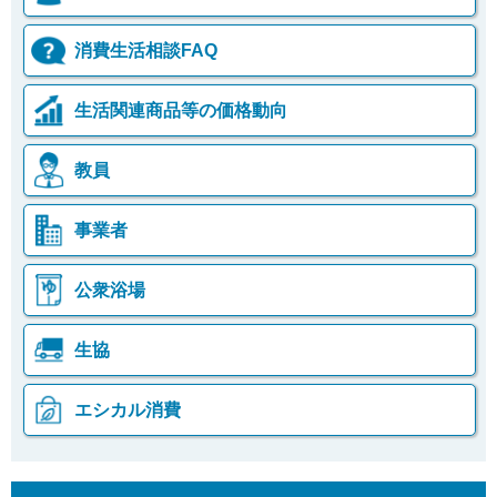
消費生活相談FAQ
生活関連商品等の価格動向
教員
事業者
公衆浴場
生協
エシカル消費
本
こ