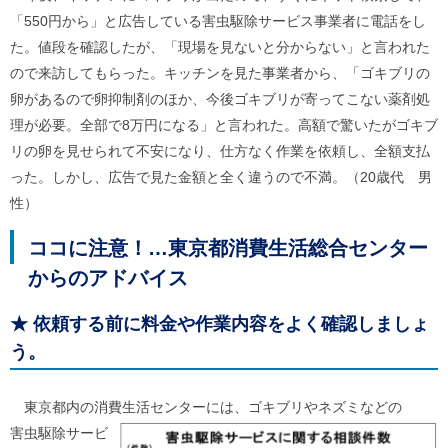
ル
「550円から」と広告している害虫駆除サービス事業者に電話をし
ナ
ビ
た。値段を確認したが、「現場を見ないと分からない」と言われた
ゲ
ので来訪してもらった。キッチンを見た事業者から、「ゴキブリの
ー
シ
卵があるので卵抑制剤のほか、今後ゴキブリが寄ってこない薬剤処
ョ
理が必要。全部で8万円になる」と言われた。高額で驚いたがゴキブ
ン
(
リの卵を見せられて不安になり、仕方なく作業を依頼し、全額支払
g
った。しかし、広告で見た金額と全く違うので不満。（20歳代 男
)
へ
性）
ロ
ー
ココに注意！…東京都消費生活総合センター
カ
ル
からのアドバイス
ナ
ビ
(
★
依頼する前に料金や作業内容をよく確認しましょ
l
う。
)
へ
サ
イ
東京都内の消費生活センターには、ゴキブリやネズミなどの
ト
害虫駆除サービ
の