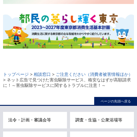
ロ
ー
トップページ
>
相談窓口
>
ご注意ください（消費者被害情報ほか）
> ネット広告で見つけた害虫駆除サービス、格安なはずが高額請求
カ
に！～害虫駆除サービスに関するトラブルに注意！～
ル
ナ
ページの先頭へ戻る
ビ
こ
法令・計画・審議会等
調査・生協・公衆浴場等
こ
ま
で