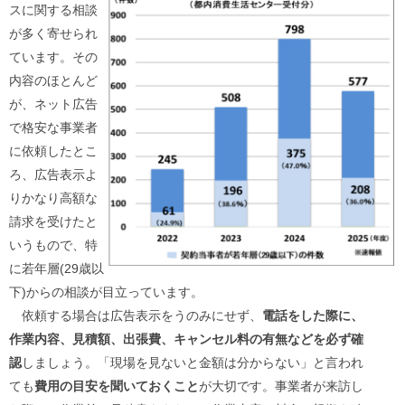
スに関する相談
ご
利
が多く寄せられ
用
ています。その
案
内
内容のほとんど
(
が、ネット広告
i
)
で格安な事業者
へ
に依頼したとこ
ろ、広告表示よ
りかなり高額な
請求を受けたと
いうもので、特
に若年層(29歳以
下)からの相談が目立っています。
依頼する場合は広告表示をうのみにせず、
電話をした際に、
作業内容、見積額、出張費、キャンセル料の有無などを必ず確
認
しましょう。「現場を見ないと金額は分からない」と言われ
ても
費用の目安を聞いておくこと
が大切です。事業者が来訪し