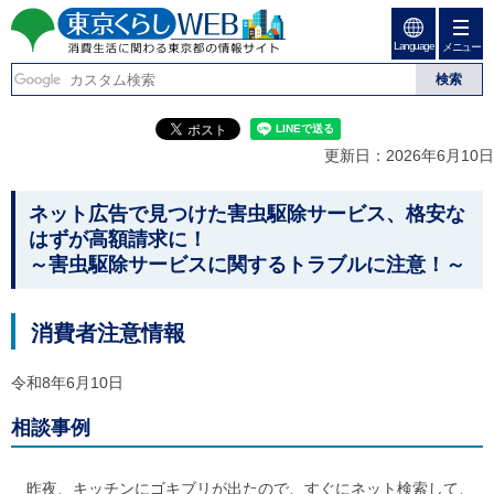
ペ
ペ
ー
ー
Language
ジ
ジ
メニュー
東京くらしweb
の
内
先
を
消費生活に関わる東京
頭
移
こ
グ
で
動
こ
ロ
都の情報サイト
す
す
か
ー
更新日：2026年6月10日
る
ら
バ
た
グ
ル
こ
め
ロ
メ
ネット広告で見つけた害虫駆除サービス、格安な
の
ー
ニ
こ
はずが高額請求に！
リ
バ
ュ
か
～
害虫駆除サービスに関するトラブルに注意！
～
ン
ル
ー
ク
ナ
こ
ら
本
ビ
こ
本
文
で
ま
消費者注意情報
(
す
で
文
c
。
で
で
)
令和8年6月10日
す
へ
す
。
グ
相談事例
ロ
ー
バ
昨夜、キッチンにゴキブリが出たので、すぐにネット検索して、