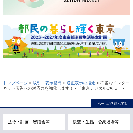
ロ
ー
トップページ
>
取引・表示指導
>
適正表示の推進
> 不当なインター
ネット広告への対応力を強化します！ - 「東京デジタルCATS」 -
カ
ル
ページの先頭へ戻る
ナ
ビ
こ
法令・計画・審議会等
調査・生協・公衆浴場等
こ