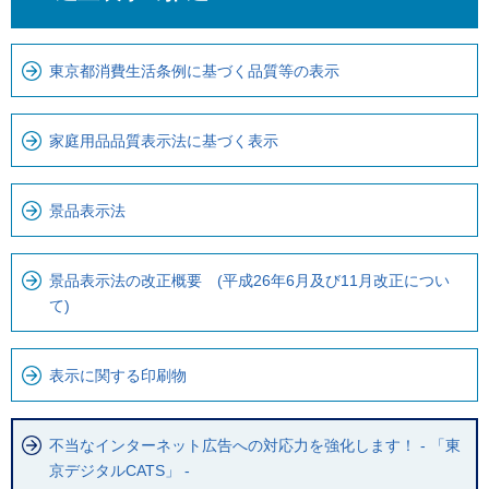
こ
か
こ
ら
東京都消費生活条例に基づく品質等の表示
ま
ロ
で
ー
で
カ
家庭用品品質表示法に基づく表示
す
ル
。
ナ
景品表示法
ビ
で
す
景品表示法の改正概要 (平成26年6月及び11月改正につい
て)
表示に関する印刷物
不当なインターネット広告への対応力を強化します！ - 「東
京デジタルCATS」 -