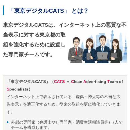
「東京デジタルCATS」 とは？
東京デジタルCATSは、インターネット上の悪質な不
当表示に対
する東京都の取
組を強化するために設置し
た専門家チームです。
「東京デジタルCATS」（
CATS
＝
C
lean
A
dvertising
T
eam of
S
pecialists）
インターネット上で表示されている「虚偽・誇大等の不当な広
告表示」を適正化するため、従来の取組を更に強化していきま
す。
外部の専門家（弁護士やIT専門家・消費生活相談員等）7人で
チームを構成します。