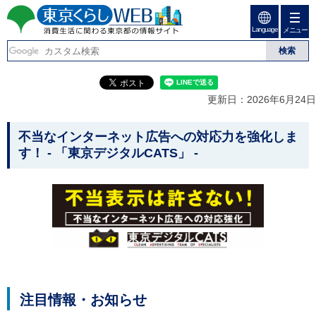
ペ
ペ
ー
ー
Language
ジ
ジ
メニュー
東京くらしweb
の
内
先
を
消費生活に関わる東京
頭
移
こ
グ
で
動
こ
ロ
都の情報サイト
す
す
か
ー
更新日：2026年6月24日
る
ら
バ
た
グ
ル
こ
め
ロ
メ
不当なインターネット広告への対応力を強化しま
の
ー
ニ
こ
す！ - 「東京デジタルCATS」 -
リ
バ
ュ
か
ン
ル
ー
ク
ナ
こ
ら
本
ビ
こ
本
文
で
ま
(
す
で
文
c
。
で
で
)
す
へ
す
。
グ
ロ
ー
注目情報・お知らせ
バ