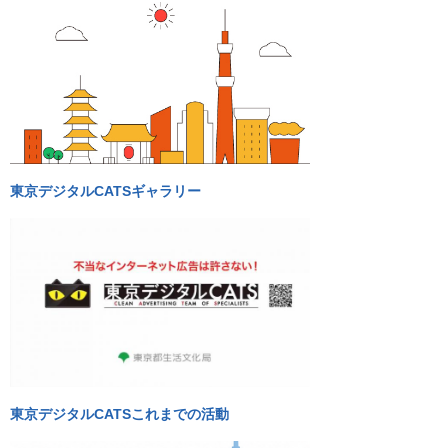
ご
利
用
案
内
(
i
)
へ
東京デジタルCATSギャラリー
東京デジタルCATSこれまでの活動