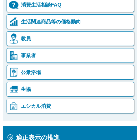
消費生活相談FAQ
生活関連商品等の価格動向
教員
事業者
公衆浴場
生協
エシカル消費
本
こ
適正表示の推進
文
こ