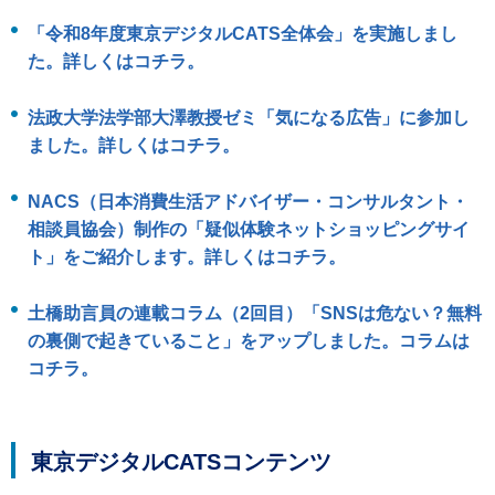
ル
ナ
「令和8年度東京デジタルCATS全体会」を実施しまし
ビ
た。詳しくはコチラ。
ゲ
ー
シ
法政大学法学部大澤教授ゼミ「気になる広告」に参加し
ョ
ン
ました。詳しくはコチラ。
(
g
)
NACS（日本消費生活アドバイザー・コンサルタント・
へ
相談員協会）制作の「疑似体験ネットショッピングサイ
ロ
ト」をご紹介します。詳しくはコチラ。
ー
カ
ル
土橋助言員の連載コラム（2回目）「SNSは危ない？無料
ナ
ビ
の裏側で起きていること」をアップしました。コラムは
(
コチラ。
l
)
へ
サ
イ
東京デジタルCATSコンテンツ
ト
の