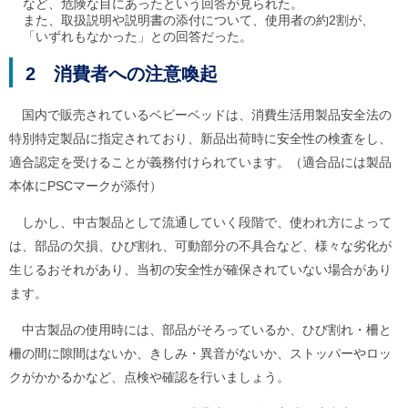
など、危険な目にあったという回答が見られた。
ご
また、取扱説明や説明書の添付について、使用者の約2割が、
利
「いずれもなかった」との回答だった。
用
案
2 消費者への注意喚起
内
(
i
国内で販売されているベビーベッドは、消費生活用製品安全法の
)
へ
特別特定製品に指定されており、新品出荷時に安全性の検査をし、
適合認定を受けることが義務付けられています。（適合品には製品
本体にPSCマークが添付）
しかし、中古製品として流通していく段階で、使われ方によって
は、部品の欠損、ひび割れ、可動部分の不具合など、様々な劣化が
生じるおそれがあり、当初の安全性が確保されていない場合があり
ます。
中古製品の使用時には、部品がそろっているか、ひび割れ・柵と
柵の間に隙間はないか、きしみ・異音がないか、ストッパーやロッ
クがかかるかなど、点検や確認を行いましょう。