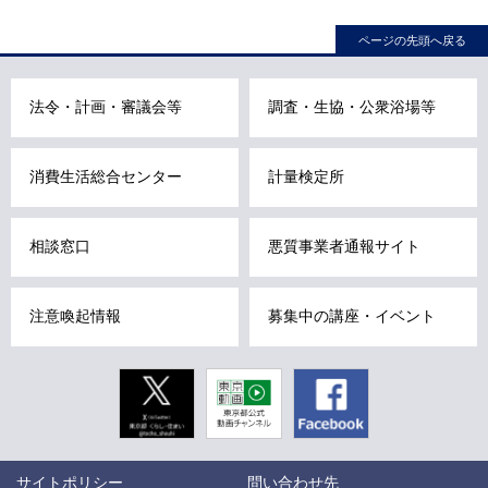
ル
ページの先頭へ戻る
ナ
ビ
こ
法令・計画・審議会等
調査・生協・公衆浴場等
こ
ま
消費生活総合センター
計量検定所
で
で
す
相談窓口
悪質事業者通報サイト
。
注意喚起情報
募集中の講座・イベント
Twitter
東京動画
Facebook
東京都公式
動画チャン
ネル
こ
サイトポリシー
問い合わせ先