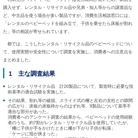
ル
ナ
購入せず、レンタル・リサイクル品や兄弟・知人等からの譲渡品な
ビ
ど、中古品を使う場合が多い製品ですが、消費生活相談窓口には、
ゲ
「レンタルのベビーベッドを組み立て、子供を乗せたら床板が割れ
ー
シ
た」等の相談が寄せられています。
ョ
ン
都では、こうしたレンタル・リサイクル品のベビーベッドについ
(
g
て、使用実態や安全性について調査を実施し、消費者への注意点を
)
まとめました。
へ
ロ
ー
1 主な調査結果
カ
ル
レンタル・リサイクル品 計20製品について、製造時に必要な技
ナ
術基準の適合試験を実施した。
ビ
(
その結果、割れ等の破損、スライド式の柵と左右の支柱との隙間
l
の広がり、床板の床板枠からのはずれ等、9製品について基準不
)
適合な部分があった。
へ
消費者へのアンケート調査の結果から、ベビーベッドの使用経験
サ
者のうち、約7割がレンタル・リサイクル品を使用していたが、
イ
「柵に子供が手をかけたときに柵が下がり子供が転落」
ト
「ケージに指が挟まった」
の