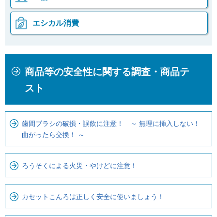
エシカル消費
本
こ
商品等の安全性に関する調査・商品テ
文
こ
こ
か
スト
こ
ら
ま
ロ
で
ー
歯間ブラシの破損・誤飲に注意！ ～ 無理に挿入しない！
曲がったら交換！ ～
で
カ
す
ル
。
ナ
ろうそくによる火災・やけどに注意！
ビ
で
カセットこんろは正しく安全に使いましょう！
す