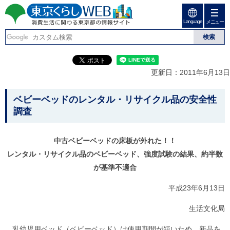
ペ
ペ
ー
ー
Language
ジ
ジ
メニュー
東京くらしweb
の
内
先
を
消費生活に関わる東京
頭
移
こ
グ
で
動
こ
ロ
都の情報サイト
す
す
か
ー
更新日：2011年6月13日
る
ら
バ
た
グ
ル
こ
め
ロ
メ
ベビーベッドのレンタル・リサイクル品の安全性
の
ー
ニ
こ
調査
リ
バ
ュ
か
ン
ル
ー
ク
ナ
こ
ら
中古ベビーベッドの床板が外れた！！
本
ビ
こ
本
文
で
ま
レンタル・リサイクル品のベビーベッド、強度試験の結果、約半数
(
す
で
文
が基準不適合
c
。
で
で
)
す
へ
平成23年6月13日
す
。
グ
ロ
生活文化局
ー
バ
乳幼児用ベッド（ベビーベッド）は使用期間が短いため、新品を