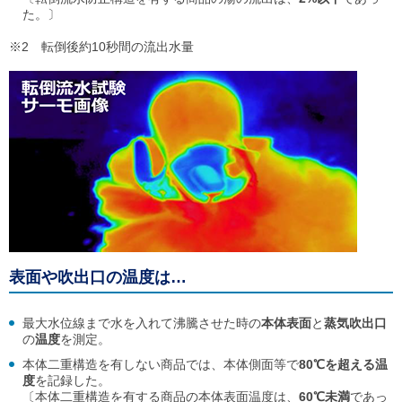
ご
た。〕
利
用
※2 転倒後約10秒間の流出水量
案
内
(
i
)
へ
表面や吹出口の温度は…
最大水位線まで水を入れて沸騰させた時の
本体表面
と
蒸気吹出口
の
温度
を測定。
本体二重構造を有しない商品では、本体側面等で
80℃を超える温
度
を記録した。
〔本体二重構造を有する商品の本体表面温度は、
60℃未満
であっ