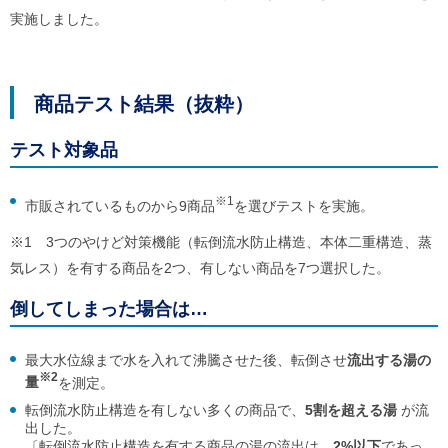
ル
実施しました。
ナ
ビ
ゲ
ー
シ
商品テスト結果（抜粋）
ョ
ン
(
テスト対象品
g
)
へ
※1
市販されているものから9商品
を選びテストを実施。
ロ
ー
※1 3つのやけど対策機能（転倒流水防止構造、本体二重構造、蒸
カ
気レス）を有する商品を2つ、有しない商品を7つ選択した。
ル
ナ
ビ
倒してしまった場合は…
(
l
)
最大水位線まで水を入れて沸騰させた後、転倒させ
流出する湯の
へ
※2
量
を測定。
サ
イ
転倒流水防止構造を有しない多くの商品で、
5割を超える湯
が流
ト
出した。
の
〔転倒流水防止構造を有する商品の湯の流出は、
2%以下
であっ