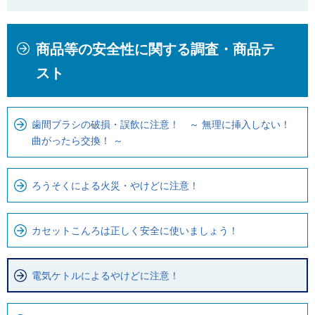
本
こ
商品等の安全性に関する調査・商品テ
文
こ
こ
か
スト
こ
ら
ま
ロ
で
ー
歯間ブラシの破損・誤飲に注意！ ～ 無理に挿入しない！
曲がったら交換！ ～
で
カ
す
ル
。
ナ
ろうそくによる火災・やけどに注意！
ビ
で
カセットこんろは正しく安全に使いましょう！
す
電気ケトルによるやけどに注意！