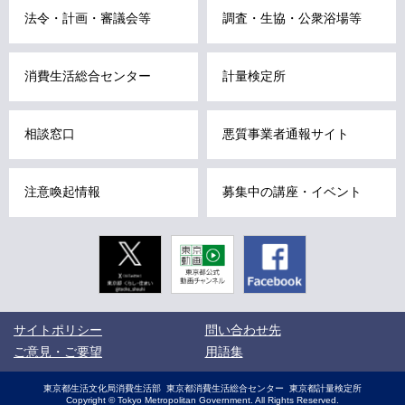
こ
法令・計画・審議会等
調査・生協・公衆浴場等
こ
ま
消費生活総合センター
計量検定所
で
で
す
相談窓口
悪質事業者通報サイト
。
注意喚起情報
募集中の講座・イベント
Twitter
東京動画
Facebook
東京都公式
動画チャン
ネル
こ
サイトポリシー
問い合わせ先
こ
か
ご意見・ご要望
用語集
ら
サ
サ
東京都生活文化局消費生活部
東京都消費生活総合センター
東京都計量検定所
イ
イ
Copyright © Tokyo Metropolitan Government. All Rights Reserved.