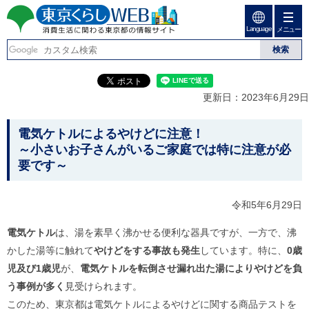
ペ
ペ
ー
ー
Language
ジ
ジ
メニュー
東京くらしweb
の
内
先
を
消費生活に関わる東京
頭
移
こ
グ
で
動
こ
ロ
都の情報サイト
す
す
か
ー
更新日：2023年6月29日
る
ら
バ
た
グ
ル
こ
め
ロ
メ
電気ケトルによるやけどに注意！
の
ー
ニ
こ
～小さいお子さんがいるご家庭では特に注意が必
リ
バ
ュ
か
要です～
ン
ル
ー
ク
ナ
こ
ら
本
ビ
こ
本
文
令和5年6月29日
で
ま
(
す
で
文
c
。
で
電気ケトル
は、湯を素早く沸かせる便利な器具ですが、一方で、沸
で
)
す
へ
かした湯等に触れて
やけどをする事故も発生
しています。特に、
0歳
す
。
グ
児及び1歳児
が、
電気ケトルを転倒させ漏れ出た湯によりやけどを負
ロ
う事例が多く
見受けられます。
ー
バ
このため、東京都は電気ケトルによるやけどに関する商品テストを