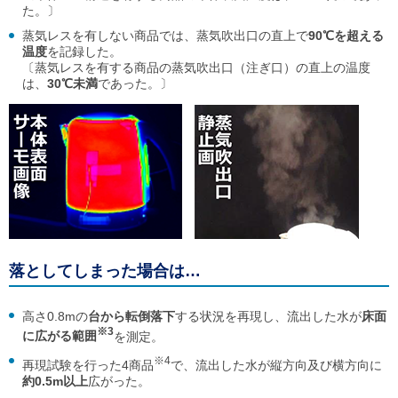
た。〕
蒸気レスを有しない商品では、蒸気吹出口の直上で
90℃を超える
温度
を記録した。
〔蒸気レスを有する商品の蒸気吹出口（注ぎ口）の直上の温度
は、
30℃未満
であった。〕
落としてしまった場合は…
高さ0.8mの
台から転倒落下
する状況を再現し、流出した水が
床面
※3
に広がる範囲
を測定。
※4
再現試験を行った4商品
で、流出した水が縦方向及び横方向に
約0.5m以上
広がった。