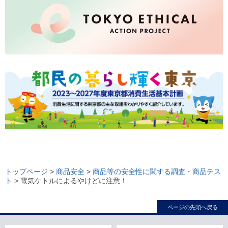
ロ
ー
トップページ
>
商品安全
>
商品等の安全性に関する調査・商品テス
ト
> 電気ケトルによるやけどに注意！
カ
ル
ページの先頭へ戻る
ナ
ビ