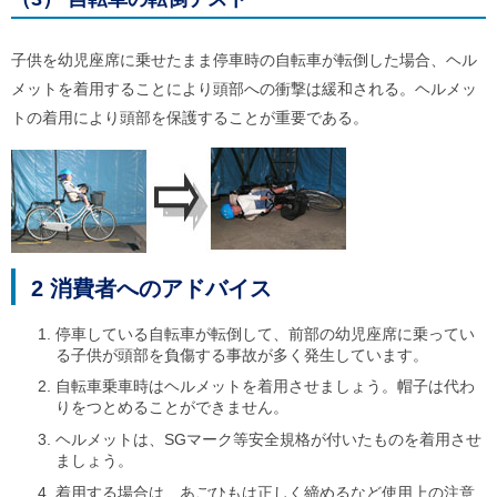
ご
利
用
子供を幼児座席に乗せたまま停車時の自転車が転倒した場合、ヘル
案
メットを着用することにより頭部への衝撃は緩和される。ヘルメッ
内
(
トの着用により頭部を保護することが重要である。
i
)
へ
2 消費者へのアドバイス
停車している自転車が転倒して、前部の幼児座席に乗ってい
る子供が頭部を負傷する事故が多く発生しています。
自転車乗車時はヘルメットを着用させましょう。帽子は代わ
りをつとめることができません。
ヘルメットは、SGマーク等安全規格が付いたものを着用させ
ましょう。
着用する場合は、あごひもは正しく締めるなど使用上の注意