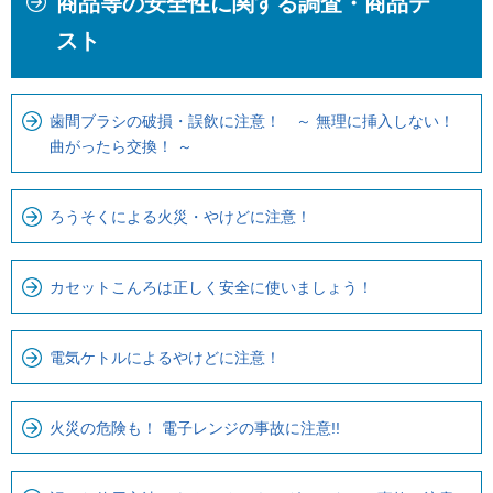
商品等の安全性に関する調査・商品テ
文
こ
こ
か
スト
こ
ら
ま
ロ
で
ー
歯間ブラシの破損・誤飲に注意！ ～ 無理に挿入しない！
曲がったら交換！ ～
で
カ
す
ル
。
ナ
ろうそくによる火災・やけどに注意！
ビ
で
カセットこんろは正しく安全に使いましょう！
す
電気ケトルによるやけどに注意！
火災の危険も！ 電子レンジの事故に注意!!