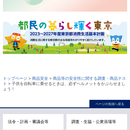
ロ
ー
トップページ
>
商品安全
>
商品等の安全性に関する調査・商品テス
ト
> 子供を自転車に乗せるときは、必ずヘルメットをかぶらせまし
カ
ょう！
ル
ナ
ページの先頭へ戻る
ビ
こ
法令・計画・審議会等
調査・生協・公衆浴場等
こ
ま