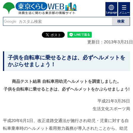
ペ
ペ
ー
ー
Language
ジ
ジ
メニュー
東京くらしweb
の
内
先
を
消費生活に関わる東京
頭
移
こ
グ
で
動
こ
ロ
都の情報サイト
す
す
か
ー
更新日：2013年3月21日
る
ら
バ
た
グ
ル
こ
め
ロ
メ
子供を自転車に乗せるときは、必ずヘルメットを
の
ー
ニ
こ
かぶらせましょう！
リ
バ
ュ
か
ン
ル
ー
ク
ナ
こ
ら
商品テスト結果 自転車用幼児ヘルメットを調査しました。
本
ビ
こ
本
文
で
ま
子供を自転車に乗せるときは、必ずヘルメットをかぶらせましょう!
(
す
で
文
c
。
で
平成21年3月26日
で
)
す
へ
生活文化スポーツ局
す
。
グ
ロ
平成20年6月1日、改正道路交通法が施行され幼児・児童に対する自
ー
転車乗車時のヘルメット着用努力義務が導入されたことから、幼児
バ