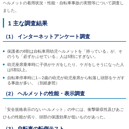
ル
ヘルメットの着用状況・性能・自転車事故の実態等について調査し
ナ
ました。
ビ
ゲ
ー
1 主な調査結果
シ
ョ
（1） インターネットアンケート調査
ン
(
g
保護者の8割は自転車用幼児ヘルメットを「持っている」が、そ
)
のうち「必ずかぶせている」人は5割にすぎない。
へ
ロ
幼児座席乗車時に子供がケガをしたり、ケガをしそうになった人
ー
は5割以上。
カ
ル
自転車停車時に1～2歳の幼児が幼児座席から転落し頭部をケガす
ナ
る事故が多い。（別紙参照）
ビ
(
（2） ヘルメットの性能・表示調査
l
)
へ
「安全規格表示のないヘルメット」の中には、衝撃吸収性及びあご
サ
ひもの性能が劣り、頭部の保護効果が低いものがあった。
イ
ト
の
（3） 自転車の転倒テスト