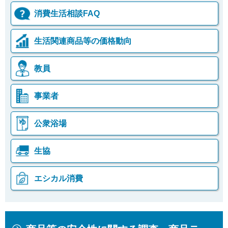
消費生活相談FAQ
生活関連商品等の価格動向
教員
事業者
公衆浴場
生協
エシカル消費
本
こ