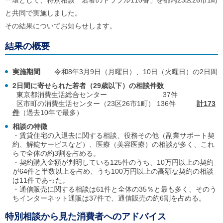
一環として、特別相談「若者のトラブル110番」を都内23区26市1町
ル
ナ
と共同で実施しました。
ビ
その結果についてお知らせします。
ゲ
ー
結果の概要
シ
ョ
ン
実施期間
令和8年3月9日（月曜日）、10日（火曜日）の2日間
(
g
2日間に寄せられた若者（29歳以下）の相談件数
)
東京都消費生活総合センター 37件
へ
区市町の消費生活センター（23区26市1町） 136件
計173
ロ
件
（過去10年で最多）
ー
カ
相談の特徴
ル
・賃貸住宅の入退去に関する相談、役務その他（副業サポート契
ナ
約、解錠サービスなど）、医療（美容医療）の相談が多く、これ
ビ
らで全体の約3割を占める。
(
・契約購入金額が判明している125件のうち、10万円以上の契約
l
が64件と半数以上を占め、うち100万円以上の高額な契約の相談
)
は11件であった。
へ
・通信販売に関する相談は61件と全体の35％と最も多く、そのう
サ
ちインターネット通販は37件で、通信販売の約6割を占める。
イ
ト
特別相談から見た消費者へのアドバイス
の