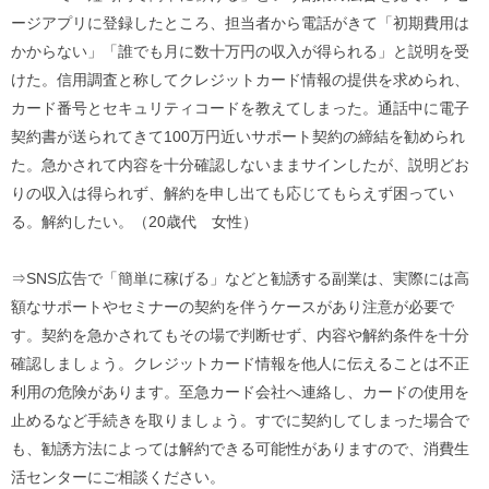
ージアプリに登録したところ、担当者から電話がきて「初期費用は
かからない」「誰でも月に数十万円の収入が得られる」と説明を受
けた。信用調査と称してクレジットカード情報の提供を求められ、
カード番号とセキュリティコードを教えてしまった。通話中に電子
契約書が送られてきて100万円近いサポート契約の締結を勧められ
た。急かされて内容を十分確認しないままサインしたが、説明どお
りの収入は得られず、解約を申し出ても応じてもらえず困ってい
る。解約したい。（20歳代 女性）
⇒SNS広告で「簡単に稼げる」などと勧誘する副業は、実際には高
額なサポートやセミナーの契約を伴うケースがあり注意が必要で
す。契約を急かされてもその場で判断せず、内容や解約条件を十分
確認しましょう。クレジットカード情報を他人に伝えることは不正
利用の危険があります。至急カード会社へ連絡し、カードの使用を
止めるなど手続きを取りましょう。すでに契約してしまった場合で
も、勧誘方法によっては解約できる可能性がありますので、消費生
活センターにご相談ください。