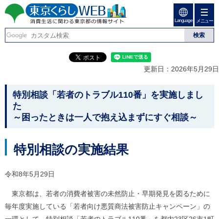
ペ
ペ
ー
ー
Language
ジ
ジ
メニュー
東京くらしweb
の
内
先
を
消費生活に関わる東京
頭
移
こ
グ
で
動
こ
ロ
都の情報サイト
す
す
か
ー
更新日：2026年5月29日
る
ら
バ
た
グ
ル
こ
め
ロ
メ
特別相談「若者のトラブル110番」を実施しまし
の
ー
ニ
こ
た
リ
バ
ュ
か
～困ったときは一人で抱え込まずにすぐ相談～
ン
ル
ー
ク
ナ
こ
ら
本
ビ
こ
本
文
で
ま
特別相談の実施結果
(
す
で
文
c
。
で
で
)
す
令和8年5月29日
へ
す
。
グ
東京都は、若者の消費者被害の未然防止・早期発見を図るために
ロ
ー
毎年度実施している「若者向け悪質商法被害防止キャンペーン」の
バ