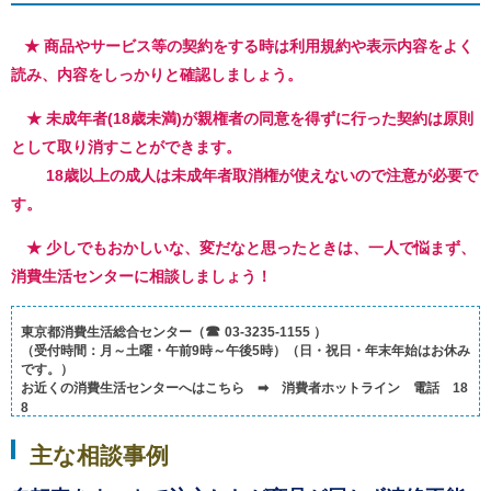
ご
利
★ 商品やサービス等の契約をする時は利用規約や表示内容をよく
用
案
読み、内容をしっかりと確認しましょう。
内
(
★ 未成年者(18歳未満)が親権者の同意を得ずに行った契約は原則
i
として取り消すことができます。
)
へ
18歳以上の成人は未成年者取消権が使えないので注意が必要で
す。
★ 少しでもおかしいな、変だなと思ったときは、一人で悩まず、
消費生活センターに相談しましょう！
☎
東京都消費生活総合センター（
03-3235-1155 ）
（受付時間：月～土曜・午前9時～午後5時）（日・祝日・年末年始はお休み
です。）
お近くの消費生活センターへはこちら ➡ 消費者ホットライン 電話 18
8
主な相談事例