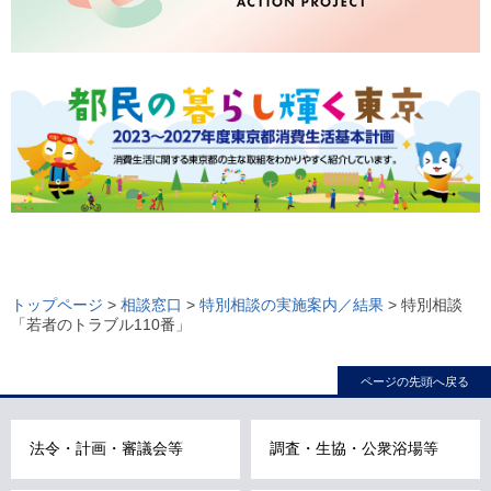
ロ
ー
トップページ
>
相談窓口
>
特別相談の実施案内／結果
> 特別相談
「若者のトラブル110番」
カ
ル
ページの先頭へ戻る
ナ
ビ
こ
法令・計画・審議会等
調査・生協・公衆浴場等
こ