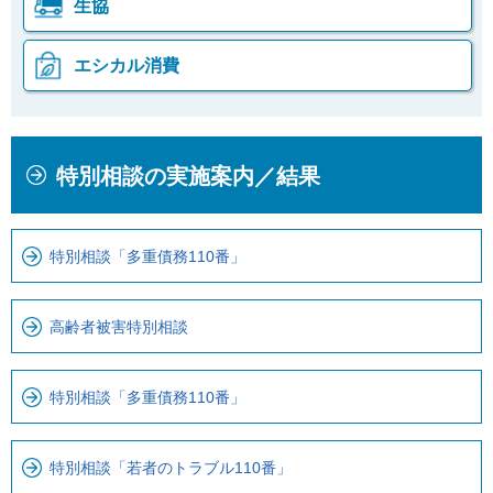
生協
エシカル消費
本
こ
特別相談の実施案内／結果
文
こ
こ
か
こ
ら
特別相談「多重債務110番」
ま
ロ
で
ー
で
カ
高齢者被害特別相談
す
ル
。
ナ
特別相談「多重債務110番」
ビ
で
す
特別相談「若者のトラブル110番」