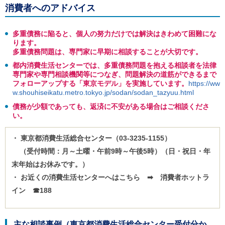
ご
消費者へのアドバイス
利
用
多重債務に陥ると、個人の努力だけでは解決はきわめて困難にな
案
ります。
内
(
多重債務問題は、専門家に早期に相談することが大切です。
i
都内消費生活センターでは、多重債務問題を抱える相談者を法律
)
専門家や専門相談機関等につなぎ、問題解決の道筋ができるまで
へ
フォローアップする「東京モデル」を実施しています。
https://ww
w.shouhiseikatu.metro.tokyo.jp/sodan/sodan_tazyuu.html
債務が少額であっても、返済に不安がある場合はご相談くださ
い。
・ 東京都消費生活総合センター（03-3235-1155）
（受付時間：月～土曜・午前9時～午後5時）（日・祝日・年
末年始はお休みです。）
・ お近くの消費生活センターへはこちら ➡ 消費者ホットラ
イン ☎188
主な相談事例（東京都消費生活総合センター受付分か