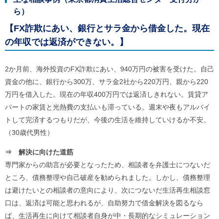
ら）
【FX詐欺にあい、銀行とサラ金から借金した。現在
の年収では返済ができない。】
2か月前、海外投資のFX詐欺にあい、940万円の被害を受けた。自己
資金の他に、銀行から300万、サラ金2社から220万円、親から220
万円を借入した。現在の年収400万円では返済しきれない。賃貸ア
パートの家賃と光熱費の支払いも滞っている。週末や夜もアルバイ
トして完済するつもりだが、今後の生活を維持していけるか不安。
（30歳代男性）
⇒ 解決に向けた道筋
専門家からの助言が必要となったため、相談者を弁護士につないだ
ところ、債務整理や自己破産を勧められました。しかし、債務整理
は避けたいとの相談者の意向により、次につないだ生活再生相談窓
口は、返済は可能と思われるが、自助努力で借金解決を図るなら
ば、生活再生に向けて相談者自身が中・長期的なシミュレーション