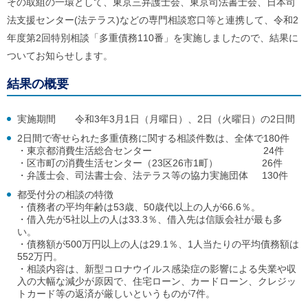
その取組の一環として、東京三弁護士会、東京司法書士会、日本司
ル
ナ
法支援センター(法テラス)などの専門相談窓口等と連携して、令和2
ビ
年度第2回特別相談「多重債務110番」を実施しましたので、結果に
ゲ
ー
ついてお知らせします。
シ
ョ
結果の概要
ン
(
g
実施期間 令和3年3月1日（月曜日）、2日（火曜日）の2日間
)
へ
2日間で寄せられた多重債務に関する相談件数は、全体で180件
ロ
・東京都消費生活総合センター 24件
ー
・区市町の消費生活センター（23区26市1町） 26件
カ
・弁護士会、司法書士会、法テラス等の協力実施団体 130件
ル
都受付分の相談の特徴
ナ
・債務者の平均年齢は53歳、50歳代以上の人が66.6％。
ビ
・借入先が5社以上の人は33.3％、借入先は信販会社が最も多
(
い。
l
)
・債務額が500万円以上の人は29.1％、1人当たりの平均債務額は
へ
552万円。
サ
・相談内容は、新型コロナウイルス感染症の影響による失業や収
イ
入の大幅な減少が原因で、住宅ローン、カードローン、クレジッ
ト
トカード等の返済が厳しいというものが7件。
の