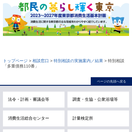
ロ
ー
トップページ
>
相談窓口
>
特別相談の実施案内／結果
> 特別相談
「多重債務110番」
カ
ル
ページの先頭へ戻る
ナ
ビ
こ
法令・計画・審議会等
調査・生協・公衆浴場等
こ
ま
消費生活総合センター
計量検定所
で
で