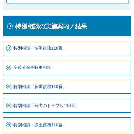
本
こ
特別相談の実施案内／結果
文
こ
こ
か
こ
ら
特別相談「多重債務110番」
ま
ロ
で
ー
で
カ
高齢者被害特別相談
す
ル
。
ナ
特別相談「多重債務110番」
ビ
で
す
特別相談「若者のトラブル110番」
特別相談「多重債務110番」