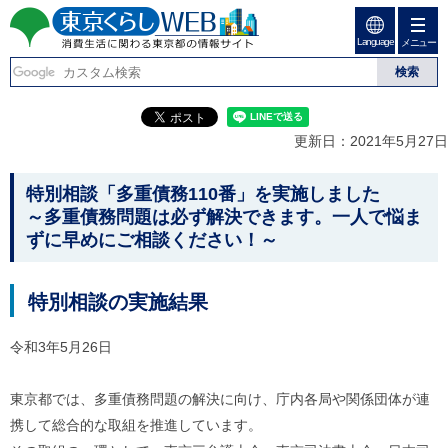
ペ
ペ
ー
ー
Language
ジ
ジ
メニュー
東京くらしweb
の
内
先
を
消費生活に関わる東京
頭
移
こ
グ
で
動
こ
ロ
都の情報サイト
す
す
か
ー
更新日：2021年5月27日
る
ら
バ
た
グ
ル
こ
め
ロ
メ
特別相談「多重債務110番」を実施しました
の
ー
ニ
こ
～多重債務問題は必ず解決できます。一人で悩ま
リ
バ
ュ
か
ずに早めにご相談ください！～
ン
ル
ー
ク
ナ
こ
ら
本
ビ
こ
本
文
で
ま
特別相談の実施結果
(
す
で
文
c
。
で
で
)
令和3年5月26日
す
へ
す
。
グ
ロ
東京都では、多重債務問題の解決に向け、庁内各局や関係団体が連
ー
携して総合的な取組を推進しています。
バ