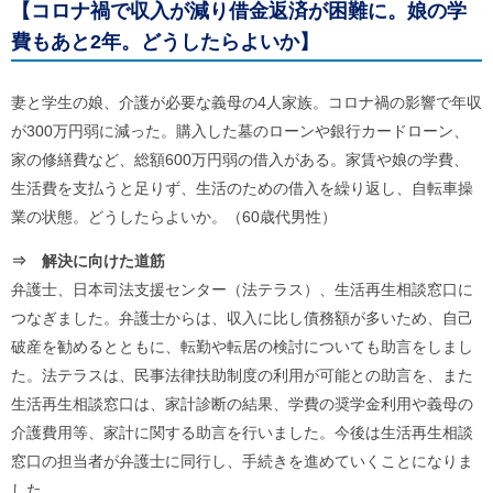
【コロナ禍で収入が減り借金返済が困難に。娘の学
費もあと2年。どうしたらよいか】
妻と学生の娘、介護が必要な義母の4人家族。コロナ禍の影響で年収
が300万円弱に減った。購入した墓のローンや銀行カードローン、
家の修繕費など、総額600万円弱の借入がある。家賃や娘の学費、
生活費を支払うと足りず、生活のための借入を繰り返し、自転車操
業の状態。どうしたらよいか。（60歳代男性）
⇒ 解決に向けた道筋
弁護士、日本司法支援センター（法テラス）、生活再生相談窓口に
つなぎました。弁護士からは、収入に比し債務額が多いため、自己
破産を勧めるとともに、転勤や転居の検討についても助言をしまし
た。法テラスは、民事法律扶助制度の利用が可能との助言を、また
生活再生相談窓口は、家計診断の結果、学費の奨学金利用や義母の
介護費用等、家計に関する助言を行いました。今後は生活再生相談
窓口の担当者が弁護士に同行し、手続きを進めていくことになりま
した。