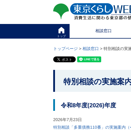
ペ
ペ
東京くらしweb
ー
ー
ジ
ジ
消費生活に関わる東京
の
内
先
を
サイト
こ
頭
移
相談窓口
こ
で
動
か
トップ
す
す
グ
ら
る
ロ
グ
トップページ
>
相談窓口
> 特別相談の実
た
ー
ロ
め
バ
ー
の
ル
バ
リ
メ
ル
ン
ニ
ナ
こ
ク
ュ
ビ
特別相談の実施案
こ
本
ー
で
文
こ
か
す
(
こ
。
c
ら
ま
)
で
本
令和8年度(2026)年度
へ
で
グ
文
す
ロ
で
2026年7月23日
。
ー
す
バ
特別相談「多重債務110番」の実施案内（