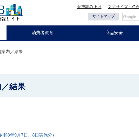
音声読み上げ
文字サイズ・色
都の情報
サイトマップ
消費者教育
商品安全
施案内／結果
内／結果
令和8年9月7日、8日実施分）