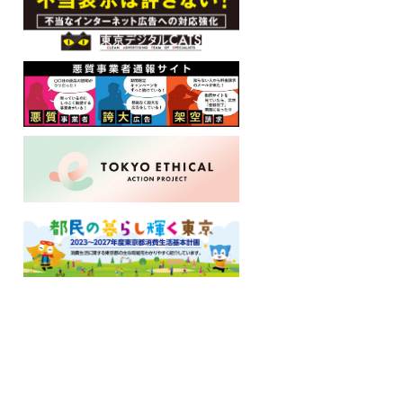
ロ
ー
カ
ル