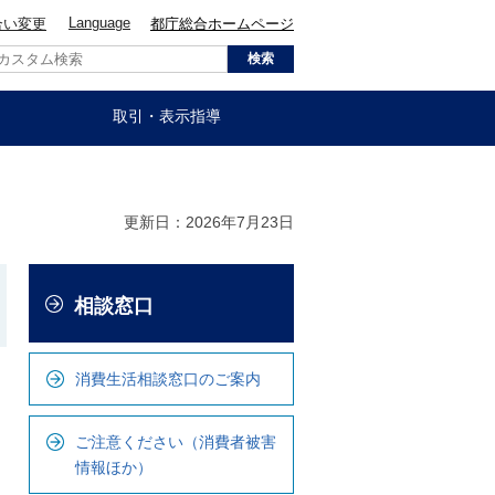
Language
合い変更
都庁総合ホームページ
取引・表示指導
更新日：2026年7月23日
こ
相談窓口
こ
か
ら
消費生活相談窓口のご案内
ロ
ー
ご注意ください（消費者被害
カ
情報ほか）
ル