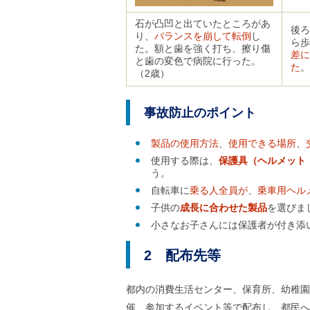
石が凸凹と出ていたところがあ
後ろ
り、
バランスを崩して転倒
し
ら歩
た。額と歯を強く打ち、擦り傷
差に
と歯の変色で病院に行った。
た
。
（2歳）
事故防止のポイント
製品の使用方法
、
使用できる場所
、
使用する際は、
保護具（ヘルメット
う。
自転車に
乗る人全員が
、
乗車用ヘル
子供の
成長に合わせた製品
を選びま
小さなお子さんには保護者が付き添
2 配布先等
都内の消費生活センター、保育所、幼稚園
催、参加するイベント等で配布し、都民へ