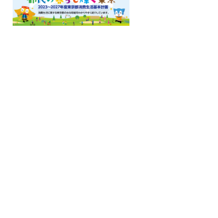
ロ
ー
カ
ル
る
ナ
ビ
こ
こ
ま
で
で
す
。