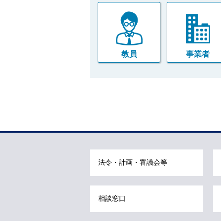
教員
事業者
本
文
こ
こ
ま
法令・計画・審議会等
で
で
す
相談窓口
。