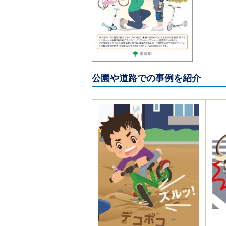
ご
利
用
案
内
(
i
)
へ
公園や道路での事例を紹介