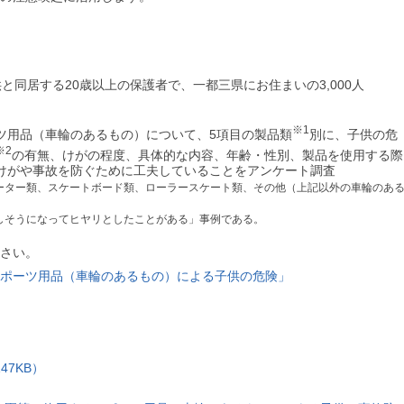
と同居する20歳以上の保護者で、一都三県にお住まいの3,000人
※1
ツ用品（車輪のあるもの）について、5項目の製品類
別に、子供の危
※2
の有無、けがの程度、具体的な内容、年齢・性別、製品を使用する際
けがや事故を防ぐために工夫していることをアンケート調査
ーター類、スケートボード類、ローラースケート類、その他（上記以外の車輪のあ
しそうになってヒヤリとしたことがある」事例である。
さい。
ポーツ用品（車輪のあるもの）による子供の危険」
47KB）