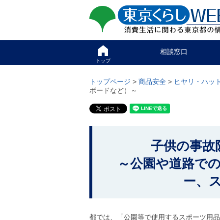
ペ
ペ
東京くらしweb
ー
ー
ジ
ジ
消費生活に関わる東京
の
内
先
を
サイト
こ
頭
移
相談窓口
こ
で
動
か
トップ
す
す
グ
ら
る
ロ
グ
トップページ
>
商品安全
>
ヒヤリ・ハッ
た
ー
ロ
ボードなど）～
め
バ
ー
の
ル
バ
リ
メ
ル
ン
ニ
ナ
ク
ュ
ビ
こ
本
ー
で
子供の事故
こ
文
こ
す
(
こ
か
。
～公園や道路で
c
ま
)
ら
で
ー、
へ
で
本
グ
す
ロ
文
。
ー
で
バ
都では、「公園等で使用するスポーツ用品