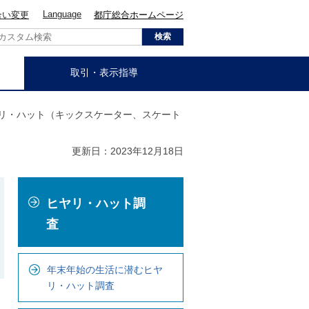
Language
合い変更
都庁総合ホームページ
取引・表示指導
ヤリ・ハット（キックスケーター、スケート
更新日：2023年12月18日
こ
ヒヤリ・ハット調
こ
か
査
ら
ロ
年末年始の生活に潜むヒヤ
ー
リ・ハット調査
カ