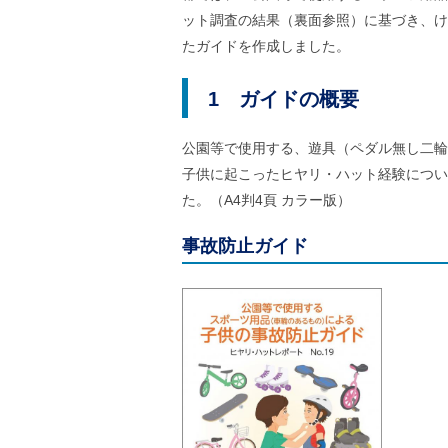
す
ル
ット調査の結果（裏面参照）に基づき、け
ナ
ビ
たガイドを作成しました。
ゲ
ー
シ
1 ガイドの概要
ョ
ン
(
公園等で使用する、遊具（ペダル無し二輪
g
子供に起こったヒヤリ・ハット経験につい
)
へ
た。（A4判4頁 カラー版）
ロ
ー
事故防止ガイド
カ
ル
ナ
ビ
(
l
)
へ
サ
イ
ト
の