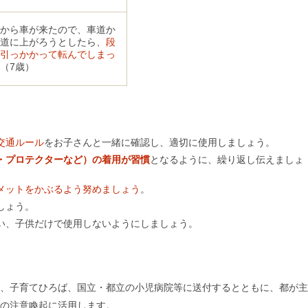
から車が来たので、車道か
道に上がろうとしたら、
段
引っかかって転んでしまっ
（7歳）
交通ルール
をお子さんと一緒に確認し、適切に使用しましょう。
・プロテクターなど）の着用が習慣
となるように、繰り返し伝えましょ
メットをかぶるよう努めましょう
。
しょう。
い、子供だけで使用しないようにしましょう。
、子育てひろば、国立・都立の小児病院等に送付するとともに、都が主
の注意喚起に活用します。