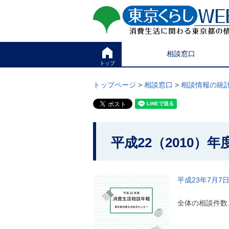
ペ
ペ
東京くらしweb
ー
ー
ジ
ジ
消費生活に関わる東京
の
内
先
を
サイト
こ
頭
移
相談窓口
こ
で
動
か
トップ
す
す
グ
ら
る
ロ
グ
トップページ
>
相談窓口
>
相談情報の統
た
ー
ロ
め
バ
ー
の
ル
バ
リ
メ
ル
ン
ニ
ナ
こ
ク
ュ
ビ
平成22（2010）
こ
本
ー
で
文
こ
か
す
(
こ
。
c
ら
ま
)
平成23年7月
で
本
へ
で
グ
文
す
全体の相談件数
ロ
で
。
ー
す
バ