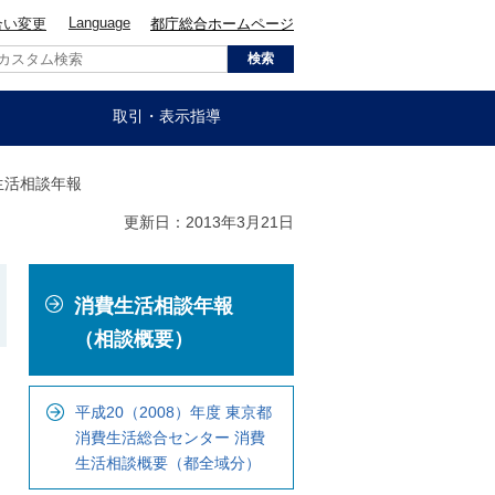
Language
合い変更
都庁総合ホームページ
取引・表示指導
費生活相談年報
更新日：2013年3月21日
こ
消費生活相談年報
こ
か
（相談概要）
ら
ロ
平成20（2008）年度 東京都
ー
消費生活総合センター 消費
カ
生活相談概要（都全域分）
ル