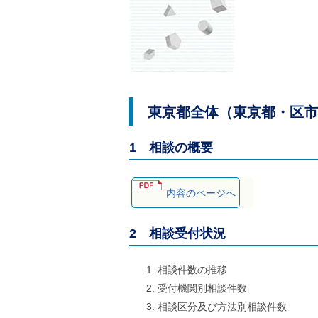
ル
ナ
ビ
ゲ
ー
シ
ョ
ン
(
東京都全体（東京都・区市
g
)
へ
1 相談の概要
ロ
ー
カ
ル
内容のページへ
ナ
ビ
(
2 相談受付状況
l
)
へ
相談件数の推移
サ
受付機関別相談件数
イ
ト
相談区分及び方法別相談件数
の