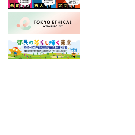
ロ
ー
カ
ル
ナ
ビ
こ
こ