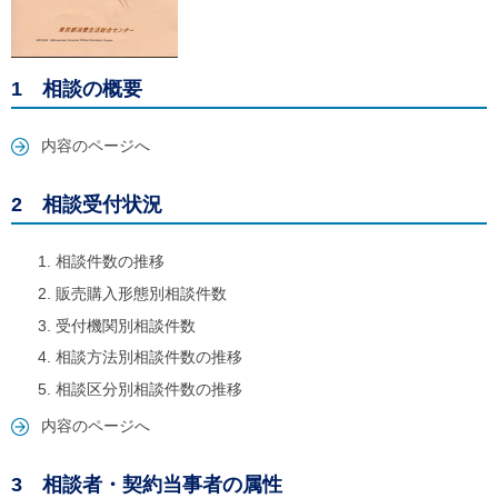
ル
ナ
ビ
ゲ
ー
1 相談の概要
シ
ョ
ン
内容のページへ
(
g
)
2 相談受付状況
へ
ロ
ー
相談件数の推移
カ
販売購入形態別相談件数
ル
ナ
受付機関別相談件数
ビ
相談方法別相談件数の推移
(
l
相談区分別相談件数の推移
)
へ
内容のページへ
サ
イ
ト
3 相談者・契約当事者の属性
の