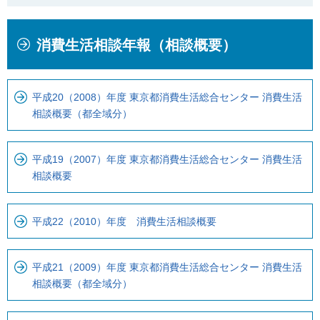
本
こ
消費生活相談年報（相談概要）
文
こ
こ
か
こ
ら
平成20（2008）年度 東京都消費生活総合センター 消費生活
ま
ロ
相談概要（都全域分）
で
ー
で
カ
す
ル
平成19（2007）年度 東京都消費生活総合センター 消費生活
相談概要
。
ナ
ビ
で
平成22（2010）年度 消費生活相談概要
す
平成21（2009）年度 東京都消費生活総合センター 消費生活
相談概要（都全域分）