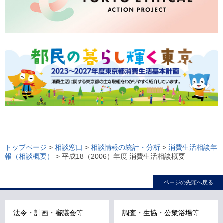
ロ
ー
トップページ
>
相談窓口
>
相談情報の統計・分析
>
消費生活相談年
報（相談概要）
> 平成18（2006）年度 消費生活相談概要
カ
ル
ページの先頭へ戻る
ナ
ビ
こ
法令・計画・審議会等
調査・生協・公衆浴場等
こ