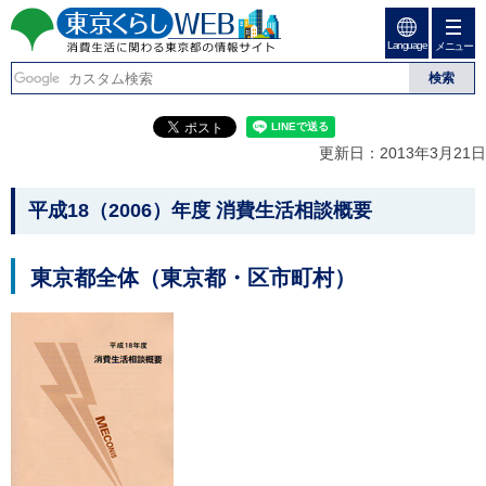
ペ
ペ
ー
ー
Language
ジ
ジ
メニュー
東京くらしweb
の
内
先
を
消費生活に関わる東京
頭
移
こ
グ
で
動
こ
ロ
都の情報サイト
す
す
か
ー
更新日：2013年3月21日
る
ら
バ
た
グ
ル
こ
め
ロ
メ
平成18（2006）年度 消費生活相談概要
の
ー
ニ
こ
リ
バ
ュ
か
ン
ル
ー
東京都全体（東京都・区市町村）
ク
ナ
こ
ら
本
ビ
こ
本
文
で
ま
(
す
で
文
c
。
で
で
)
す
へ
す
。
グ
ロ
ー
バ