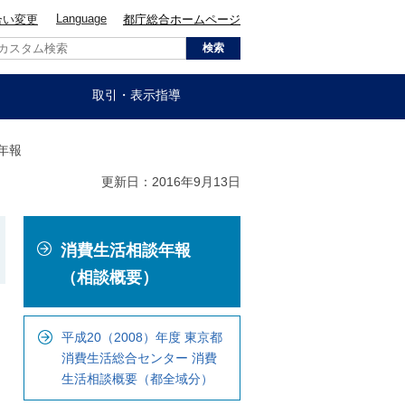
Language
合い変更
都庁総合ホームページ
取引・表示指導
年報
更新日：2016年9月13日
こ
消費生活相談年報
こ
か
（相談概要）
ら
ロ
平成20（2008）年度 東京都
ー
消費生活総合センター 消費
カ
生活相談概要（都全域分）
ル