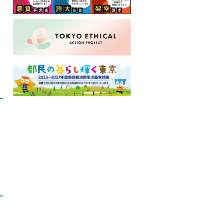
ロ
ー
カ
ル
ナ
ビ
こ
こ