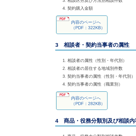
相談区分及び方法別相談件数
ご
契約購入金額
利
用
案
内容のページへ
内
（PDF：322KB）
(
i
)
3 相談者・契約当事者の属性
へ
相談者の属性（性別・年代別）
相談者の居住する地域別件数
契約当事者の属性（性別・年代別）
契約当事者の属性（職業別）
内容のページへ
（PDF：282KB）
4 商品・役務分類別及び相談内