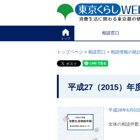
ペ
ペ
東京くらしweb
ー
ー
ジ
ジ
消費生活に関わる東京
の
内
先
を
サイト
こ
頭
移
相談窓口
こ
で
動
か
トップ
す
す
グ
ら
る
ロ
グ
トップページ
>
相談窓口
>
相談情報の統
た
ー
ロ
め
バ
ー
の
ル
バ
リ
メ
ル
ン
ニ
ナ
こ
ク
ュ
ビ
平成27（2015）
こ
本
ー
で
文
こ
か
す
(
こ
。
c
ら
ま
)
平成28年6月6
で
本
へ
で
グ
文
す
全体の相談件数
ロ
で
。
ー
す
バ