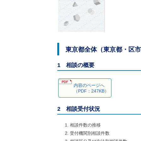
ル
ナ
ビ
ゲ
ー
シ
ョ
ン
(
東京都全体（東京都・区市
g
)
へ
1 相談の概要
ロ
ー
カ
ル
内容のページへ
ナ
（PDF：247KB）
ビ
(
l
2 相談受付状況
)
へ
サ
相談件数の推移
イ
受付機関別相談件数
ト
の