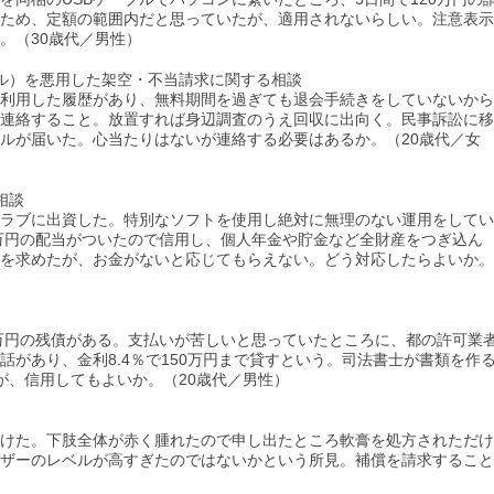
ため、定額の範囲内だと思っていたが、適用されないらしい。注意表示
。（30歳代／男性）
ル）を悪用した架空・不当請求に関する相談
利用した履歴があり、無料期間を過ぎても退会手続きをしていないから
連絡すること。放置すれば身辺調査のうえ回収に出向く。民事訴訟に移
ルが届いた。心当たりはないが連絡する必要はあるか。（20歳代／女
相談
ラブに出資した。特別なソフトを使用し絶対に無理のない運用をしてい
7万円の配当がついたので信用し、個人年金や貯金など全財産をつぎ込ん
を求めたが、お金がないと応じてもらえない。どう対応したらよいか。
0万円の残債がある。支払いが苦しいと思っていたところに、都の許可業
があり、金利8.4％で150万円まで貸すという。司法書士が書類を作
が、信用してもよいか。（20歳代／男性）
けた。下肢全体が赤く腫れたので申し出たところ軟膏を処方されただけ
ザーのレベルが高すぎたのではないかという所見。補償を請求すること