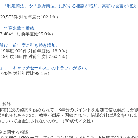
。「利殖商法」や「原野商法」に関する相談が増加、高額な被害が相次
29,573件 対前年度比102.1％）
して高水準で推移。
7,484件 対前年度比95.0％）
談は、前年度に引き続き増加。
9年度 906件 対前年度比118.9％）
9年度 385件 対前年度比160.4％）
」、「キャッチセールス」のトラブルが多い。
7,720件 対前年度比99.1％）
た相談
年前に次の契約を勧められて、3年分のポイントを追加で信販契約し分
消化分もあるのに、教室が倒産・閉鎖された。信販会社に返金を申し出
について返金はされないのか。（30歳代／女性）
金に関する相談
同梱のUSBケーブルでパソコンに繋いだところ、5日間で120万円の