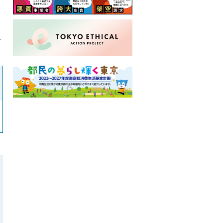
い
ロ
ー
カ
ル
ナ
ビ
こ
こ