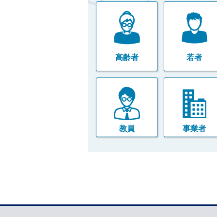
高齢者
若者
教員
事業者
本
文
こ
こ