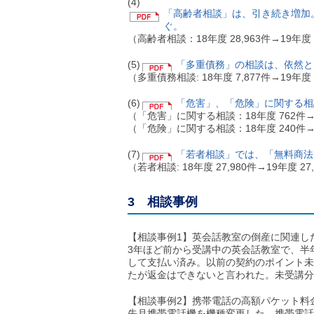
(4)
ご
「高齢者相談」は、引き続き増加
利
ぐ。
用
（高齢者相談：18年度 28,963件→19年度 
案
内
(5)
「多重債務」の相談は、依然と
(
（多重債務相談: 18年度 7,877件→19年度 
i
)
(6)
「危害」、「危険」に関する相
へ
（「危害」に関する相談：18年度 762件→1
（「危険」に関する相談：18年度 240件→1
(7)
「若者相談」では、「無料商法
（若者相談: 18年度 27,980件→19年度 2
3 相談事例
【相談事例1】英会話教室の倒産に関連し
3年ほど前から受講中の英会話教室で、半
して支払い済み。以前の契約のポイント未
たが返金はできないと言われた。未受講分
【相談事例2】携帯電話の高額パケット料
先月携帯電話機を機種変更した。携帯電話を