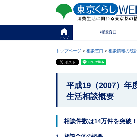
ペ
ペ
東京くらしweb
ー
ー
ジ
ジ
消費生活に関わる東京
の
内
先
を
サイト
こ
頭
移
相談窓口
こ
で
動
か
トップ
す
す
グ
ら
る
ロ
グ
トップページ
>
相談窓口
>
相談情報の統
た
ー
ロ
め
バ
ー
の
ル
バ
リ
メ
ル
ン
ニ
ナ
こ
ク
ュ
ビ
平成19（2007）
こ
本
ー
で
文
こ
か
す
生活相談概要
(
こ
。
c
ら
ま
)
で
本
へ
で
グ
文
す
相談件数は14万件を突破
ロ
で
。
ー
す
バ
1 相談全体の概要