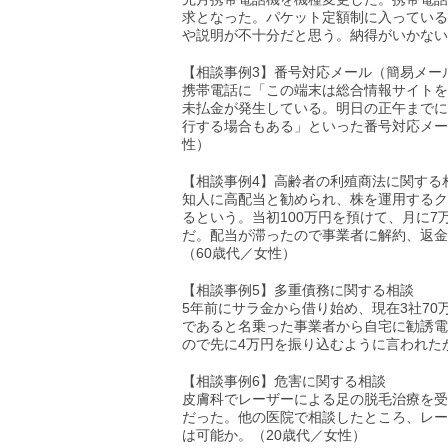
求となった。パケット定額制に入っている
や説明が不十分だと思う。納得がいかない
【相談事例3】番号対応メール（簡易メー
携帯電話に「この端末は総合情報サイトを
未払金が発生している。明日の正午までに
行する場合もある」といった番号対応メー
性）
【相談事例4】高齢者の利殖商法に関する
知人に高配当と勧められ、株を運用するク
るという。当初100万円を預けて、月に
だ。配当が滞ったので事業者に解約、返金
（60歳代／女性）
【相談事例5】多重債務に関する相談
5年前にサラ金から借り始め、現在3社7
であると名乗った事業者から自宅に勧誘電話
ので先に4万円を振り込むように言われた
【相談事例6】危害に関する相談
皮膚科でレーザーによる足の脱毛治療を受
だった。他の医院で相談したところ、レー
は可能か。（20歳代／女性）