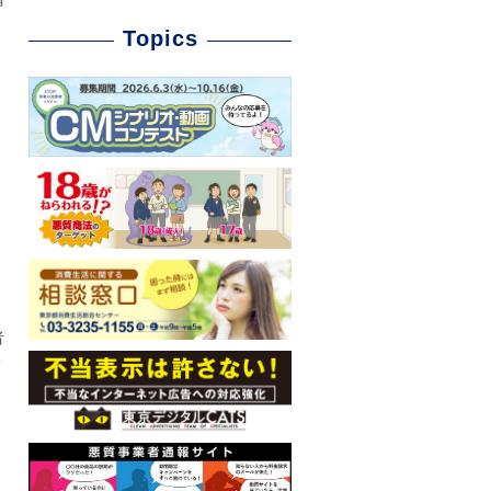
Topics
者
る