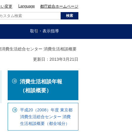
Language
合い変更
都庁総合ホームページ
取引・表示指導
東京都消費生活総合センター 消費生活相談概要
更新日：2013年3月21日
こ
消費生活相談年報
こ
か
（相談概要）
ら
ロ
平成20（2008）年度 東京都
ー
消費生活総合センター 消費
カ
生活相談概要（都全域分）
ル