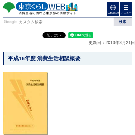
ペ
ペ
ー
ー
Language
ジ
ジ
メニュー
東京くらしweb
の
内
先
を
消費生活に関わる東京
頭
移
こ
グ
で
動
こ
ロ
都の情報サイト
す
す
か
ー
更新日：2013年3月21日
る
ら
バ
た
グ
ル
こ
め
ロ
メ
平成16年度 消費生活相談概要
の
ー
ニ
こ
リ
バ
ュ
か
ン
ル
ー
ク
ナ
こ
ら
本
ビ
こ
本
文
で
ま
(
す
で
文
c
。
で
で
)
す
へ
す
。
グ
ロ
ー
バ