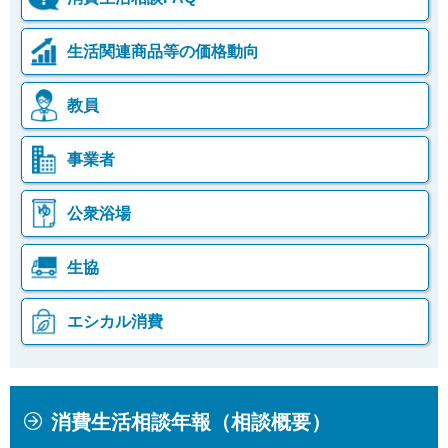
生活関連商品等の価格動向
教員
事業者
公衆浴場
生協
エシカル消費
本
こ
消費生活相談年報（相談概要）
文
こ