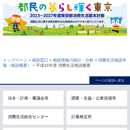
ロ
ー
トップページ
>
相談窓口
>
相談情報の統計・分析
>
消費生活相談年
報（相談概要）
> 平成16年度 消費生活相談概要
カ
ル
ページの先頭へ戻る
ナ
ビ
こ
法令・計画・審議会等
調査・生協・公衆浴場等
こ
ま
消費生活総合センター
計量検定所
で
で