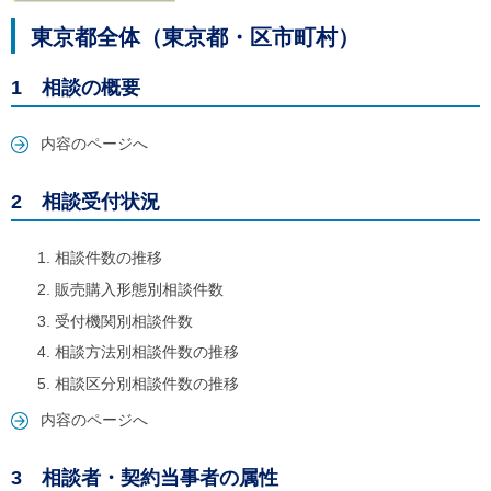
ル
ナ
東京都全体（東京都・区市町村）
ビ
ゲ
ー
1 相談の概要
シ
ョ
ン
内容のページへ
(
g
)
2 相談受付状況
へ
ロ
ー
相談件数の推移
カ
販売購入形態別相談件数
ル
ナ
受付機関別相談件数
ビ
相談方法別相談件数の推移
(
l
相談区分別相談件数の推移
)
へ
内容のページへ
サ
イ
ト
3 相談者・契約当事者の属性
の