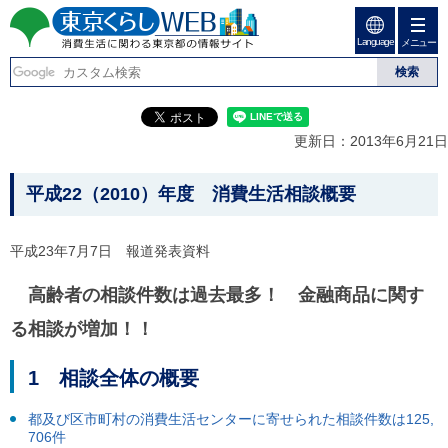
ペ
ペ
ー
ー
Language
ジ
ジ
メニュー
東京くらしweb
の
内
先
を
消費生活に関わる東京
頭
移
こ
グ
で
動
こ
ロ
都の情報サイト
す
す
か
ー
更新日：2013年6月21日
る
ら
バ
た
グ
ル
こ
め
ロ
メ
平成22（2010）年度 消費生活相談概要
の
ー
ニ
こ
リ
バ
ュ
か
ン
ル
ー
平成23年7月7日 報道発表資料
ク
ナ
こ
ら
本
ビ
こ
本
高齢者の相談件数は過去最多！ 金融商品に関す
文
で
ま
(
す
で
文
る相談が増加！！
c
。
で
で
)
す
へ
す
。
1 相談全体の概要
グ
ロ
ー
都及び区市町村の消費生活センターに寄せられた相談件数は125,
バ
706件