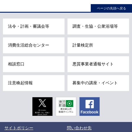
ル
ページの先頭へ戻る
ナ
ビ
こ
法令・計画・審議会等
調査・生協・公衆浴場等
こ
ま
消費生活総合センター
計量検定所
で
で
す
相談窓口
悪質事業者通報サイト
。
注意喚起情報
募集中の講座・イベント
Twitter
東京動画
Facebook
東京都公式
動画チャン
ネル
こ
サイトポリシー
問い合わせ先
こ