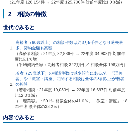
ル
（21年度 128,154件 → 22年度 125,706件 対前年度比1.9％減）
ナ
ビ
2 相談の特徴
ゲ
ー
世代でみると
シ
ョ
ン
高齢者（60歳以上）の相談件数は約3万5千件となり過去最
(
g
多。契約金額も高額
)
（高齢者相談：21年度 32,886件 → 22年度 34,903件 対前年
へ
度比6.1％増）
ロ
（平均契約金額：高齢者相談 322万円 ／ 相談全体 196万円）
ー
若者（29歳以下）の相談件数は減少傾向にあるが、「理美
カ
容」や「教室・講座」に関する相談は全体の3割以上が若者
ル
ナ
の相談
ビ
（若者相談：21年度 19,030件 → 22年度 16,697件 対前年度
(
比12.3％減）
l
（「理美容」：591件 相談全体の41.6％、「教室・講座」：8
)
21件 相談全体の33.2％）
へ
サ
内容でみると
イ
ト
の