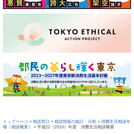
ロ
ー
トップページ
>
相談窓口
>
相談情報の統計・分析
>
消費生活相談年
報（相談概要）
> 平成22（2010）年度 消費生活相談概要
カ