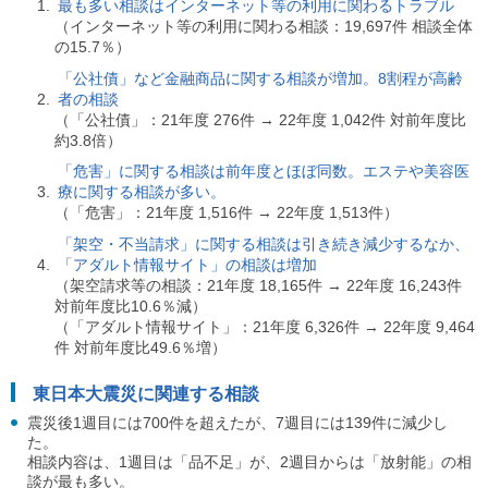
最も多い相談はインターネット等の利用に関わるトラブル
ご
（インターネット等の利用に関わる相談：19,697件 相談全体
利
の15.7％）
用
案
「公社債」など金融商品に関する相談が増加。8割程が高齢
内
者の相談
(
（「公社債」：21年度 276件 → 22年度 1,042件 対前年度比
i
約3.8倍）
)
へ
「危害」に関する相談は前年度とほぼ同数。エステや美容医
療に関する相談が多い。
（「危害」：21年度 1,516件 → 22年度 1,513件）
「架空・不当請求」に関する相談は引き続き減少するなか、
「アダルト情報サイト」の相談は増加
（架空請求等の相談：21年度 18,165件 → 22年度 16,243件
対前年度比10.6％減）
（「アダルト情報サイト」：21年度 6,326件 → 22年度 9,464
件 対前年度比49.6％増）
東日本大震災に関連する相談
震災後1週目には700件を超えたが、7週目には139件に減少し
た。
相談内容は、1週目は「品不足」が、2週目からは「放射能」の相
談が最も多い。