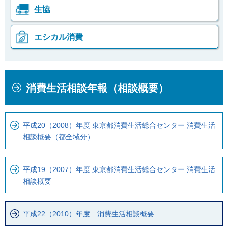
生協
エシカル消費
本
こ
消費生活相談年報（相談概要）
文
こ
こ
か
こ
ら
平成20（2008）年度 東京都消費生活総合センター 消費生活
ま
ロ
相談概要（都全域分）
で
ー
で
カ
す
ル
平成19（2007）年度 東京都消費生活総合センター 消費生活
相談概要
。
ナ
ビ
で
平成22（2010）年度 消費生活相談概要
す