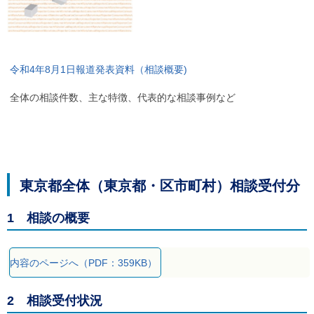
ル
ナ
ビ
ゲ
ー
シ
令和4年8月1日報道発表資料（相談概要)
ョ
ン
全体の相談件数、主な特徴、代表的な相談事例など
(
g
)
へ
ロ
ー
カ
東京都全体（東京都・区市町村）相談受付分
ル
ナ
ビ
1 相談の概要
(
l
)
へ
内容のページへ（PDF：359KB）
サ
イ
ト
2 相談受付状況
の