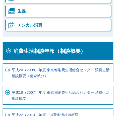
生協
エシカル消費
本
こ
消費生活相談年報（相談概要）
文
こ
こ
か
こ
ら
平成20（2008）年度 東京都消費生活総合センター 消費生活
ま
ロ
相談概要（都全域分）
で
ー
で
カ
す
ル
平成19（2007）年度 東京都消費生活総合センター 消費生活
相談概要
。
ナ
ビ
で
平成22（2010）年度 消費生活相談概要