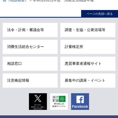
報（相談概要）
> 令和3(2021)年度 消費生活相談年報
カ
ル
ページの先頭へ戻る
ナ
ビ
こ
法令・計画・審議会等
調査・生協・公衆浴場等
こ
ま
消費生活総合センター
計量検定所
で
で
す
相談窓口
悪質事業者通報サイト
。
注意喚起情報
募集中の講座・イベント
Twitter
東京動画
Facebook
東京都公式
動画チャン
ネル
こ