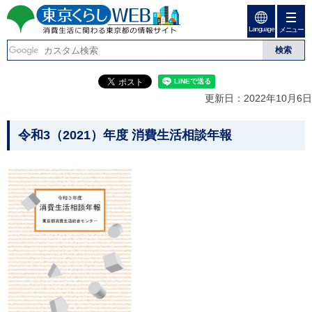
ペ
ペ
ー
ー
Language
ジ
ジ
メニュー
東京くらしweb
の
内
先
を
消費生活に関わる東京
頭
移
こ
グ
で
動
こ
ロ
都の情報サイト
す
す
か
ー
更新日：2022年10月6日
る
ら
バ
た
グ
ル
こ
め
ロ
メ
令和3（2021）年度 消費生活相談年報
の
ー
ニ
こ
リ
バ
ュ
か
ン
ル
ー
ク
ナ
こ
ら
本
ビ
こ
本
文
で
ま
(
す
で
文
c
。
で
で
)
す
へ
す
。
グ
ロ
ー
バ