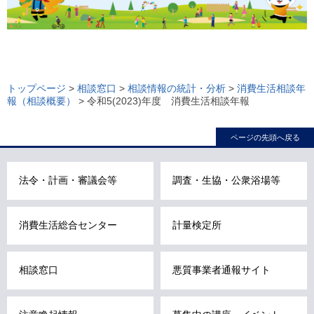
ロ
ー
トップページ
>
相談窓口
>
相談情報の統計・分析
>
消費生活相談年
報（相談概要）
> 令和5(2023)年度 消費生活相談年報
カ
ル
ページの先頭へ戻る
ナ
ビ
こ
法令・計画・審議会等
調査・生協・公衆浴場等
こ
ま
消費生活総合センター
計量検定所
で
で
す
相談窓口
悪質事業者通報サイト
。