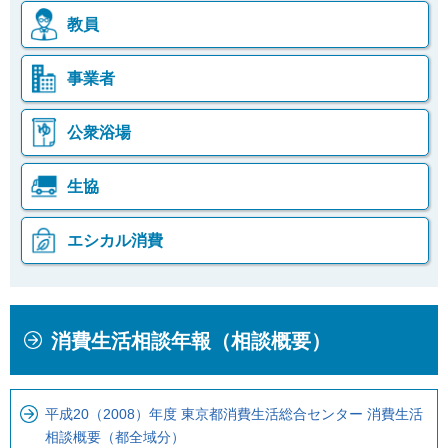
教員
事業者
公衆浴場
生協
エシカル消費
本
こ
消費生活相談年報（相談概要）
文
こ
こ
か
こ
ら
平成20（2008）年度 東京都消費生活総合センター 消費生活
ま
ロ
相談概要（都全域分）