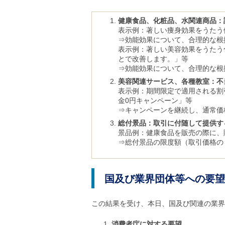
ご
利
健康食品、化粧品、水関連商品：
用
表示例：著しい痩身効果をうたう
案
⇒効能効果について、合理的な根
内
表示例：著しい美容効果をうたう
(
とで改善します。」等
i
)
⇒効能効果について、合理的な根
へ
美容関連サービス、各種教室：不
表示例：期間限定で適用される割
金0円キャンペーン」等
⇒キャンペーンを継続し、通常価
総付景品：取引に付随して提供す
景品例：健康食品を販売の際に、
⇒総付景品の限度額（取引価格の 
国及び業界団体等への要望
この結果を受け、本日、国及び関連の業界
消費者庁に対する要望