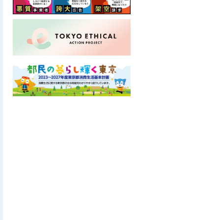
ロ
ー
カ
ル
ナ
ビ
こ
こ