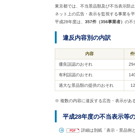
ル
東京都では、不当景品類及び不当表示防止
ナ
ビ
ネット上の広告・表示を監視する事業を平
ゲ
平成28年度は、
357件（356事業者）
の不
ー
シ
ョ
違反内容別の内訳
ン
(
g
内容
件
)
へ
優良誤認のおそれ
29
ロ
ー
有利誤認のおそれ
14
カ
ル
過大な景品類の提供のおそれ
1
ナ
ビ
(
※ 複数の内容に違反する広告・表示があ
l
)
へ
平成28年度の不当表示等
サ
イ
ト
詳細は別紙「表示・景品例と問
の