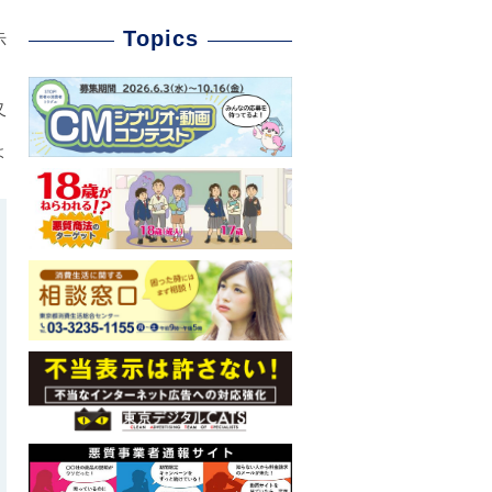
Topics
示
又
よ