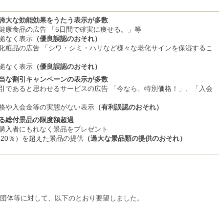
誇大な効能効果をうたう表示が多数
健康食品の広告 「5日間で確実に痩せる。」等
拠なく表示
（優良誤認のおそれ）
化粧品の広告 「シワ・シミ・ハリなど様々な老化サインを保湿するこ
拠なく表示
（優良誤認のおそれ）
当な割引キャンペーンの表示が多数
引であると思わせるサービスの広告 「今なら、特別価格！」、「入会
格や入会金等の実態がない表示
（有利誤認のおそれ）
る総付景品の限度額超過
購入者にもれなく景品をプレゼント
20％）を超えた景品の提供
（過大な景品類の提供のおそれ）
団体等に対して、以下のとおり要望しました。