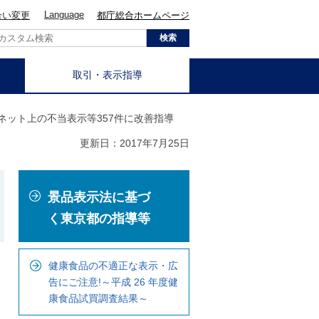
Language
合い変更
都庁総合ホームページ
取引・表示指導
ーネット上の不当表示等357件に改善指導
更新日：2017年7月25日
こ
景品表示法に基づ
こ
か
く東京都の指導等
ら
ロ
健康食品の不適正な表示・広
ー
告にご注意!～平成 26 年度健
カ
康食品試買調査結果～
ル