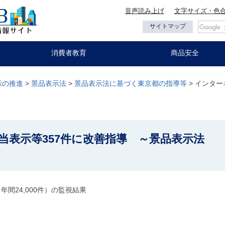
音声読み上げ
文字サイズ・色
都の情報
サイトマップ
消費者教育
商品安全
示の推進
>
景品表示法
>
景品表示法に基づく東京都の指導等
> インタ
当表示等357件に改善指導 ～景品表示法
間24,000件）の監視結果