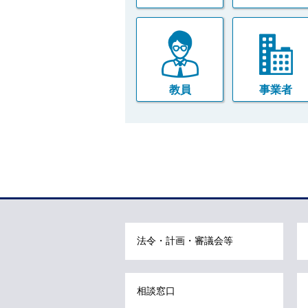
教員
事業者
本
文
こ
こ
ま
法令・計画・審議会等
で
で
す
相談窓口
。