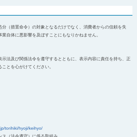
処分（措置命令）の対象となるだけでなく、消費者からの信頼を失
下など事業自体に悪影響を及ぼすことにもなりかねません。
遵守するとともに、表示内容に責任を持ち、正
く消費者に届けることを心がけてください。
参考）
/torihiki/hyoji/keihyo/
ンス（法令遵守）に係る取組み