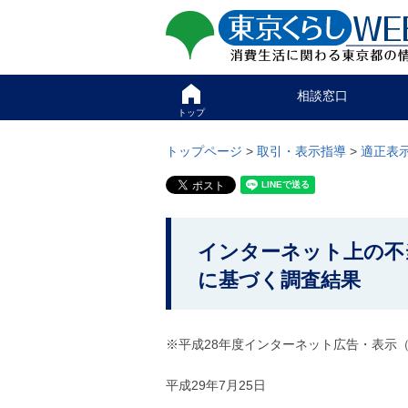
ペ
ペ
東京くらしweb
ー
ー
ジ
ジ
消費生活に関わる東京
の
内
先
を
サイト
こ
頭
移
相談窓口
こ
で
動
か
トップ
す
す
グ
ら
る
ロ
グ
トップページ
>
取引・表示指導
>
適正表
た
ー
ロ
め
バ
ー
の
ル
バ
リ
メ
ル
ン
ニ
ナ
こ
ク
ュ
ビ
インターネット上の不
こ
本
ー
で
文
こ
に基づく調査結果
か
す
(
こ
。
c
ら
ま
)
で
本
へ
で
※平成28年度インターネット広告・表示（年
グ
文
す
ロ
で
。
ー
平成29年7月25日
す
バ