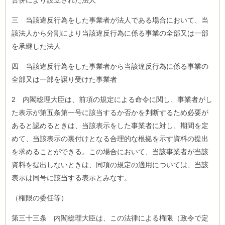
合併により設立された法人
三 当該違反行為をした事業者が法人である場合において、当
該法人から分割により当該違反行為に係る事業の全部又は一部
を承継した法人
四 当該違反行為をした事業者から当該違反行為に係る事業の
全部又は一部を譲り受けた事業者
2 内閣総理大臣は、前項の規定による命令に関し、事業者がし
た表示が第五条第一号に該当するか否かを判断するため必要が
あると認めるときは、当該表示をした事業者に対し、期間を定
めて、当該表示の裏付けとなる合理的な根拠を示す資料の提出
を求めることができる。この場合において、当該事業者が当該
資料を提出しないときは、同項の規定の適用については、当該
表示は同号に該当する表示とみなす。
（権限の委任等）
第三十三条 内閣総理大臣は、この法律による権限（政令で定