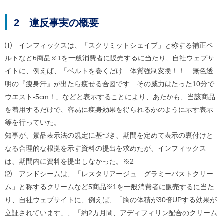
ご
利
2 違反事実の概要
用
案
内
⑴ インフィックスは、「スクリミットシェイプ」と称する補正ベ
(
ルトなど6商品※1を一般消費者に販売するに当たり、自社ウェブサ
i
)
イトに、例えば、「ベルトを巻くだけ 体質強制変換！！ 無色透
へ
明の『痩身汗』が出たら痩せる合図です その威力はたった10分で
ウエスト-5cm！」などと表示することにより、あたかも、当該商品
を着用するだけで、容易に痩身効果を得られるかのように示す表示
等を行っていた。
知事が、景品表示法の規定に基づき、期間を定めて表示の裏付けと
なる合理的な根拠を示す資料の提出を求めたが、インフィックス
は、期間内に資料を提出しなかった。※2
⑵ アンドシームは、「レスタリアージュ グラミーバストクリー
ム」と称するクリームなど5商品※1を一般消費者に販売するに当た
り、自社ウェブサイトに、例えば、「胸の体積が30倍UPする効果が
立証されています」、「約2カ月間、アディフィリン配合のクリーム