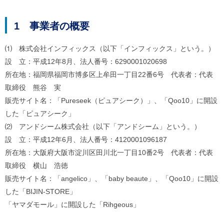
ル
ナ
ビ
1 事業者の概要
ゲ
ー
シ
⑴ 株式会社インフィックス（以下「インフィックス」という。）
ョ
設 立：平成12年8月、法人番号：6290001020698
ン
(
所在地：福岡県福岡市博多区上牟田一丁目22番6号 代表者：代表
g
取締役 熊谷 実
)
へ
販売サイト名：「Pureseek（ピュアシーク）」、「Qoo10」に開設
ロ
した「ピュアシーク」
ー
カ
⑵ アンドシーム株式会社（以下「アンドシーム」という。）
ル
設 立：平成12年6月、法人番号：4120001096187
ナ
ビ
所在地：大阪府大阪市淀川区田川北一丁目10番2号 代表者：代表
(
取締役 横山 浩徳
l
)
販売サイト名：「angelico」、「baby beaute」、「Qoo10」に開設
へ
した「BIJIN-STORE」
サ
イ
「ヤマダモール」に開設した「Rihgeous」
ト
の