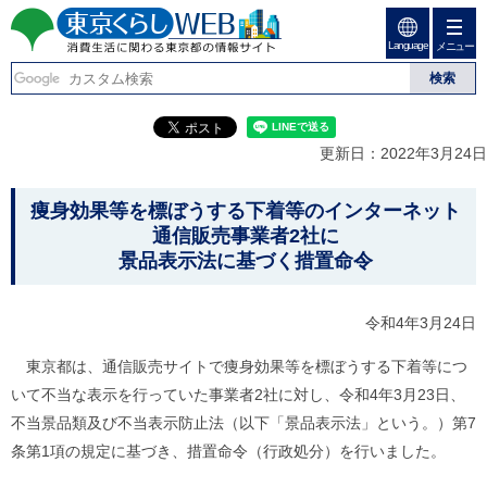
ペ
ペ
ー
ー
Language
ジ
ジ
メニュー
東京くらしweb
の
内
先
を
消費生活に関わる東京
頭
移
こ
グ
で
動
こ
ロ
都の情報サイト
す
す
か
ー
更新日：2022年3月24日
る
ら
バ
た
グ
ル
こ
め
ロ
メ
痩身効果等を標ぼうする下着等のインターネット
の
ー
ニ
こ
通信販売事業者2社に
リ
バ
ュ
か
景品表示法に基づく措置命令
ン
ル
ー
ク
ナ
こ
ら
本
ビ
こ
本
文
令和4年3月24日
で
ま
(
す
で
文
c
。
で
東京都は、通信販売サイトで痩身効果等を標ぼうする下着等につ
で
)
す
へ
いて不当な表示を行っていた事業者2社に対し、令和4年3月23日、
す
。
グ
不当景品類及び不当表示防止法（以下「景品表示法」という。）第7
ロ
条第1項の規定に基づき、措置命令（行政処分）を行いました。
ー
バ