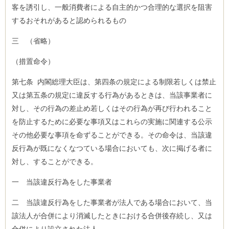
客を誘引し、一般消費者による自主的かつ合理的な選択を阻害
するおそれがあると認められるもの
三 （省略）
（措置命令）
第七条 内閣総理大臣は、第四条の規定による制限若しくは禁止
又は第五条の規定に違反する行為があるときは、当該事業者に
対し、その行為の差止め若しくはその行為が再び行われること
を防止するために必要な事項又はこれらの実施に関連する公示
その他必要な事項を命ずることができる。その命令は、当該違
反行為が既になくなつている場合においても、次に掲げる者に
対し、することができる。
一 当該違反行為をした事業者
二 当該違反行為をした事業者が法人である場合において、当
該法人が合併により消滅したときにおける合併後存続し、又は