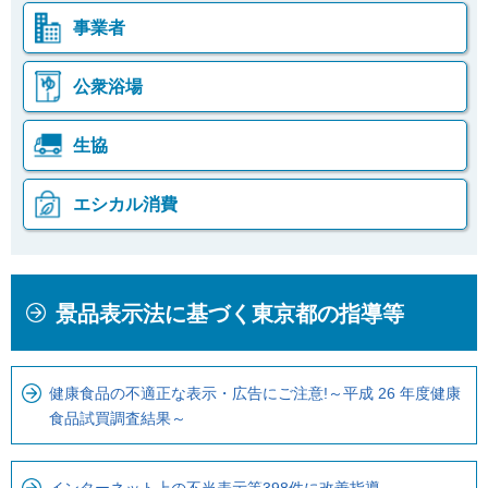
事業者
公衆浴場
生協
エシカル消費
本
こ
景品表示法に基づく東京都の指導等
文
こ
こ
か
こ
ら
健康食品の不適正な表示・広告にご注意!～平成 26 年度健康
ま
ロ
食品試買調査結果～
で
ー
で
カ
す
ル