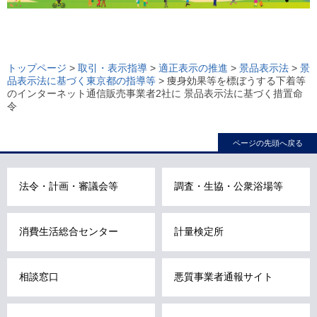
ロ
ー
トップページ
>
取引・表示指導
>
適正表示の推進
>
景品表示法
>
景
品表示法に基づく東京都の指導等
> 痩身効果等を標ぼうする下着等
カ
のインターネット通信販売事業者2社に 景品表示法に基づく措置命
ル
令
ナ
ビ
ページの先頭へ戻る
こ
こ
法令・計画・審議会等
調査・生協・公衆浴場等
ま
で
で
消費生活総合センター
計量検定所
す
。
相談窓口
悪質事業者通報サイト