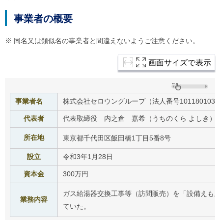
ル
ナ
事業者の概要
ビ
ゲ
ー
※ 同名又は類似名の事業者と間違えないようご注意ください。
シ
ョ
画面サイズで表示
ン
(
g
)
へ
事業者名
株式会社セロウングループ（法人番号1011801038
ロ
ー
代表者
代表取締役 内之倉 嘉希（うちのくら よしき）
カ
ル
所在地
東京都千代田区飯田橋1丁目5番8号
ナ
ビ
設立
令和3年1月28日
(
l
)
資本金
300万円
へ
サ
ガス給湯器交換工事等（訪問販売）を「設備えも
業務内容
イ
ていた。
ト
の