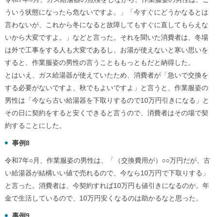
ういう状態になったら危ないですよ。」「今すぐにどうかなるとは
言わないが、これから冬になると故障してもすぐに直してもらえな
いから大変ですよ。」などと言った。それを聞いた消費者は、冬場
は外で工事をする人も大変であるし、お湯が使えないと寒い思いを
すると、作業服姿の男性の言うことももっともだと納得した。
とはいえ、ガス給湯器が使えていたため、消費者が「急いで交換を
する必要がないですよ、秋でもよいですよ」と言うと、作業服姿の
男性は「今なら古い給湯器を下取りするので10万円引きになる」と
その日に契約をすると安くできると言うので、消費者はその場で契
約することにした。
事例8
令和7年○月、作業服姿の男性は、「（交換費用が）○○万円だが、古
い給湯器が結構いい値で売れるので、今なら10万円で下取りする」
と言った。消費者は、今契約すれば10万円も値引きになるのか。年
金で生活しているので、10万円安くなるのは助かるなと思った。
事例9