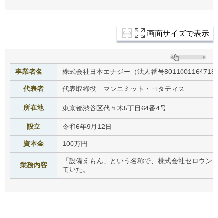
ご
利
用
案
画面サイズで表示
内
(
i
)
事業者名
株式会社日本エナジー（法人番号8011001164718
へ
代表者
代表取締役 マンニミット・ヨタティス
所在地
東京都渋谷区代々木5丁目64番4号
設立
令和6年9月12日
資本金
100万円
「設備えもん」という名称で、株式会社セロウン
業務内容
ていた。