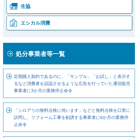
生協
エシカル消費
本
こ
処分事業者等一覧
文
こ
こ
か
こ
ら
定期購入契約であるのに、「サンプル」「お試し」と表示す
ま
ロ
るなど消費者を誤認させるような広告を行っていた通信販売
で
ー
事業者に3か月の業務停止命令
で
カ
す
ル
「シロアリの無料点検に伺います」などと無料点検を口実に
。
ナ
訪問し、リフォーム工事を勧誘する事業者に6か月の業務停
ビ
止命令
で
す