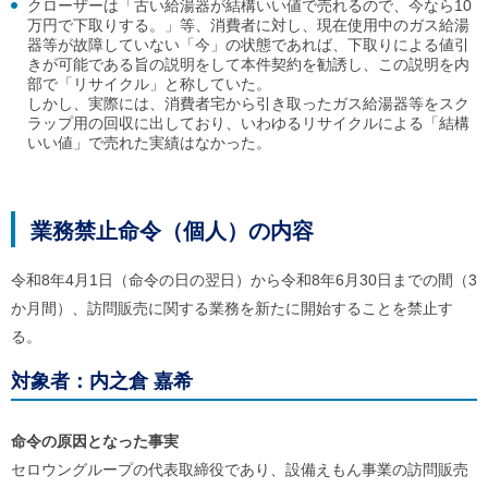
クローザーは「古い給湯器が結構いい値で売れるので、今なら10
万円で下取りする。」等、消費者に対し、現在使用中のガス給湯
器等が故障していない「今」の状態であれば、下取りによる値引
きが可能である旨の説明をして本件契約を勧誘し、この説明を内
部で「リサイクル」と称していた。
しかし、実際には、消費者宅から引き取ったガス給湯器等をスク
ラップ用の回収に出しており、いわゆるリサイクルによる「結構
いい値」で売れた実績はなかった。
業務禁止命令（個人）の内容
令和8年4月1日（命令の日の翌日）から令和8年6月30日までの間（3
か月間）、訪問販売に関する業務を新たに開始することを禁止す
る。
対象者：内之倉 嘉希
命令の原因となった事実
セロウングループの代表取締役であり、設備えもん事業の訪問販売