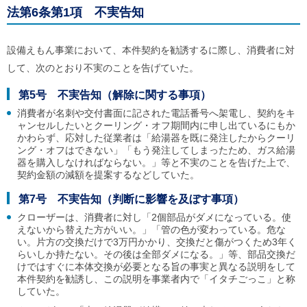
法第6条第1項 不実告知
設備えもん事業において、本件契約を勧誘するに際し、消費者に対
して、次のとおり不実のことを告げていた。
第5号 不実告知（解除に関する事項）
消費者が名刺や交付書面に記された電話番号へ架電し、契約をキ
ャンセルしたいとクーリング・オフ期間内に申し出ているにもか
かわらず、応対した従業者は「給湯器を既に発注したからクーリ
ング・オフはできない」「もう発注してしまったため、ガス給湯
器を購入しなければならない。」等と不実のことを告げた上で、
契約金額の減額を提案するなどしていた。
第7号 不実告知（判断に影響を及ぼす事項）
クローザーは、消費者に対し「2個部品がダメになっている。使
えないから替えた方がいい。」「管の色が変わっている。危な
い。片方の交換だけで3万円かかり、交換だと傷がつくため3年く
らいしか持たない。その後は全部ダメになる。」等、部品交換だ
けではすぐに本体交換が必要となる旨の事実と異なる説明をして
本件契約を勧誘し、この説明を事業者内で「イタチごっこ」と称
していた。