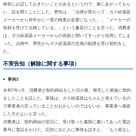
検前にお話しておきたいことがあるというので、家にあがってもら
い、話を聞くことにした。男性は、「法律が変わって、ガス給湯器
メーカーから何年かに一度の検査が必要になった。」「メーカーの
依頼を受けて点検している。」という趣旨のことを言った。消費者
は、ガス給湯器メーカーからの依頼と聞いてすっかり信用してしま
った。点検中、男性からガス給湯器の交換の勧誘を受け契約をし
た。
不実告知（解除に関する事項）
事例3
令和7年○月、消費者が契約締結をした日の夜、帰宅した家族に契約
をしたことを話した。家族は、ガス給湯器はちゃんと使えているの
で事業者の言っていることがおかしいのではないか、事業者へ連絡
した方がよいと言った。
消費者は、契約締結の翌日に、受け取った書類に書いてあった電話
番号に電話をかけた。応対に出た人に事情を話すと、「もう発注し