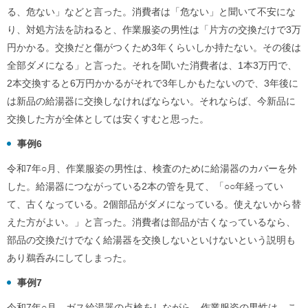
る、危ない」などと言った。消費者は「危ない」と聞いて不安にな
り、対処方法を訪ねると、作業服姿の男性は「片方の交換だけで3万
円かかる。交換だと傷がつくため3年くらいしか持たない。その後は
全部ダメになる」と言った。それを聞いた消費者は、1本3万円で、
2本交換すると6万円かかるがそれで3年しかもたないので、3年後に
は新品の給湯器に交換しなければならない。それならば、今新品に
交換した方が全体としては安くすむと思った。
事例6
令和7年○月、作業服姿の男性は、検査のために給湯器のカバーを外
した。給湯器につながっている2本の管を見て、「○○年経ってい
て、古くなっている。2個部品がダメになっている。使えないから替
えた方がよい。」と言った。消費者は部品が古くなっているなら、
部品の交換だけでなく給湯器を交換しないといけないという説明も
あり鵜呑みにしてしまった。
事例7
令和7年○月、ガス給湯器の点検をしながら、作業服姿の男性は、こ