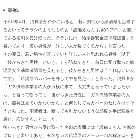
事例1
令和7年○月、消費者が戸外にいると、若い男性から給湯器を点検す
るといってチラシのようなものと「設備えもん お家のプロ」と書い
てある名刺を受け取った。チラシには「給湯器安全基準確認書」と
書いてあり、若い男性が「詳しい人が後でくるから」と言った。
その翌日、若い男性が言っていた詳しい人と思われる男性（以下
「後からきた男性」という。）が訪ねてきた。前日に受け取った給
湯器安全基準確認書を見せると、後からきた男性は「これはいいん
です」「給湯器のカバーを外して中を見たい」と言った。消費者が
「ガス供給事業者の人が点検に来て、大丈夫と言っていましたか
ら」と言って断っても、後からきた男性は「ガス供給事業者の人
は、器具は見ていかないから」と何としてもカバーのねじをはずそ
うと粘った。消費者は、断っても引かないような態度を半ば強要と
感じ、応対することにした。
後からきた男性から受け取った名刺の表面には「設備えもん お家の
プロ」と書いてあり、有名なガス給湯器のメーカーの名称がはっき