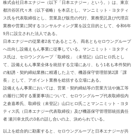
株式会社日本エナジー（以下「日本エナジー」という。）は、東京
都渋谷区代々木（以下省略）を本店とし、マンニミット・ヨタティ
ス氏を代表取締役とし、営業及び販売の代行、業務受託及び代理店
業務や営業に関するコンサルティング業を設立目的として、令和6年
9月に設立された法人である。
日本エナジーの従業者2名であるところ、両名ともセロウングループ
へ出向し設備えもん事業に従事している。マンニミット・ヨタティ
ス氏は、セロウングループ「取締役」（未登記）山口ヒロ氏とし
て、設備えもん事業全体を統括する立場にあり、もう1名も本件契約
の勧誘・契約締結業務に精通した上で、機器保守管理部第2課「課
長」として、アポイント業務を総括する立場にある。
設備えもん事業においては、営業・契約締結等の営業方法や施工等
の履行に関する重要事項について、セロウングループ代表取締役内
之倉嘉希氏、取締役（未登記）山口ヒロ氏ことマンニミット・ヨタ
ティス氏（日本エナジー代表取締役）及び機器保守管理部統括責任
者 瀬川幸太氏の3名の話し合いの上、決められている。
以上を総合的に勘案すると、セロウングループと日本エナジーが共