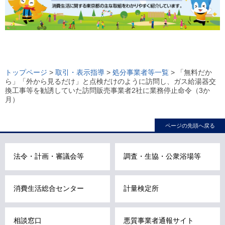
ロ
ー
トップページ
>
取引・表示指導
>
処分事業者等一覧
> 「無料だか
ら」「外から見るだけ」と点検だけのように訪問し、ガス給湯器交
カ
換工事等を勧誘していた訪問販売事業者2社に業務停止命令（3か
ル
月）
ナ
ビ
ページの先頭へ戻る
こ
こ
法令・計画・審議会等
調査・生協・公衆浴場等
ま
で
で
消費生活総合センター
計量検定所
す
。
相談窓口
悪質事業者通報サイト