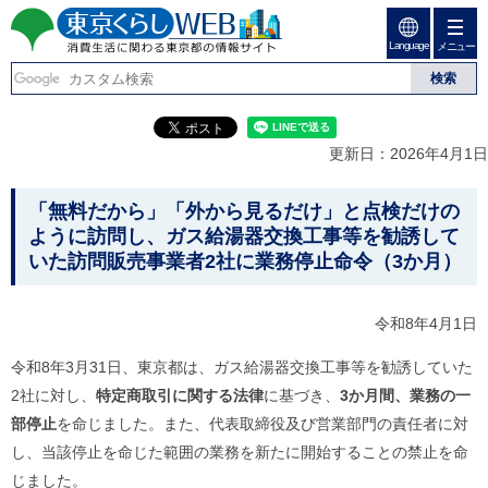
ペ
ペ
ー
ー
Language
ジ
ジ
メニュー
東京くらしweb
の
内
先
を
消費生活に関わる東京
頭
移
こ
グ
で
動
こ
ロ
都の情報サイト
す
す
か
ー
更新日：2026年4月1日
る
ら
バ
た
グ
ル
こ
め
ロ
メ
「無料だから」「外から見るだけ」と点検だけの
の
ー
ニ
こ
ように訪問し、ガス給湯器交換工事等を勧誘して
リ
バ
ュ
か
いた
訪問販売事業者
2社に業務停止命令
（3か月）
ン
ル
ー
ク
ナ
こ
ら
本
ビ
こ
本
文
令和8年4月1日
で
ま
(
す
で
文
c
。
で
令和8年3月31日、東京都は、ガス給湯器交換工事等を勧誘していた
で
)
す
へ
2社に対し、
特定商取引に関する法律
に基づき、
3か月間、業務の一
す
。
グ
部停止
を命じました。また、代表取締役及び営業部門の責任者に対
ロ
し、当該停止を命じた範囲の業務を新たに開始することの禁止を命
ー
バ
じました。