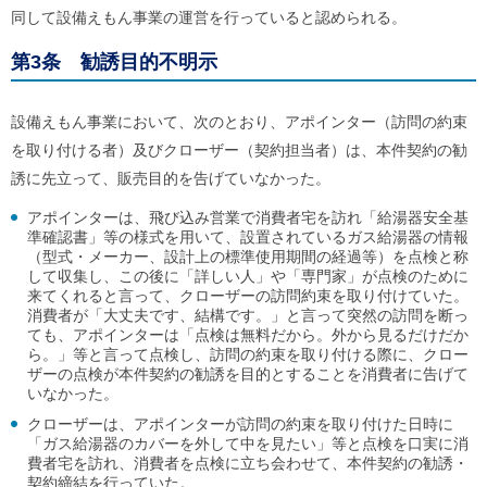
同して設備えもん事業の運営を行っていると認められる。
第3条 勧誘目的不明示
設備えもん事業において、次のとおり、アポインター（訪問の約束
を取り付ける者）及びクローザー（契約担当者）は、本件契約の勧
誘に先立って、販売目的を告げていなかった。
アポインターは、飛び込み営業で消費者宅を訪れ「給湯器安全基
準確認書」等の様式を用いて、設置されているガス給湯器の情報
（型式・メーカー、設計上の標準使用期間の経過等）を点検と称
して収集し、この後に「詳しい人」や「専門家」が点検のために
来てくれると言って、クローザーの訪問約束を取り付けていた。
消費者が「大丈夫です、結構です。」と言って突然の訪問を断っ
ても、アポインターは「点検は無料だから。外から見るだけだか
ら。」等と言って点検し、訪問の約束を取り付ける際に、クロー
ザーの点検が本件契約の勧誘を目的とすることを消費者に告げて
いなかった。
クローザーは、アポインターが訪問の約束を取り付けた日時に
「ガス給湯器のカバーを外して中を見たい」等と点検を口実に消
費者宅を訪れ、消費者を点検に立ち会わせて、本件契約の勧誘・
契約締結を行っていた。