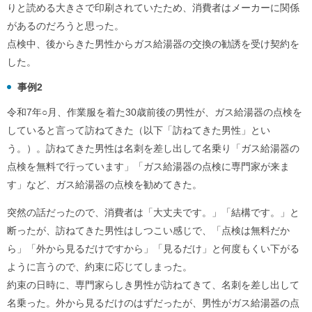
りと読める大きさで印刷されていたため、消費者はメーカーに関係
があるのだろうと思った。
点検中、後からきた男性からガス給湯器の交換の勧誘を受け契約を
した。
事例2
令和7年○月、作業服を着た30歳前後の男性が、ガス給湯器の点検を
していると言って訪ねてきた（以下「訪ねてきた男性」とい
う。）。訪ねてきた男性は名刺を差し出して名乗り「ガス給湯器の
点検を無料で行っています」「ガス給湯器の点検に専門家が来ま
す」など、ガス給湯器の点検を勧めてきた。
突然の話だったので、消費者は「大丈夫です。」「結構です。」と
断ったが、訪ねてきた男性はしつこい感じで、「点検は無料だか
ら」「外から見るだけですから」「見るだけ」と何度もくい下がる
ように言うので、約束に応じてしまった。
約束の日時に、専門家らしき男性が訪ねてきて、名刺を差し出して
名乗った。外から見るだけのはずだったが、男性がガス給湯器の点