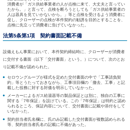
消費者が「ガス供給事業者の人が点検に来て、大丈夫と言ってい
たから。」と言って、点検を断ろうとしても「ガス供給事業者の
人は器具を見ていかないから。」等と点検を受けるよう消費者に
促し、クローザーの点検が本件契約の勧誘を目的とすることを、
点検に先立って消費者に告げていなかった。
法第5条第1項 契約書面記載不備
設備えもん事業において、本件契約締結時に、クローザーが消費者
に交付する書面（以下「交付書面」という。）について、次のとお
り記載不備が認められた。
セロウングループが様式を定めた交付書面の中で「工事請負契
約」等とうたっておきながら、工事項目欄の「撤去、工事」と記
載した役務に対する対価を明示していなかった。
メーカーによるガス給湯器等の製品保証とは別に、独自の工事に
関する「7年保証」を設けている。この「7年保証」は特約と認め
られるところ、保証内容について、交付書面に記載や添付をして
いなかった。
契約担当者氏名欄に、氏のみ記載した交付書面が複数認められる
等、契約担当者氏名の記載に不備があった。