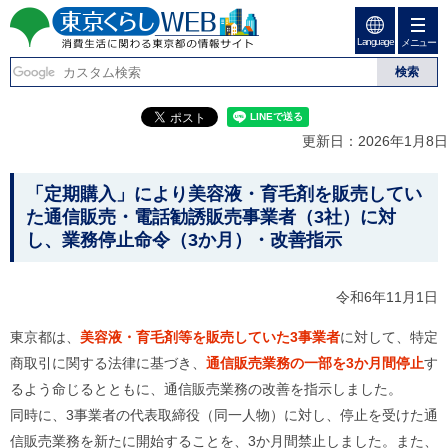
ペ
ペ
ー
ー
Language
ジ
ジ
メニュー
東京くらしweb
の
内
先
を
消費生活に関わる東京
頭
移
こ
グ
で
動
こ
ロ
都の情報サイト
す
す
か
ー
更新日：2026年1月8日
る
ら
バ
た
グ
ル
こ
め
ロ
メ
「定期購入」により美容液・育毛剤を販売してい
の
ー
ニ
こ
た通信販売・電話勧誘販売事業者（3社）に対
リ
バ
ュ
か
し、業務停止命令（3か月）・改善指示
ン
ル
ー
ク
ナ
こ
ら
本
ビ
こ
本
文
令和6年11月1日
で
ま
(
す
で
文
c
。
で
東京都は、
美容液・育毛剤等を販売していた3事業者
に対して、特定
で
)
す
へ
商取引に関する法律に基づき、
通信販売業務の一部を3か月間停止
す
す
。
グ
るよう命じるとともに、通信販売業務の改善を指示しました。
ロ
同時に、3事業者の代表取締役（同一人物）に対し、停止を受けた通
ー
バ
信販売業務を新たに開始することを、3か月間禁止しました。また、