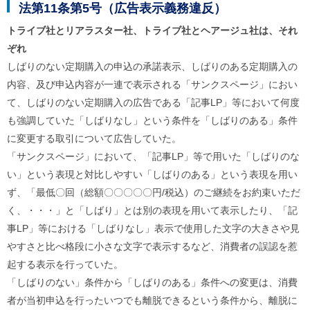
法第11条第5号（広告表示義務違反）
トライブ社とリアラスター社、トライブ社とヘアージュ社は、それ
ぞれ
しばりのない定期購入の申込の承諾表示、しばりのある定期購入の
内容、及び申込内容が一連で表示される「サンクスページ」におい
て、しばりのない定期購入の広告である「記事LP」等において何度
も強調していた「しばりなし」という条件を「しばりのある」条件
に変更する取引について広告していた。
「サンクスページ」において、「記事LP」等で用いた「しばりのな
い」という表現と対比しやすい「しばりのある」という表現を用い
ず、「最低〇回（総額〇〇〇〇〇円/税込）のご継続をお約束いただ
く、・・・」と「しばり」とは別の表現を用いて表示したり、「記
事LP」等における「しばりなし」表示で使用した文字の大きさや見
やすさと比べ格段に小さな文字で表示するなど、消費者の誤認を惹
起する表示を行っていた。
「しばりのない」条件から「しばりのある」条件への変更は、消費
者が当初申込を行ったいつでも離脱できるという条件から、離脱に