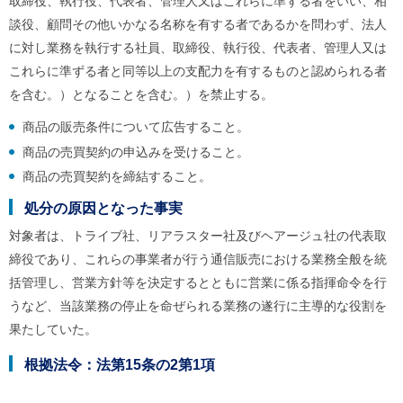
取締役、執行役、代表者、管理人又はこれらに準ずる者をいい、相
談役、顧問その他いかなる名称を有する者であるかを問わず、法人
に対し業務を執行する社員、取締役、執行役、代表者、管理人又は
これらに準ずる者と同等以上の支配力を有するものと認められる者
を含む。）となることを含む。）を禁止する。
商品の販売条件について広告すること。
商品の売買契約の申込みを受けること。
商品の売買契約を締結すること。
処分の原因となった事実
対象者は、トライブ社、リアラスター社及びヘアージュ社の代表取
締役であり、これらの事業者が行う通信販売における業務全般を統
括管理し、営業方針等を決定するとともに営業に係る指揮命令を行
うなど、当該業務の停止を命ぜられる業務の遂行に主導的な役割を
果たしていた。
根拠法令：法第15条の2第1項