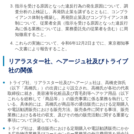
指示を受ける原因となった違反行為の発生原因について、調
査分析の上検証し、再発防止策を講ずるとともに、コンプラ
イアンス体制を構築し、再発防止策及びコンプライアンス体
制について、従業者全員（指示を受ける原因となった違反行
為に係る業務については、業務委託先の従業者を含む）に周
知徹底すること。
これらの実施について、令和6年12月2日までに、東京都知事
へ文書により報告すること。
リアラスター社、ヘアージュ社及びトライブ
社の関係
トライブ社、リアラスター社及びヘアージュ社は、高橋史弥氏
（以下「高橋氏」）の出資により設立され、高橋氏が各社の代表
取締役に就き、美容液等化粧品及び育毛剤等ヘアケア用品（以下
これらを総称して「商品等」）の販売事業に係る業務を執行して
いる。具体的には、高橋氏が商品等の通信販売における定期購入
や電話勧誘販売における販売方法、販売条件に関する事項、販売
業務における各社の収支、及びその他の販売活動に関する重要な
事項について決定している。
トライブ社は、通信販売における定期購入や電話勧誘販売にかか
る広告物流業務及びコールセンター業務等の外注費用等を損金計