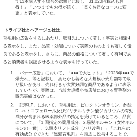
で13本購入する場合の総額と比較し「31,020円税込もお
得！」「いつまでもお得が続く」「長くお得なコースに変
更」と表示していた。
トライブ社とヘアージュ社は、
育毛剤の広告をするにあたり、取引先について著しく事実と相違す
る表示をし、また、品質・効能について実際のものよりも著しく優
良であると表示をし、さらに、商品の価格について著しく有利であ
ると消費者を誤認させるような表示を行っていた。
「バナー広告」において、「●●●で大ヒット」「2023年●●●で
爆売れ」等と記載し、あたかも著名な大規模小売店舗等で取
り扱いがあり、売れ行きが大変好調な商品であるように表示
していたが、実際は、当該大規模小売店舗における育毛剤の
販売実績はなかった。
「記事LP」において、育毛剤は、ピロクトンオラミン、酢酸
DL-α-トコフェロール及びグリチルリチン酸ジカリウムの有効
成分が含まれる医薬部外品の指定を受けているところ、品質
について、「1.国指定の薬用成分、2.黒髪ホルモン（女性ホル
モンの一種）、3.頭皮リフト成分（ハリ改善）」「これらの
有効成分でできた『黒髪育毛剤』を頭皮に投与することで、