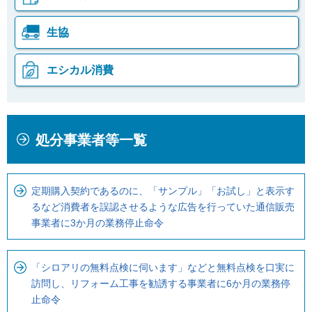
生協
エシカル消費
本
こ
処分事業者等一覧
文
こ
こ
か
こ
ら
定期購入契約であるのに、「サンプル」「お試し」と表示す
ま
ロ
るなど消費者を誤認させるような広告を行っていた通信販売
で
ー
事業者に3か月の業務停止命令
で
カ
す
ル
「シロアリの無料点検に伺います」などと無料点検を口実に
。
ナ
訪問し、リフォーム工事を勧誘する事業者に6か月の業務停
ビ
止命令
で