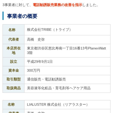
ル
3事業者に対して、
電話勧誘販売業務の改善を指示
しました。
ナ
ビ
ゲ
事業者の概要
ー
シ
ョ
株式会社TRIBE（トライブ）
名称
ン
(
代表者
高橋 史弥
g
)
本店所在
東京都渋谷区恵比寿南一丁目16番13号PlanexWatt
へ
地
3階
ロ
ー
設立
平成29年9月1日
カ
ル
資本金
300万円
ナ
ビ
取引類型
通信販売・電話勧誘販売
(
l
取扱商品
美容液等化粧品・育毛剤等ヘアケア用品
)
へ
サ
イ
名称
LIALUSTER 株式会社（リアラスター）
ト
の