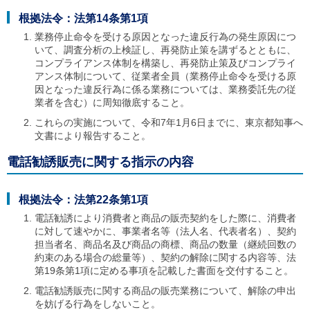
根拠法令：法第14条第1項
業務停止命令を受ける原因となった違反行為の発生原因につ
いて、調査分析の上検証し、再発防止策を講ずるとともに、
コンプライアンス体制を構築し、再発防止策及びコンプライ
アンス体制について、従業者全員（業務停止命令を受ける原
因となった違反行為に係る業務については、業務委託先の従
業者を含む）に周知徹底すること。
これらの実施について、令和7年1月6日までに、東京都知事へ
文書により報告すること。
電話勧誘販売に関する指示の内容
根拠法令：法第22条第1項
電話勧誘により消費者と商品の販売契約をした際に、消費者
に対して速やかに、事業者名等（法人名、代表者名）、契約
担当者名、商品名及び商品の商標、商品の数量（継続回数の
約束のある場合の総量等）、契約の解除に関する内容等、法
第19条第1項に定める事項を記載した書面を交付すること。
電話勧誘販売に関する商品の販売業務について、解除の申出
を妨げる行為をしないこと。