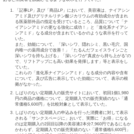
「記事LP」及び「商品LP」において、美容液は、ナイアシン
アミド及びグリチルリチン酸ジカリウムの有効成分が含まれ
る医薬部外品の指定を受けているところ、品質について「ナ
イアシンアミドの更なる強化に成功！」と「進化系ナイアシ
ンアミド」なる成分が含まれているかのような表示を行って
いた。
また、効能について、「深いシワ、隠れシミ、黒い毛穴、国
内唯一の薬用成分で改善！」「たるんだフェイスラインごと
深いシワを持ち上げる」「深いシワが“真皮から持ち上がる”の
で、リフトアップにも高い効果を発揮します」等と表示をし
ていた。
これらの「進化系ナイアシンアミド」なる成分の内容や含有
について、及び広告に表示していた効能について、表示の根
拠がなかった。
しばりのない定期購入の販売サイトにおいて、初回1個1,980
円の商品の価格について、定期購入での販売実績のない「通
常価格5,600円」を比較対象として表示していた。
しばりのない定期購入の申込みを行った消費者に対して表示
される「サンクスページに」おいて、実際に「お得」になる
のは定期購入の2回目以降の美容液2本分7,960円であるにもか
かわらず、定期購入での販売実績のない「通常価格5,600円」