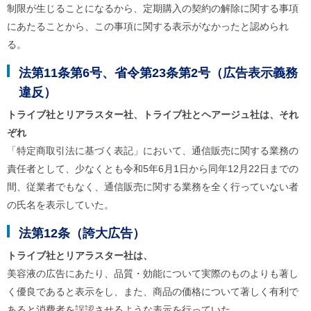
制限が生じることになるから、定期購入の契約の解除に関する事項
にあたることから、この事項に関する表示がなかったと認められ
る。
法第11条第6号、省令第23条第2号（広告表示義務
違反）
トライブ社とリアラスター社、トライブ社とヘアージュ社は、それ
ぞれ
「特定商取引法に基づく表記」において、通信販売に関する業務の
責任者として、少なくとも令和5年6月1日から同年12月22日までの
間、従業者でもなく、通信販売に関する業務を全く行っていない者
の氏名を表示していた。
法第12条（誇大広告）
トライブ社とリアラスター社は、
美容液の広告にあたり、品質・効能について実際のものよりも著し
く優良であると表示をし、また、商品の価格について著しく有利で
あると消費者を誤認させるような表示を行っていた。