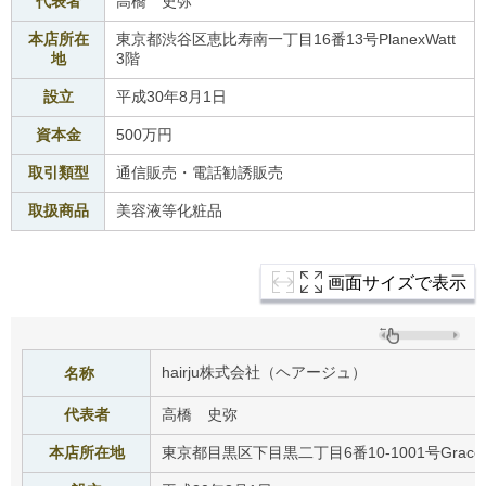
代表者
高橋 史弥
ご
利
本店所在
東京都渋谷区恵比寿南一丁目16番13号PlanexWatt
用
地
3階
案
内
設立
平成30年8月1日
(
i
資本金
500万円
)
へ
取引類型
通信販売・電話勧誘販売
取扱商品
美容液等化粧品
画面サイズで表示
hairju株式会社（ヘアージュ）
名称
代表者
高橋 史弥
本店所在地
東京都目黒区下目黒二丁目6番10-1001号GraceCo