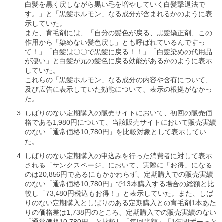
白髪を黒く戻しながら黒い毛を増やしていく白髪撃退法で
す。」と「黒髪ホルモン」なる成分が含まれるかのように表
示していた。
また、育毛剤には、「自分の髪色が戻る、黒髪矯正剤、この
作用から「染めない髪色戻し」とも呼ばれているんですっ
て！」「白髪は〇〇で黒髪に戻る！！」「白髪染めの代用品
が凄い」と白髪が元の髪色に戻る効能があるかのように表示
していた。
これらの「黒髪ホルモン」なる成分の内容や含有について、
及び広告に表示していた効能について、表示の根拠がなかっ
た。
しばりのない定期購入の販売サイトにおいて、初回の販売価
格である1,980円について、当該販売サイトにおいて販売実績
のない「通常価格10,780円」を比較対象として表示してい
た。
しばりのない定期購入の申込みを行った消費者に対して表示
される「サンクスページ」において、実際に「お得」になる
のは20,856円であるにもかかわらず、定期購入での販売実績
のない「通常価格10,780円」で13本購入する場合の総額と比
較し「73,480円税込もお得！」と表示していた。また、しば
りのない定期購入としばりのある定期購入との育毛剤1本あた
りの価格差は1,738円のところ、定期購入での販売実績のない
「通常価格10,780円」と比較し「毎回半額」「1年間ずーっと