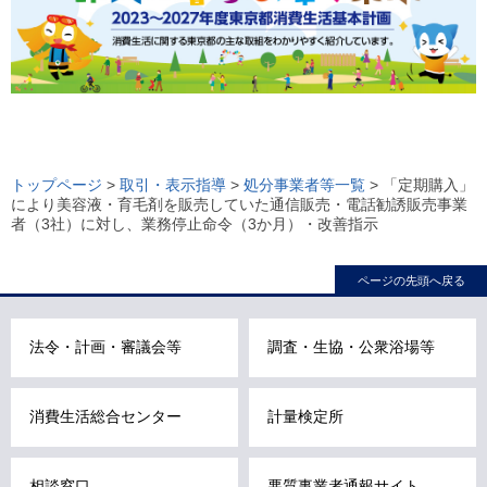
ロ
ー
トップページ
>
取引・表示指導
>
処分事業者等一覧
> 「定期購入」
により美容液・育毛剤を販売していた通信販売・電話勧誘販売事業
カ
者（3社）に対し、業務停止命令（3か月）・改善指示
ル
ナ
ページの先頭へ戻る
ビ
こ
法令・計画・審議会等
調査・生協・公衆浴場等
こ
ま
で
消費生活総合センター
計量検定所
で
す
相談窓口
悪質事業者通報サイト