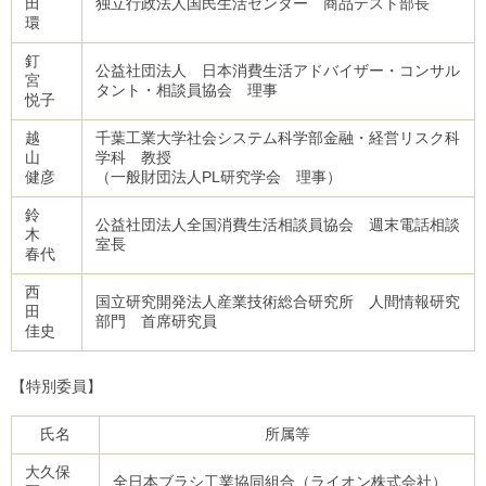
田
独立行政法人国民生活センター 商品テスト部長
環
釘
公益社団法人 日本消費生活アドバイザー・コンサル
宮
タント・相談員協会 理事
悦子
越
千葉工業大学社会システム科学部金融・経営リスク科
山
学科 教授
健彦
（一般財団法人PL研究学会 理事）
鈴
公益社団法人全国消費生活相談員協会 週末電話相談
木
室長
春代
西
国立研究開発法人産業技術総合研究所 人間情報研究
田
部門 首席研究員
佳史
【特別委員】
氏名
所属等
大久保
全日本ブラシ工業協同組合（ライオン株式会社）