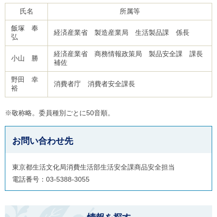
氏名
所属等
飯塚 奉
経済産業省 製造産業局 生活製品課 係長
弘
経済産業省 商務情報政策局 製品安全課 課長
小山 勝
補佐
野田 幸
消費者庁 消費者安全課長
裕
※敬称略。委員種別ごとに50音順。
お問い合わせ先
東京都生活文化局消費生活部生活安全課商品安全担当
電話番号：03-5388-3055