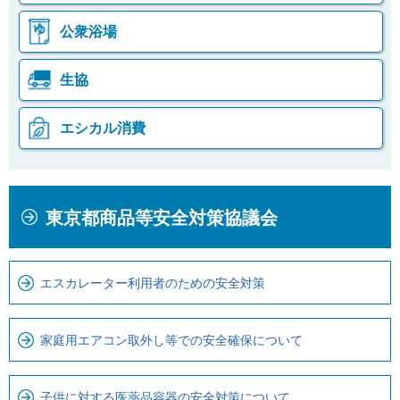
公衆浴場
生協
エシカル消費
本
こ
東京都商品等安全対策協議会
文
こ
こ
か
こ
ら
エスカレーター利用者のための安全対策
ま
ロ
で
ー
で
カ
家庭用エアコン取外し等での安全確保について
す
ル
。
ナ
子供に対する医薬品容器の安全対策について