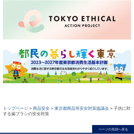
ロ
ー
トップページ
>
商品安全
>
東京都商品等安全対策協議会
> 子供に対
する歯ブラシの安全対策
カ
ル
ページの先頭へ戻る
ナ