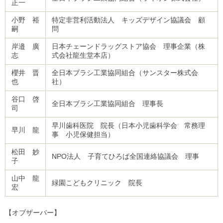
正一
小野 裕
特定非営利活動法人 キッズデザイン協議会 顧
嗣
問
岸邉 廣
日本チェーンドラッグストア協会 理事企業（株
志
式会社龍生堂本店）
櫻井 晋
全日本ブラシ工業協同組合（サンスター株式会
也
社）
谷口 啓
全日本ブラシ工業協同組合 理事長
司
早川歯科医院 院長（日本小児歯科学会 常務理
早川 龍
事 小児保健担当）
松田 妙
NPO法人 子育てひろば全国連絡協議会 理事
子
山中 龍
緑園こどもクリニック 院長
宏
【オブザーバー】