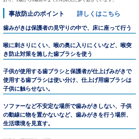
ル
ナ
ビ
事故防止のポイント
詳しくはこちら
ゲ
ー
歯みがきは保護者の見守りの中で、床に座って行う
シ
ョ
ン
喉に刺さりにくい、喉の奥に入りにくいなど、喉突
(
g
き防止対策を施した歯ブラシを使う
)
へ
ロ
子供が使用する歯ブラシと保護者が仕上げみがきで
ー
カ
使用する歯ブラシは使い分け、仕上げ用歯ブラシは
ル
子供に触らせない。
ナ
ビ
(
l
ソファーなど不安定な場所で歯みがきしない、子供
)
の動線に物を置かないなど、歯みがきを行う場所、
へ
サ
生活環境を見直す。
イ
ト
の