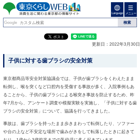
ペ
ペ
ー
ー
Language
ジ
ジ
メニュー
東京くらしweb
の
内
先
を
消費生活に関わる東京
頭
移
こ
グ
で
動
こ
ロ
都の情報サイト
す
す
か
ー
更新日：2022年3月30日
る
ら
バ
た
グ
ル
こ
め
ロ
メ
子供に対する歯ブラシの安全対策
の
ー
ニ
こ
リ
バ
ュ
か
ン
ル
ー
東京都商品等安全対策協議会では、子供が歯ブラシをくわえたまま
ク
ナ
こ
ら
転倒し、喉を突くなど口腔内を受傷する事故が多く、入院事例もあ
本
ビ
こ
本
文
で
ま
ることから、子供の歯ブラシによる喉突き事故を防止するため、昨
(
す
で
文
年7月から、アンケート調査や模擬実験を実施し、「子供に対する歯
c
。
で
で
)
す
ブラシの安全対策」について、協議を行ってきました。
へ
す
。
グ
事故は、歯ブラシを持ったまま歩きまわって転倒したり、ソファー
ロ
ー
や台の上など不安定な場所で歯みがきをして転落したときに起きて
バ
おり、1歳から3歳前半までの乳幼児に多く起きています。