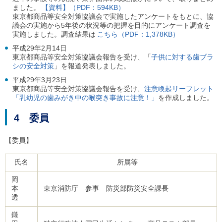
ました。
【資料】（PDF：594KB）
東京都商品等安全対策協議会で実施したアンケートをもとに、協
議会の実施から5年後の状況等の把握を目的にアンケート調査を
実施しました。調査結果は
こちら（PDF：1,378KB）
平成29年2月14日
東京都商品等安全対策協議会報告を受け、「
子供に対する歯ブラ
シの安全対策
」を報道発表しました。
平成29年3月23日
東京都商品等安全対策協議会報告を受け、
注意喚起リーフレット
「乳幼児の歯みがき中の喉突き事故に注意！」
を作成しました。
4 委員
【委員】
氏名
所属等
岡
本
東京消防庁 参事 防災部防災安全課長
透
鎌