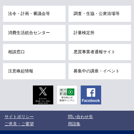
ビ
こ
法令・計画・審議会等
調査・生協・公衆浴場等
こ
ま
消費生活総合センター
計量検定所
で
で
す
相談窓口
悪質事業者通報サイト
。
注意喚起情報
募集中の講座・イベント
Twitter
東京動画
Facebook
東京都公式
動画チャン
ネル
こ
サイトポリシー
問い合わせ先
こ
か
ご意見・ご要望
用語集
ら
サ