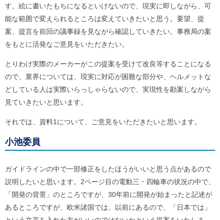
す。絵に書いたもちになるといけないので、現実に即しながら、可
ご
利
能な範囲で変えられるところは変えていきたいと思う。要望、提
用
案、提言を前回の議事録を見ながら確認していきたい。事務局の案
案
内
をもとに活発なご意見をいただきたい。
(
i
とりわけ実際のメーカーがこの提案を受けて改良等することになる
)
へ
ので、業界については、現実に対応が困難な部分や、ヘルメットな
どしている人は実際いらっしゃらないので、実現性を勘案しながら
見ていきたいと思います。
それでは、資料1について、ご意見をいただきたいと思います。
小池委員
ガイドラインの中で一部修正をしたほうがいいと思う点があるので
説明したいと思います。2ページ目の電動三・四輪車の状況の中で、
「開発の背景」のところですが、30年前に開発が始まったと記述が
あるところですが、欧米諸国では、以前にあるので、「日本では」