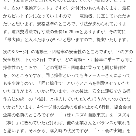
という文言を入れた方がいいのではないかという提案をいたしま
す。次の「電動アシスト」ですが、外付けのものもあります。最初
からビルトインになっていますので、「電動機」に直していただき
たいと思います。規格基準のところで、寸法が決められておりま
す。道路交通法では寸法の全長1m29cmとありますが、その前に
「最大値」と入れたほうがいいと思いますので、提案いたします。
次の3ページ目の電動三・四輪車の安全性のところですが、下のアの
安全規格、下から2行目ですが、どの電動三・四輪車に乗っても同じ
操作性のところで、「どの電動三・四輪車に乗っても同じ操作性
を」のところですが、同じ操作といっても各メーカーさんによって
も多少違うので、「同じ操作で」というところを割愛させていただ
いたほうがよろしいかと思います。その後は、安全に運転できる操
作方法の統一の「検討」と挿入していただいたほうがいいのではな
いかと思います。4ページ目の企業の名前の上から6行目、協会会員
企業の名前のところですが、「（株）スズキ自販東京」を「スズキ
（株）」に改めていただければ、他の企業さんとバランスが取れる
と思います。それから、購入時の状況ですが、「・・会の実施」を