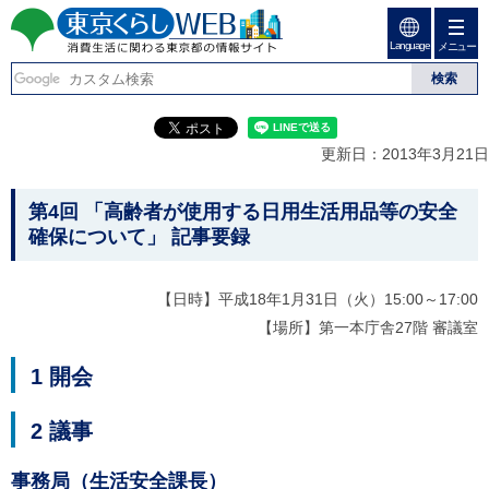
ペ
ペ
ー
ー
Language
ジ
ジ
メニュー
東京くらしweb
の
内
先
を
消費生活に関わる東京
頭
移
こ
グ
で
動
こ
ロ
都の情報サイト
す
す
か
ー
更新日：2013年3月21日
る
ら
バ
た
グ
ル
こ
め
ロ
メ
第4回 「高齢者が使用する日用生活用品等の安全
の
ー
ニ
こ
確保について」 記事要録
リ
バ
ュ
か
ン
ル
ー
ク
ナ
こ
ら
【日時】平成18年1月31日（火）15:00～17:00
本
ビ
こ
本
文
で
ま
【場所】第一本庁舎27階 審議室
(
す
で
文
c
。
で
で
1 開会
)
す
へ
す
。
グ
2 議事
ロ
ー
バ
事務局（生活安全課長）