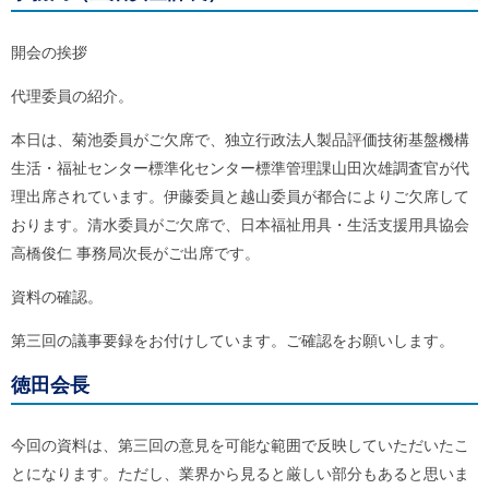
ル
ナ
ビ
開会の挨拶
ゲ
ー
代理委員の紹介。
シ
ョ
本日は、菊池委員がご欠席で、独立行政法人製品評価技術基盤機構
ン
(
生活・福祉センター標準化センター標準管理課山田次雄調査官が代
g
)
理出席されています。伊藤委員と越山委員が都合によりご欠席して
へ
おります。清水委員がご欠席で、日本福祉用具・生活支援用具協会
ロ
高橋俊仁 事務局次長がご出席です。
ー
カ
ル
資料の確認。
ナ
ビ
第三回の議事要録をお付けしています。ご確認をお願いします。
(
l
徳田会長
)
へ
サ
イ
今回の資料は、第三回の意見を可能な範囲で反映していただいたこ
ト
とになります。ただし、業界から見ると厳しい部分もあると思いま
の