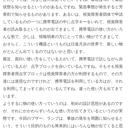
状態を知らせるというのがあるんですね。緊急事態が発生すると芳
香剤で知らせるものがあります。あるいは、視覚障害者団体で申請
しているものの一つに携帯電話の中に点字キーをいれて、視覚障害
者が読み取るというものが出てきまして、携帯電話の使い方がいろ
んな形で、少しは、情報弱者の方にとって良い物がでてきまして、
おそらく、こういう機器というものは日進月歩の世界で、新しい物
がどんどん出てくるのではないかと思います。
最近、面白い使い方をしている人がいて、携帯電話で話しながら歩
いている人が、点字ブロックを歩いているんですね。そもそも視覚
障害者用点字ブロックは視覚障害者の方が利用するもので、その方
達には迷惑なのですけれど、携帯電話を利用している方はが、それ
を利用してまっすぐ歩いているんですね。違った使い方も出てきて
います。
ようするに物の使い方っていうのは、初めの設計思想があるのです
が、それにかかわらずいろんな使い方が出てきているというのが実
態です。今回のブザー、ランプは、事故の発生を周囲に知らせると
いう、そういう目的のものも将来的にはいろんな物が出てくると思