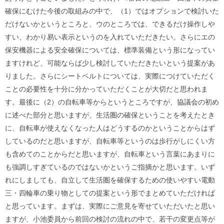
確保にむけた今後の取組みの中で、（1）ではオプションで検討いた
だけないかというところと、ウのところでは、できるだけ操作しや
すい、わかり易い表示というのを入れていただきたい。さらにエの
保安機器による安全確保については、標準装備という形になってい
ますけれど、可能ならば少し検討していただきたいという提案があ
りました。さらにシートベルトについては、実際につけていただく
ことの必要性を十分に分かっていただくことが大切だと思われま
す。最後に（2）の自転車等からというところですが、協議会の初め
に述べた部分と思いますが、生活圏の確保ということを考えたとき
に、自転車が使えなくなった人はどうするのかということからはず
しているのだと思いますが、自転車等というのは歩行がしにくい方
も含めてのことからだと思いますが、自転車という言葉にあまりに
も強調しすぎているのではないかというご指摘かと思います。いず
れにしましても、自立して生活圏を確保するための使いやすい電動
三・四輪車の乗り物としての提案という形でまとめていただければ
と思っています。まずは、実際にご意見を寄せていただいたと思い
ますが、小池委員から前回の検討の流れの中で、若干の変更点等が