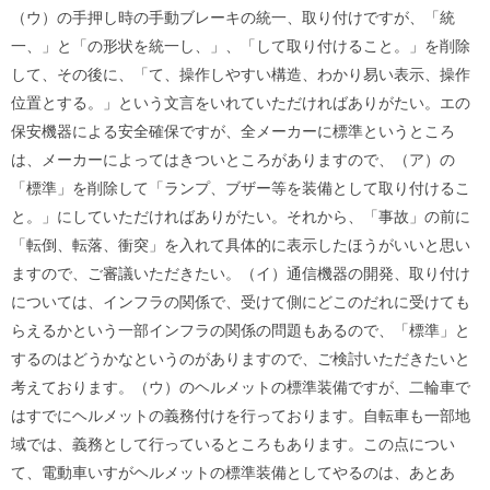
（ウ）の手押し時の手動ブレーキの統一、取り付けですが、「統
一、」と「の形状を統一し、」、「して取り付けること。」を削除
して、その後に、「て、操作しやすい構造、わかり易い表示、操作
位置とする。」という文言をいれていただければありがたい。エの
保安機器による安全確保ですが、全メーカーに標準というところ
は、メーカーによってはきついところがありますので、（ア）の
「標準」を削除して「ランプ、ブザー等を装備として取り付けるこ
と。」にしていただければありがたい。それから、「事故」の前に
「転倒、転落、衝突」を入れて具体的に表示したほうがいいと思い
ますので、ご審議いただきたい。（イ）通信機器の開発、取り付け
については、インフラの関係で、受けて側にどこのだれに受けても
らえるかという一部インフラの関係の問題もあるので、「標準」と
するのはどうかなというのがありますので、ご検討いただきたいと
考えております。（ウ）のヘルメットの標準装備ですが、二輪車で
はすでにヘルメットの義務付けを行っております。自転車も一部地
域では、義務として行っているところもあります。この点につい
て、電動車いすがヘルメットの標準装備としてやるのは、あとあ