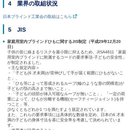
4 業界の取組状況
ご
利
用
日本ブラインド工業会の取組はこちら
案
内
5 JIS
(
i
)
家庭用室内ブラインドひもに関するJIS制定（平成29年12月20
へ
日）
子供の首に絡まるリスクを最小限に抑えるため、JISA4811「家庭
用室内ブラインドに附属するコードの要求事項-子どもの安全性」
が制定されました。
＜主な規定内容＞
・「子ども(6 才未満)が背伸びして手が届く範囲にひもがないこ
と」、
・「ひも等によって形成されるループ(輪のような形の閉構造)が
子どもの顎の高さまで無いこと」、
・「子どもの頭部が挿入可能なループが無いこと」、「一定の荷
重によって、ひもが分離する機能(セーフティージョイント)を持
つこと」等、
少なくともどれか1 つを満たすよう規定されています。
また、これらの要求事項には具体的な数値を定め、日本の6 才未
満の子どもの身体寸法を基に安全率を考慮して決められていま
す。