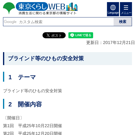
ペ
ペ
ー
ー
Language
ジ
ジ
メニュー
東京くらしweb
の
内
先
を
消費生活に関わる東京
頭
移
こ
グ
で
動
こ
ロ
都の情報サイト
す
す
か
ー
更新日：2017年12月21日
る
ら
バ
た
グ
ル
こ
め
ロ
メ
ブラインド等のひもの安全対策
の
ー
ニ
こ
リ
バ
ュ
か
ン
ル
ー
1 テーマ
ク
ナ
こ
ら
本
ビ
こ
本
文
で
ま
ブラインド等のひもの安全対策
(
す
で
文
c
。
で
で
2 開催内容
)
す
へ
す
。
グ
〔開催日〕
ロ
ー
第1回 平成25年10月22日開催
バ
第2回 平成25年12月20日開催