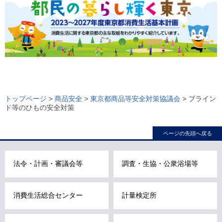
ロ
ー
トップページ
>
商品安全
>
東京都商品等安全対策協議会
> ブライン
ド等のひもの安全対策
カ
ル
ページの先頭へ戻る
ナ
ビ
こ
法令・計画・審議会等
調査・生協・公衆浴場等
こ
ま
消費生活総合センター
計量検定所
で
で