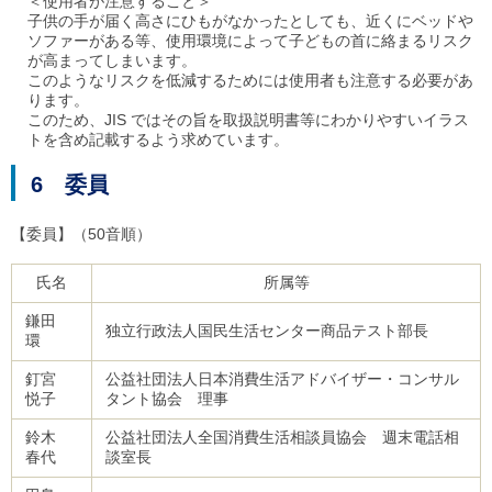
＜使用者が注意すること＞
子供の手が届く高さにひもがなかったとしても、近くにベッドや
ソファーがある等、使用環境によって子どもの首に絡まるリスク
が高まってしまいます。
このようなリスクを低減するためには使用者も注意する必要があ
ります。
このため、JIS ではその旨を取扱説明書等にわかりやすいイラス
トを含め記載するよう求めています。
6 委員
【委員】（50音順）
氏名
所属等
鎌田
独立行政法人国民生活センター商品テスト部長
環
釘宮
公益社団法人日本消費生活アドバイザー・コンサル
悦子
タント協会 理事
鈴木
公益社団法人全国消費生活相談員協会 週末電話相
春代
談室長