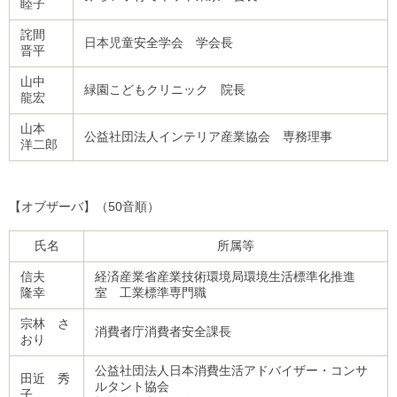
睦子
詫間
日本児童安全学会 学会長
晋平
山中
緑園こどもクリニック 院長
龍宏
山本
公益社団法人インテリア産業協会 専務理事
洋二郎
【オブザーバ】（50音順）
氏名
所属等
信夫
経済産業省産業技術環境局環境生活標準化推進
隆幸
室 工業標準専門職
宗林 さ
消費者庁消費者安全課長
おり
公益社団法人日本消費生活アドバイザー・コンサ
田近 秀
ルタント協会
子