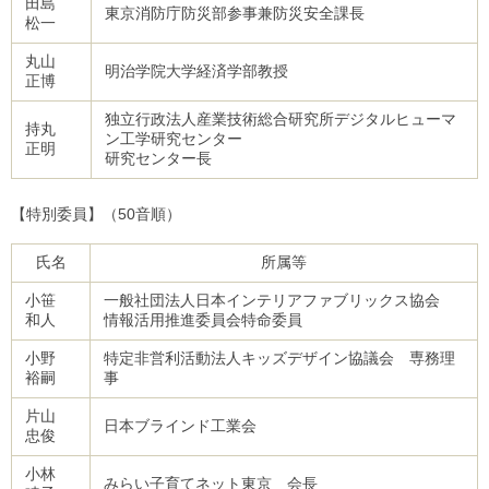
田島
東京消防庁防災部参事兼防災安全課長
松一
丸山
明治学院大学経済学部教授
正博
独立行政法人産業技術総合研究所デジタルヒューマ
持丸
ン工学研究センター
正明
研究センター長
【特別委員】（50音順）
氏名
所属等
小笹
一般社団法人日本インテリアファブリックス協会
和人
情報活用推進委員会特命委員
小野
特定非営利活動法人キッズデザイン協議会 専務理
裕嗣
事
片山
日本ブラインド工業会
忠俊
小林
みらい子育てネット東京 会長