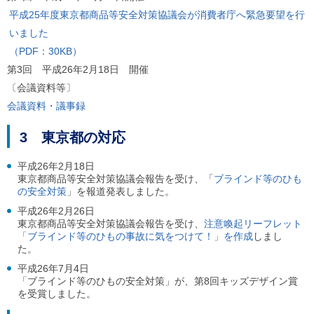
ル
平成25年度東京都商品等安全対策協議会が消費者庁へ緊急要望を行
ナ
ビ
いました
ゲ
（PDF：30KB）
ー
シ
第3回 平成26年2月18日 開催
ョ
〔会議資料等〕
ン
(
会議資料・議事録
g
)
3 東京都の対応
へ
ロ
ー
平成26年2月18日
カ
東京都商品等安全対策協議会報告を受け、「
ブラインド等のひも
ル
の安全対策
」を報道発表しました。
ナ
平成26年2月26日
ビ
東京都商品等安全対策協議会報告を受け、
注意喚起リーフレット
(
「ブラインド等のひもの事故に気をつけて！」を作成
しまし
l
)
た。
へ
平成26年7月4日
サ
「ブラインド等のひもの安全対策」が、第8回キッズデザイン賞
イ
を受賞しました。
ト
の