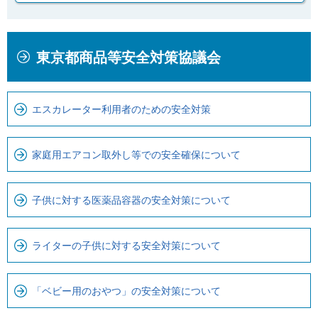
本
こ
東京都商品等安全対策協議会
文
こ
こ
か
こ
ら
エスカレーター利用者のための安全対策
ま
ロ
で
ー
で
カ
家庭用エアコン取外し等での安全確保について
す
ル
。
ナ
子供に対する医薬品容器の安全対策について
ビ
で
す
ライターの子供に対する安全対策について
「ベビー用のおやつ」の安全対策について