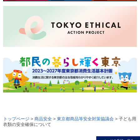
ロ
ー
トップページ
>
商品安全
>
東京都商品等安全対策協議会
> 子ども用
衣類の安全確保について
カ
ル