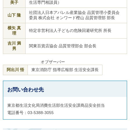
美子
生活専門相談員）
社団法人日本アパレル産業協会 品質管理小委員会
山下 隆
委員 株式会社 オンワード樫山 品質管理部 部長
横矢 真
特定非営利法人子どもの危険回避研究所 所長
理
吉川 満
関東百貨店協会 品質管理部会 部会長
男
オブザーバー
阿出川 悟
東京消防庁 指導広報部 生活安全課長
お問い合わせ先
東京都生活文化局消費生活部生活安全課商品安全担当
電話番号：03-5388-3055