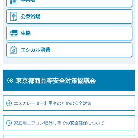
公衆浴場
生協
エシカル消費
本
こ
東京都商品等安全対策協議会
文
こ
こ
か
こ
ら
エスカレーター利用者のための安全対策
ま
ロ
で
ー
で
カ
家庭用エアコン取外し等での安全確保について
す
ル
。
ナ