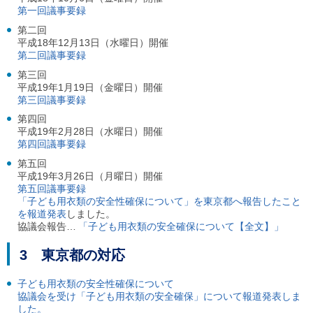
ル
第一回議事要録
ナ
ビ
第二回
ゲ
平成18年12月13日（水曜日）開催
ー
第二回議事要録
シ
第三回
ョ
平成19年1月19日（金曜日）開催
ン
第三回議事要録
(
g
第四回
)
平成19年2月28日（水曜日）開催
へ
第四回議事要録
ロ
ー
第五回
カ
平成19年3月26日（月曜日）開催
ル
第五回議事要録
ナ
「子ども用衣類の安全性確保について」を東京都へ報告したこと
ビ
を報道発表
しました。
(
協議会報告…
「子ども用衣類の安全確保について【全文】」
l
)
3 東京都の対応
へ
サ
子ども用衣類の安全性確保について
イ
協議会を受け「子ども用衣類の安全確保」について報道発表しま
ト
した。
の