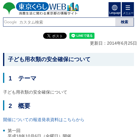
ペ
ペ
ー
ー
Language
ジ
ジ
メニュー
東京くらしweb
の
内
先
を
消費生活に関わる東京
頭
移
こ
グ
で
動
こ
ロ
都の情報サイト
す
す
か
ー
更新日：2014年6月25日
る
ら
バ
た
グ
ル
こ
め
ロ
メ
子ども用衣類の安全確保について
の
ー
ニ
こ
リ
バ
ュ
か
ン
ル
ー
1 テーマ
ク
ナ
こ
ら
本
ビ
こ
本
文
で
ま
子ども用衣類の安全確保について
(
す
で
文
c
。
で
で
2 概要
)
す
へ
す
。
グ
開催についての報道発表資料はこちらから
ロ
ー
第一回
バ
平成18年10月6日（金曜日）開催