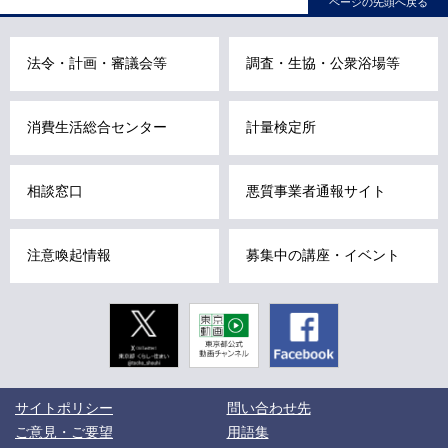
ページの先頭へ戻る
ナ
ビ
こ
法令・計画・審議会等
調査・生協・公衆浴場等
こ
ま
消費生活総合センター
計量検定所
で
で
す
相談窓口
悪質事業者通報サイト
。
注意喚起情報
募集中の講座・イベント
Twitter
東京動画
Facebook
東京都公式
動画チャン
ネル
こ
サイトポリシー
問い合わせ先
こ
か
ご意見・ご要望
用語集