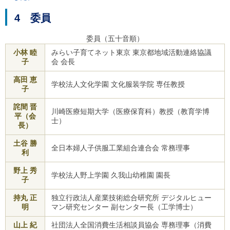
ご
利
4 委員
用
案
委員（五十音順）
内
(
小林 睦
みらい子育てネット東京 東京都地域活動連絡協議
i
子
会 会長
)
へ
高田 恵
学校法人文化学園 文化服装学院 専任教授
子
詫間 晋
川崎医療短期大学（医療保育科）教授（教育学博
平（会
士）
長）
土谷 勝
全日本婦人子供服工業組合連合会 常務理事
利
野上 秀
学校法人野上学園 久我山幼稚園 園長
子
持丸 正
独立行政法人産業技術総合研究所 デジタルヒュー
明
マン研究センター 副センター長（工学博士）
山上 紀
社団法人全国消費生活相談員協会 専務理事（消費