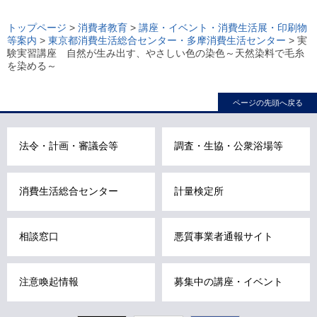
ロ
ー
トップページ
>
消費者教育
>
講座・イベント・消費生活展・印刷物
等案内
>
東京都消費生活総合センター・多摩消費生活センター
> 実
カ
験実習講座 自然が生み出す、やさしい色の染色～天然染料で毛糸
ル
を染める～
ナ
ビ
ページの先頭へ戻る
こ
こ
法令・計画・審議会等
調査・生協・公衆浴場等
ま
で
で
消費生活総合センター
計量検定所
す
。
相談窓口
悪質事業者通報サイト
注意喚起情報
募集中の講座・イベント