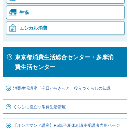
生協
エシカル消費
本
こ
東京都消費生活総合センター・多摩消
文
こ
こ
か
費生活センター
こ
ら
ま
ロ
で
ー
消費生活講座「今日からきっと！役立つくらしの知識」
で
カ
す
ル
くらしに役立つ消費生活講座
。
ナ
ビ
【オンデマンド講座】R5親子夏休み講座受講者専用ページ
で