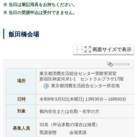
ご
※ 当日は筆記用具をお持ちください。
利
※ 当日の受講申込は受付できません。
用
案
内
(
飯田橋会場
i
)
へ
画面サイズで表示
東京都消費生活総合センター実験実習室
新宿区神楽河岸1-1 セントラルプラザ17階
場所
東京都消費生活総合センター所在地
日時
令和8年3月5日(木曜日) 13時30分～16時00分
対象
都内在住または在勤・在学の方
32名（申込多数の場合は抽選）
募集人員
受講形態 会場受講