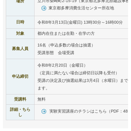
立川市柴崎町2-15-19（東京都北多摩北部建設事務
場所
東京都多摩消費生活センター所在地
日時
令和8年3月13日(金曜日) 13時30分～16時00分
対象
都内在住または在勤・在学の方
16名（申込多数の場合は抽選）
募集人員
受講形態 会場受講
令和8年2月20日（金曜日）
（定員に満たない場合は締切日以降も受付）
申込締切
受講の決定及び抽選結果は3月4日（水曜日）まで
ます。
受講料
無料
詳細・ちら
実験実習講座のチラシはこちら（PDF：481
し