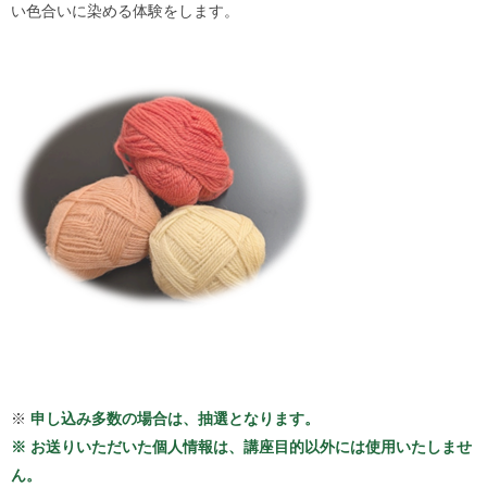
ル
い色合いに染める体験をします。
ナ
ビ
ゲ
ー
シ
ョ
ン
(
g
)
へ
ロ
ー
カ
ル
ナ
ビ
(
l
)
へ
※
申し込み多数の場合は、抽選となります。
サ
イ
※ お送りいただいた個人情報は、講座目的以外には使用いたしませ
ト
ん。
の